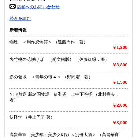
高知県
福岡県
185円
185円
店舗へのお問い合わせ
良書・古書とサブカルチャーの陰と陽。国史・軍事・宗教・
佐賀県
長崎県
185円
185円
続きを読む
文芸・芸能・美術・工芸・趣味書より、CD・DVD・古書漫
画・同人誌・トレカ・おもちゃ…。明治・大正・昭和と平成
熊本県
大分県
新着情報
185円
185円
の新旧書籍とおもちゃ混在乱舞のちらし寿司書店。江戸のト
ッピングもあります。
蜘蛛 ＜周作恐怖譚＞ （遠藤周作：著）
宮崎県
鹿児島県
185円
185円
￥1,200
沿線名：東海道線
最寄駅：茅ヶ崎駅
沖縄県
185円
夾竹桃の花咲けば （尚文館版） （佐藤紅緑：著）
営業時間：平日・祝日:9:00～15:00 土日:休日【※7月23日
￥3,800
(木)は臨時休業日とさせて頂きます。 ご不便をお掛けいたし
まして誠に申し訳ございません。】
定休日：土曜日・日曜日
影の領域 ＜青年の環 4 ＞ （野間宏：著）
￥1,500
書籍の買取について
NHK放送 新諸国物語 紅孔雀 上中下巻揃 （北村壽夫：
-
著）
￥2,000
取り扱い分野
妖怪学 （井上円了 著）
哲学宗教、歴史、美術工芸、趣味、サブカルチャー
￥8,000
高畠華宵 美少年・美少女幻影 ＜別冊太陽＞ （高畠華宵