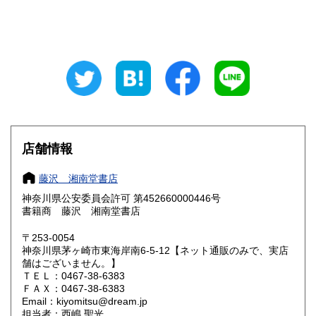
山梨県
長野県
185円
185円
岐阜県
静岡県
185円
185円
愛知県
三重県
185円
185円
滋賀県
京都府
185円
185円
大阪府
兵庫県
185円
185円
店舗情報
奈良県
和歌山県
185円
185円
藤沢 湘南堂書店
神奈川県公安委員会許可 第452660000446号
鳥取県
島根県
185円
185円
書籍商 藤沢 湘南堂書店
岡山県
広島県
185円
185円
〒253-0054
神奈川県茅ヶ崎市東海岸南6-5-12【ネット通販のみで、実店
舗はございません。】
山口県
徳島県
185円
185円
ＴＥＬ：0467-38-6383
ＦＡＸ：0467-38-6383
香川県
愛媛県
185円
185円
Email：kiyomitsu@dream.jp
担当者：西嶋 聖光