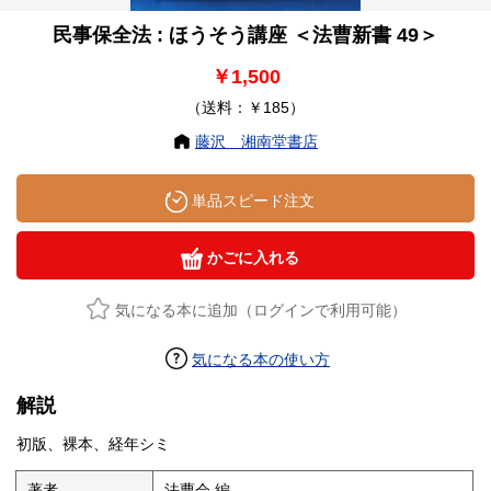
民事保全法 : ほうそう講座 ＜法曹新書 49＞
￥1,500
（送料：￥185）
藤沢 湘南堂書店
単品スピード注文
かごに入れる
気になる本に追加（ログインで利用可能）
気になる本の使い方
解説
初版、裸本、経年シミ
著者
法曹会 編