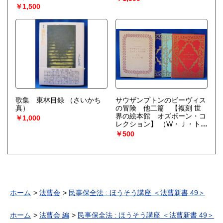
￥1,500
歌集 東林目録
（さいかち
サウザンプトンのビーヴィス
真）
の冒険 他二篇 【複刻 世
界の絵本館 オズボーン・コ
￥1,000
レクション】
（W・Ｊ・トム
ズ：編）
￥500
ホーム
法曹会
民事保全法 : ほうそう講座 ＜法曹新書 49＞
ホーム
法曹会 編
民事保全法 : ほうそう講座 ＜法曹新書 49＞