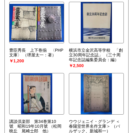
豊臣秀長 上下巻揃 〈PHP
横浜市立金沢高等学校 「創
文庫〉
（堺屋太一：著）
立30周年記念誌」
（三十周
年記念誌編集委員会：編）
￥1,200
￥2,500
講談倶楽部 第34巻第10
ウウジェニイ・グランデ ＜
號 昭和19年10月號
（松岡
春陽堂世界名作文庫＞
（バ
映丘 尾崎士郎 他）
ルザック、新城和一）