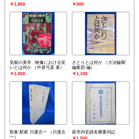
￥1,800
￥900
笑殺の美学 : 映像における笑
さとりとは何か
（大法輪閣
いとは何か
（中原弓彦 著）
編集部 編）
￥1,000
￥1,100
歌集 駅家 川邊古一
（川邊古
萩市内史蹟名勝案内記
一）
￥1,500