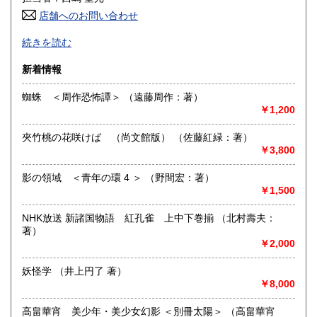
高知県
福岡県
185円
185円
店舗へのお問い合わせ
良書・古書とサブカルチャーの陰と陽。国史・軍事・宗教・
佐賀県
長崎県
185円
185円
続きを読む
文芸・芸能・美術・工芸・趣味書より、CD・DVD・古書漫
画・同人誌・トレカ・おもちゃ…。明治・大正・昭和と平成
熊本県
大分県
新着情報
185円
185円
の新旧書籍とおもちゃ混在乱舞のちらし寿司書店。江戸のト
ッピングもあります。
蜘蛛 ＜周作恐怖譚＞ （遠藤周作：著）
宮崎県
鹿児島県
185円
185円
￥1,200
沿線名：東海道線
最寄駅：茅ヶ崎駅
沖縄県
185円
夾竹桃の花咲けば （尚文館版） （佐藤紅緑：著）
営業時間：平日・祝日:9:00～15:00 土日:休日【※7月23日
￥3,800
(木)は臨時休業日とさせて頂きます。 ご不便をお掛けいたし
まして誠に申し訳ございません。】
定休日：土曜日・日曜日
影の領域 ＜青年の環 4 ＞ （野間宏：著）
￥1,500
書籍の買取について
NHK放送 新諸国物語 紅孔雀 上中下巻揃 （北村壽夫：
-
著）
￥2,000
取り扱い分野
妖怪学 （井上円了 著）
哲学宗教、歴史、美術工芸、趣味、サブカルチャー
￥8,000
高畠華宵 美少年・美少女幻影 ＜別冊太陽＞ （高畠華宵