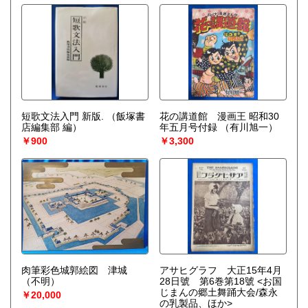
短歌文法入門 新版.
（飯塚書
花の講道館 漫画王 昭和30
店編集部 編）
年五月号付録
（有川旭一）
￥900
￥3,300
肉筆彩色城郭絵図 津城
アサヒグラフ 大正15年4月
（不明）
28日號 第6巻第18號 <お国
じまんの郷土舞踊大会/森永
￥20,000
の乳製品、ほか>