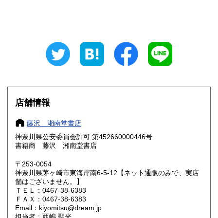
山梨県
長野県
185円
185円
岐阜県
静岡県
185円
185円
愛知県
三重県
185円
185円
滋賀県
京都府
185円
185円
大阪府
兵庫県
185円
185円
店舗情報
奈良県
和歌山県
185円
185円
藤沢 湘南堂書店
神奈川県公安委員会許可 第452660000446号
鳥取県
島根県
185円
185円
書籍商 藤沢 湘南堂書店
岡山県
広島県
185円
185円
〒253-0054
神奈川県茅ヶ崎市東海岸南6-5-12【ネット通販のみで、実店
舗はございません。】
山口県
徳島県
185円
185円
ＴＥＬ：0467-38-6383
ＦＡＸ：0467-38-6383
香川県
愛媛県
185円
185円
Email：kiyomitsu@dream.jp
担当者：西嶋 聖光