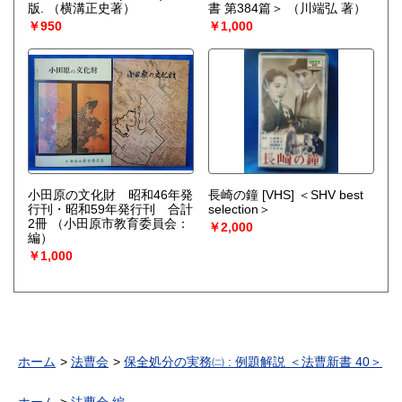
版.
（横溝正史著）
書 第384篇＞
（川端弘 著）
￥950
￥1,000
小田原の文化財 昭和46年発
長崎の鐘 [VHS] ＜SHV best
行刊・昭和59年発行刊 合計
selection＞
2冊
（小田原市教育委員会：
￥2,000
編）
￥1,000
ホーム
法曹会
保全処分の実務㈡ : 例題解説 ＜法曹新書 40＞