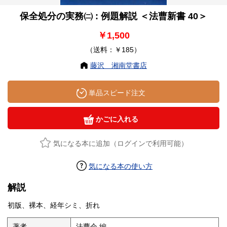
保全処分の実務㈡ : 例題解説 ＜法曹新書 40＞
￥1,500
（送料：￥185）
藤沢 湘南堂書店
単品スピード注文
かごに入れる
気になる本に追加（ログインで利用可能）
気になる本の使い方
解説
初版、裸本、経年シミ、折れ
著者
法曹会 編