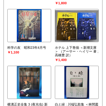
￥1,800
科学の友 昭和23年4月号
ホテル 上下巻揃 ＜新潮文庫
＞
（アーサー・ヘイリー 著 ;
￥1,100
高橋豊 訳）
￥1,400
横溝正史全集 3 (夜光虫) 新
白と緑 : 川端弘歌集 ＜林間叢