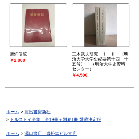
蒲鉾便覧
三木武夫研究 Ⅰ・Ⅱ 〈明
治大学大学史紀要第十四・十
￥2,000
五号〉
（明治大学史資料
センター）
￥4,500
ホーム
河出書房新社
トルストイ全集 全19冊＋別巻1冊 愛蔵決定版
ホーム
澤口書店 巌松堂ビル支店