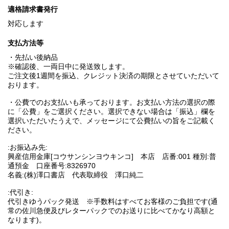
適格請求書発行
対応します
支払方法等
・先払い後納品
※確認後、一両日中に発送致します。
ご注文後1週間を振込、クレジット決済の期限とさせていただいて
おります。
・公費でのお支払いも承っております。お支払い方法の選択の際
に「公費」をご選択ください。選択できない場合は「振込」欄を
選択いただいたうえで、メッセージにて公費払いの旨をご記載く
ださい。
:お振込み先:
興産信用金庫[コウサンシンヨウキンコ] 本店 店番:001 種別:普
通預金 口座番号:8326970
名義:(株)澤口書店 代表取締役 澤口純二
:代引き:
代引きゆうパック発送 ※手数料はすべてお客様のご負担です(通
常の佐川急便及びレターパックでのお送りに比べてかなり高額と
なります)。