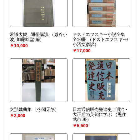
常識大観 : 通俗講演
（巌谷小
ドストエフスキー小説全集
波, 加藤咄堂 編）
全10冊
（ドストエフスキー/
小沼文彦訳）
￥10,000
￥17,000
支那戯曲集
（今関天彭）
日本通信販売発達史 : 明治・
大正期の英知に学ぶ
（黒住
￥3,000
武市 著）
￥5,500