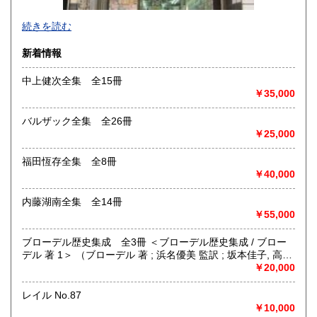
-
続きを読む
沿線名：都営新宿線・都営三田線・営団半蔵門線
新着情報
最寄駅：神保町駅
営業時間：11:00〜18:00
中上健次全集 全15冊
定休日：年中無休 ※年末年始(12/31～1/2)は除く
￥35,000
書籍の買取について
バルザック全集 全26冊
日本全国無料出張買取りお引き受けいたします。
￥25,000
まずは、フリーダイヤル 0120-68-2332 までご連絡下さ
い。
福田恆存全集 全8冊
￥40,000
取り扱い分野
内藤湖南全集 全14冊
総記、哲学宗教、歴史、社会科学、自然科学、美術工芸、国
￥55,000
語国文、外国文学、古典籍、近代文献、趣味、外国書、サブ
カルチャー、古書一般（その他）
ブローデル歴史集成 全3冊 ＜ブローデル歴史集成 / ブロー
古本古書全般
デル 著 1＞ （ブローデル 著 ; 浜名優美 監訳 ; 坂本佳子, 高塚
浩由樹, 山上浩嗣 訳）
￥20,000
レイル No.87
￥10,000