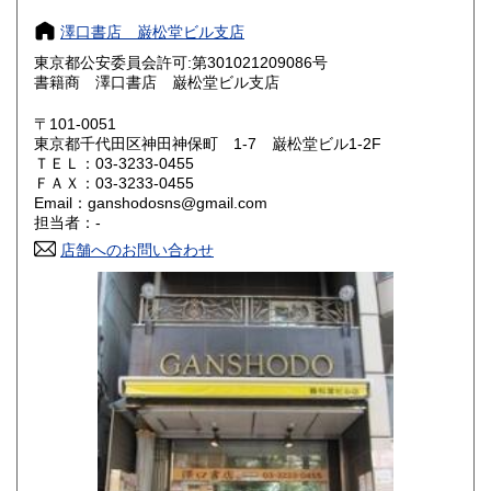
奈良県
和歌山県
180円
180円
澤口書店 巌松堂ビル支店
東京都公安委員会許可:第301021209086号
鳥取県
島根県
180円
180円
書籍商 澤口書店 巌松堂ビル支店
岡山県
広島県
180円
180円
〒101-0051
東京都千代田区神田神保町 1-7 巌松堂ビル1-2F
ＴＥＬ：03-3233-0455
山口県
徳島県
180円
180円
ＦＡＸ：03-3233-0455
Email：ganshodosns@gmail.com
香川県
愛媛県
180円
180円
担当者：-
店舗へのお問い合わせ
高知県
福岡県
180円
180円
佐賀県
長崎県
180円
180円
熊本県
大分県
180円
180円
宮崎県
鹿児島県
180円
180円
沖縄県
180円