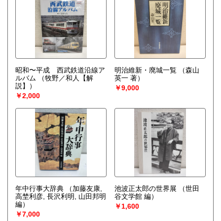
昭和〜平成 西武鉄道沿線ア
明治維新・廃城一覧
（森山
ルバム
（牧野／和人【解
英一 著）
説】）
￥9,000
￥2,000
年中行事大辞典
（加藤友康,
池波正太郎の世界展
（世田
高埜利彦, 長沢利明, 山田邦明
谷文学館 編）
編）
￥1,600
￥7,000