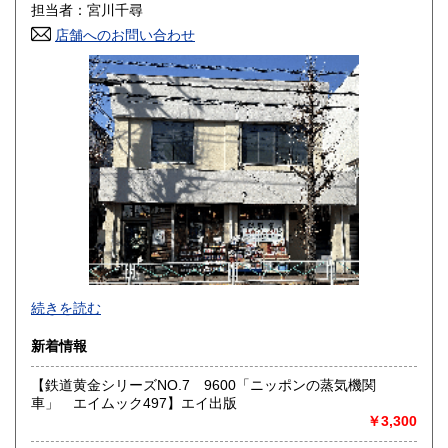
担当者：宮川千尋
鳥取県
島根県
1,800円
1,800円
店舗へのお問い合わせ
岡山県
広島県
1,800円
1,800円
山口県
徳島県
1,800円
1,800円
香川県
愛媛県
1,800円
1,800円
高知県
福岡県
1,800円
1,800円
佐賀県
長崎県
1,800円
1,800円
熊本県
大分県
1,800円
1,800円
東京都では「銀装堂」として営業しております。
続きを読む
宮崎県
鹿児島県
基本的には同じ書店となります。
1,800円
1,800円
新着情報
★★ご質問、ご要望はご注文前にお問合せ下さい。★★
沖縄県
0円
★★電話・FAXでの在庫、状態確認及びご注文には対応しま
【鉄道黄金シリーズNO.7 9600「ニッポンの蒸気機関
せん。
車」 エイムック497】エイ出版
すべての方にメールでのお問い合わせを御案内してい
￥3,300
ます。