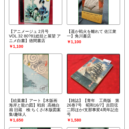
【アニメージュ 2月号
【遥か戦火を離れて 佐江衆
VOL.32 80?81総括と展望 ア
一】角川書店
ニメ白書】徳間書店
￥1,100
￥1,100
【絵葉書】アート【木版画
【雑誌】【青年 工商版 第
海岸と龍の図】戦前 :高橋白
26巻7号 昭和16/7】吉田弦
扇 旧蔵 検:ちくさ/木版図案
二郎ほか/支那事変4周年記念
集/趣味人
号
￥1,650
￥1,580