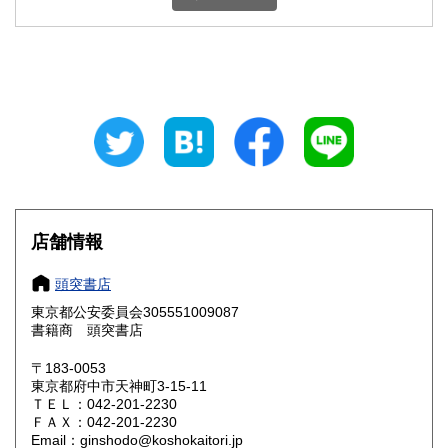
埼玉県
千葉県
1,800円
1,800円
東京都
神奈川県
1,800円
1,800円
新潟県
富山県
1,800円
1,800円
石川県
福井県
1,800円
1,800円
山梨県
長野県
1,800円
1,800円
店舗情報
岐阜県
静岡県
1,800円
1,800円
頭突書店
愛知県
三重県
1,800円
1,800円
東京都公安委員会305551009087
書籍商 頭突書店
滋賀県
京都府
1,800円
1,800円
〒183-0053
大阪府
兵庫県
1,800円
1,800円
東京都府中市天神町3-15-11
ＴＥＬ：042-201-2230
奈良県
和歌山県
ＦＡＸ：042-201-2230
1,800円
1,800円
Email：ginshodo@koshokaitori.jp