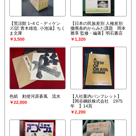
【荒涼館 1~4 C・ディケン
【日本の民族差別 人種差別
ズ/訳:青木雄造, 小池滋】ちく
撤廃条約からみた課題 岡本
ま文庫
雅享 監修・編著】明石書店
￥3,500
￥1,320
色紙 勅使河原蒼風 流水
【入社案内パンフレット】
【岡谷鋼鉄株式会社 1975
￥22,000
年 】14頁
￥2,200