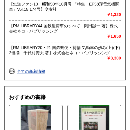
【鉄道ファン10 昭和50年10月号 「特集：EF58形電気機関
車」Vol,15 174号】交友社
￥1,320
【RM LIBRARY44 国鉄暖房車のすべて 岡田誠一 著】株式
会社ネコ・パブリッシング
￥1,650
【RM LIBRARY20・21 国鉄郵便・荷物 気動車の歩み(上)(下)
2冊揃 千代村資夫 著】株式会社ネコ・パブリッシング
￥3,300
全ての新着情報
おすすめの書籍