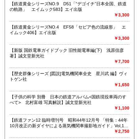
★★メールでのお問い合わせは、用件のみの場合スパムメー
【鉄道黄金シリーズNO.9 D51「“デゴイチ”日本全国、鉄道
ルと判断して返信いたしません。お名前もお願いいたしま
の軌路」 エイムック583】エイ出版
す。★★
￥3,300
沿線名：★★電話・FAXでの在庫、状態確認及びご注文には
【鉄道黄金シリーズNO.4 EF58「セピア色の流線形」 エ
対応しません。お電話を頂いてもすべての方にメールでのお
イムック406】エイ出版
問い合わせを御案内しています。 ★★
￥3,300
最寄駅：-
営業時間：(平日)10:00-17:00
【新版 国鉄電車ガイドブック 旧性能電車編(下) 浅原信彦
定休日：土日祝休/臨時休業有
著】誠文堂新光社
￥7,700
書籍の買取について
【歴史群像シリーズ [図説]電気機関車全史 星川武 編】ヴィ
★出張買取・郵送買取(※要事前相談)致します。
トゲン社
お気軽にご相談ください。
￥1,650
取り扱い分野
【子供の科学 別冊 日本の鉄道アルバム<国鉄現役車両のす
べて> 北村富雄 写真解説】誠文堂新光社
近代文献、趣味、サブカルチャー、古書一般（その他）
￥1,100
【鉄道ファン12 臨時増刊号 昭和44年12月号 「特集：44年
10月改正の新ダイヤによる蒸気機関車撮影地ガイド」Vol,19
103号】交友社
￥2,750