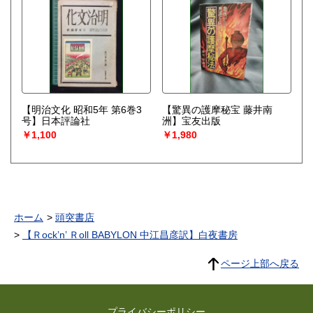
【明治文化 昭和5年 第6巻3
【驚異の護摩秘宝 藤井南
号】日本評論社
洲】宝友出版
￥1,100
￥1,980
ホーム
頭突書店
【Ｒock’n’ Ｒoll BABYLON 中江昌彦訳】白夜書房
ページ上部へ戻る
プライバシーポリシー