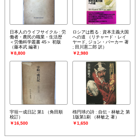
日本人のライフサイクル : 労
ロシアは甦る : 資本主義大国
働者・農民の職業・生活歴
への道
（リチャード・レイ
＜労働科学叢書 45＞ 初版
ヤード, ジョン・パーカー 著
（藤本武 編著）
; 田川憲二郎 訳）
￥8,800
￥2,980
宇垣一成日記 第1
（角田順
楕円球の詩 : 自伝・林敏之 第
校訂）
1版第1刷
（林敏之 著）
￥16,500
￥1,650