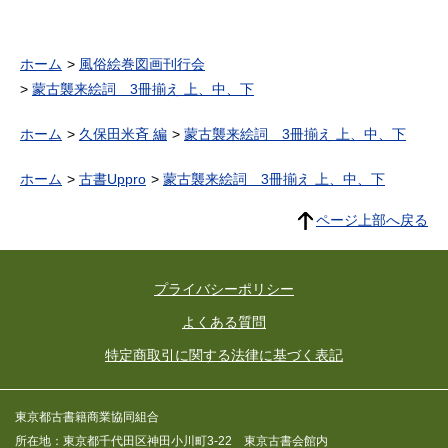
ホーム
風俗絵巻図画刊行会
蒙古襲来絵詞 3冊揃え 上、中、下
ホーム
久保田米斉 編
蒙古襲来絵詞 3冊揃え 上、中、下
ホーム
古書Uppro
蒙古襲来絵詞 3冊揃え 上、中、下
ページ上部へ戻る
プライバシーポリシー
よくある質問
特定商取引に関する法律に基づく表記
東京都古書籍商業協同組合
所在地：東京都千代田区神田小川町3-22 東京古書会館内