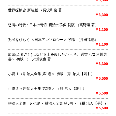
￥3,300
世界探検史 新装版 （長沢和俊 著）
￥3,300
はじめまして、株式会社Wit tech 古書Upproと申します。読
み方は【カブシキガイシャ ウイットテック】 【コショ
アプロ】です。どうぞよろしくお願いいたします。
怒濤の時代 : 日本の青春 明治の群像 初版 （高野澄 著）
￥1,100
◆インターネット注文が難しい方へ◆
基本的に『日本の古本屋』サイトからのご注文で承ります
兆民をひらく ＜日本アンソロジー＞ 初版 （井田進也）
が、ご都合の悪い場合は、【FAX】、【はがき等】のご注文
￥1,100
も対応致します。
故郷(ふるさと)はなぜ兵士を殺したか ＜角川選書 472 角川選
【FAX 】 044－455-7785
書＞ 初版 （一ノ瀬俊也 著）
【はがき送付先】
￥3,300
〒215-0016 川崎市麻生区早野498-1(株)Wit tech古書Uppro
小説 1 ＜耕治人全集 第1巻＞ 初版 （耕 治人【著】）
※2026年5月から電話注文は都合により廃止いたしました。
￥5,500
申し訳ございません。FAXで対応いたしますのでよろしくお
願いいたします。
小説 2 ＜耕治人全集 第2巻＞ （耕 治人【著】）
沿線名：小田急線または東急田園都市線
￥5,500
最寄駅：柿生(小田急線)、市ヶ尾(田園都市線)
営業時間：午前10時～午後6時
耕治人全集 5 小説 ＜耕治人全集 第5巻＞ （耕 治人【著】）
定休日：土日祝日
￥5,500