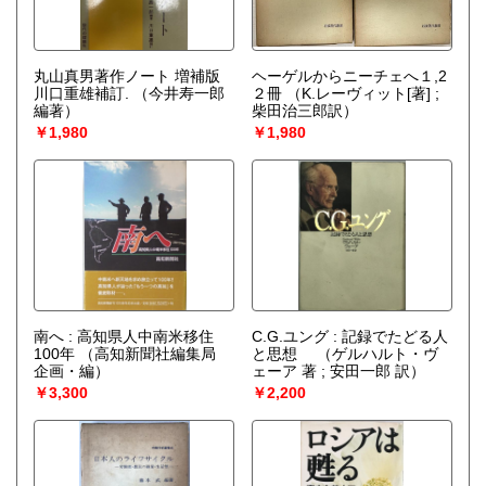
丸山真男著作ノート 増補版
ヘーゲルからニーチェへ１,2
川口重雄補訂.
（今井寿一郎
２冊
（K.レーヴィット[著] ;
編著）
柴田治三郎訳）
￥1,980
￥1,980
南へ : 高知県人中南米移住
C.G.ユング : 記録でたどる人
100年
（高知新聞社編集局
と思想
（ゲルハルト・ヴ
企画・編）
ェーア 著 ; 安田一郎 訳）
￥3,300
￥2,200