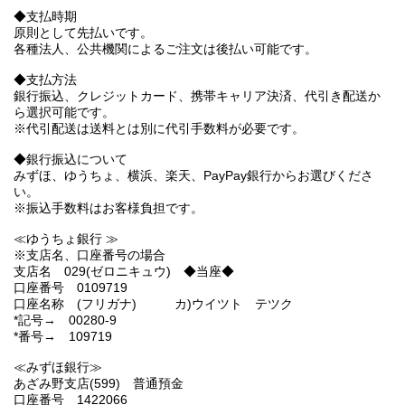
◆支払時期
原則として先払いです。
各種法人、公共機関によるご注文は後払い可能です。
◆支払方法
銀行振込、クレジットカード、携帯キャリア決済、代引き配送か
ら選択可能です。
※代引配送は送料とは別に代引手数料が必要です。
◆銀行振込について
みずほ、ゆうちょ、横浜、楽天、PayPay銀行からお選びくださ
い。
※振込手数料はお客様負担です。
≪ゆうちょ銀行 ≫
※支店名、口座番号の場合
支店名 029(ゼロニキュウ) ◆当座◆
口座番号 0109719
口座名称 (フリガナ) カ)ウイツト テツク
*記号→ 00280-9
*番号→ 109719
≪みずほ銀行≫
あざみ野支店(599) 普通預金
口座番号 1422066