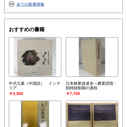
書籍の買取について
全ての新着情報
思想・哲学・宗教など買取いたします。
rtkhori@wittech.jp
090-3783-8789
おすすめの書籍
取り扱い分野
哲学宗教、歴史、社会科学、美術工芸、趣味、古書一般（そ
の他）
中式元素（中国語） インテ
日本林業発達史―農業恐慌・
リア
戦時統制期の過程
￥3,300
￥7,700