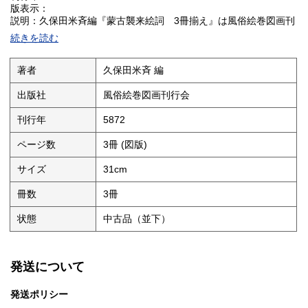
版表示：
説明：久保田米斉編『蒙古襲来絵詞 3冊揃え』は風俗絵巻図画刊
行会刊行の絵巻物復刻版で、元寇の歴史的事件を描いた蒙古襲来
続きを読む
絵詞を全3冊にまとめている。中世日本史と絵巻物研究の必読書と
して高く評価される。刊行年5872は管理番号である。
状態：表紙タイトル剥がれイタミあり、本文シミ折れあり
著者
久保田米斉 編
在庫調査
出版社
風俗絵巻図画刊行会
刊行年
5872
ページ数
3冊 (図版)
サイズ
31cm
冊数
3冊
状態
中古品（並下）
発送について
発送ポリシー