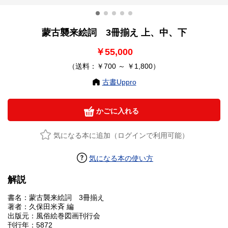
蒙古襲来絵詞 3冊揃え 上、中、下
￥55,000
（送料：￥700 ～ ￥1,800）
古書Uppro
かごに入れる
気になる本に追加（ログインで利用可能）
気になる本の使い方
解説
書名：蒙古襲来絵詞 3冊揃え
著者：久保田米斉 編
出版元：風俗絵巻図画刊行会
刊行年：5872