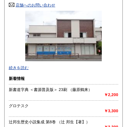
高知県
福岡県
1,800円
1,800円
店舗へのお問い合わせ
佐賀県
長崎県
1,800円
1,800円
熊本県
大分県
1,800円
1,800円
宮崎県
鹿児島県
1,800円
1,800円
沖縄県
1,800円
続きを読む
新着情報
新書道字典 ＜書源普及版＞ 23刷 （藤原鶴来）
￥2,200
グロテスク
￥3,300
辻邦生歴史小説集成 第8巻 （辻 邦生【著】）