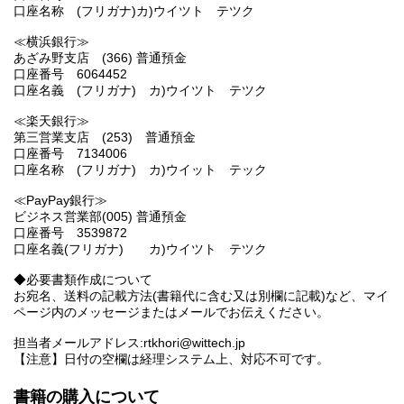
口座名称 (フリガナ)カ)ウイツト テツク
≪横浜銀行≫
あざみ野支店 (366) 普通預金
口座番号 6064452
口座名義 (フリガナ) カ)ウイツト テツク
≪楽天銀行≫
第三営業支店 (253) 普通預金
口座番号 7134006
口座名称 (フリガナ) カ)ウイット テック
≪PayPay銀行≫
ビジネス営業部(005) 普通預金
口座番号 3539872
口座名義(フリガナ) カ)ウイツト テツク
◆必要書類作成について
お宛名、送料の記載方法(書籍代に含む又は別欄に記載)など、マイ
ページ内のメッセージまたはメールでお伝えください。
担当者メールアドレス:rtkhori@wittech.jp
【注意】日付の空欄は経理システム上、対応不可です。
書籍の購入について