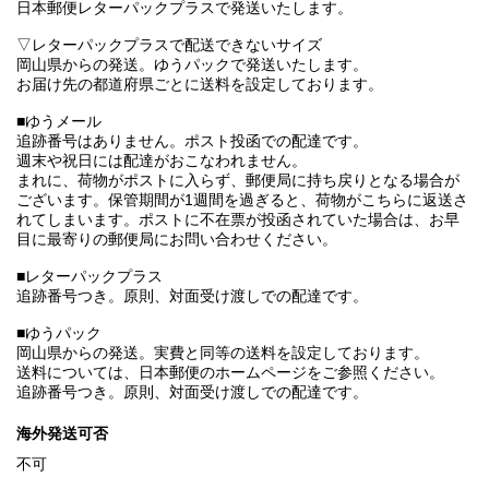
日本郵便レターパックプラスで発送いたします。
▽レターパックプラスで配送できないサイズ
岡山県からの発送。ゆうパックで発送いたします。
お届け先の都道府県ごとに送料を設定しております。
■ゆうメール
追跡番号はありません。ポスト投函での配達です。
週末や祝日には配達がおこなわれません。
まれに、荷物がポストに入らず、郵便局に持ち戻りとなる場合が
ございます。保管期間が1週間を過ぎると、荷物がこちらに返送さ
れてしまいます。ポストに不在票が投函されていた場合は、お早
目に最寄りの郵便局にお問い合わせください。
■レターパックプラス
追跡番号つき。原則、対面受け渡しでの配達です。
■ゆうパック
岡山県からの発送。実費と同等の送料を設定しております。
送料については、日本郵便のホームページをご参照ください。
追跡番号つき。原則、対面受け渡しでの配達です。
海外発送可否
不可