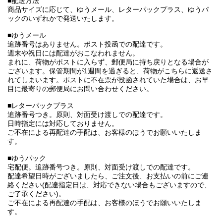
■配送方法
商品サイズに応じて、ゆうメール、レターパックプラス、ゆうパ
ックのいずれかで発送いたします。
■ゆうメール
追跡番号はありません。ポスト投函での配達です。
週末や祝日には配達がおこなわれません。
まれに、荷物がポストに入らず、郵便局に持ち戻りとなる場合が
ございます。保管期間が1週間を過ぎると、荷物がこちらに返送さ
れてしまいます。ポストに不在票が投函されていた場合は、お早
目に最寄りの郵便局にお問い合わせください。
■レターパックプラス
追跡番号つき。原則、対面受け渡しでの配達です。
日時指定には対応しておりません。
ご不在による再配達の手配は、お客様のほうでお願いいたしま
す。
■ゆうパック
宅配便。追跡番号つき。原則、対面受け渡しでの配達です。
配達希望日時がございましたら、ご注文後、お支払いの前にご連
絡ください(配達指定日は、対応できない場合もございますので、
ご了承ください)。
ご不在による再配達の手配は、お客様のほうでお願いいたしま
す。