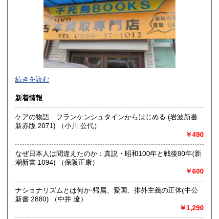
香川県
愛媛県
300円
300円
高知県
福岡県
300円
300円
佐賀県
長崎県
300円
300円
不死鳥BOOKSでは、書籍だけでなくCD、DVD、レコード、
熊本県
大分県
300円
300円
続きを読む
ゲーム、おもちゃ、骨董品まであらゆるものの買い取りがで
きます。店主が、日本全国買取にお伺いいたします。お気軽
宮崎県
鹿児島県
新着情報
300円
300円
にお問い合わせください。出張費は、無料です。
ケアの物語 フランケンシュタインからはじめる (岩波新書
沖縄県
300円
沿線名：伯備線・桃太郎線(吉備線)
新赤版 2071) （小川 公代）
最寄駅：総社駅
￥490
営業時間：9時から17時
定休日：年中無休
なぜ日本人は間違えたのか：真説・昭和100年と戦後80年(新
潮新書 1094) （保阪正康）
書籍の買取について
￥600
不死鳥BOOKSでは、書籍だけでなくCD、DVD、レコード、
ゲーム、おもちゃ、骨董品まであらゆるものの買い取りがで
ナショナリズムとは何か-帰属、愛国、排外主義の正体(中公
きます。店主が、日本全国買取にお伺いいたします。お気軽
新書 2880) （中井 遼）
にお問い合わせください。出張費は、無料です。
￥1,290