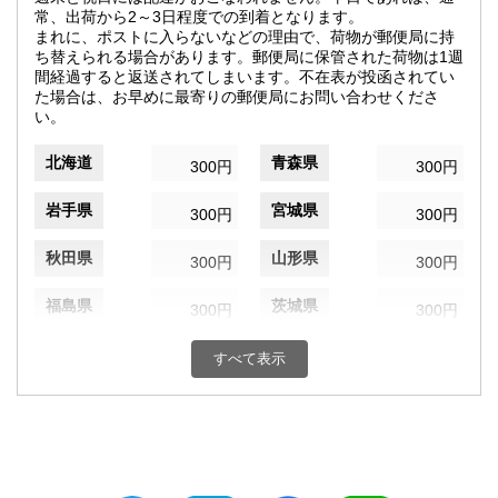
常、出荷から2～3日程度での到着となります。
まれに、ポストに入らないなどの理由で、荷物が郵便局に持
ち替えられる場合があります。郵便局に保管された荷物は1週
間経過すると返送されてしまいます。不在表が投函されてい
た場合は、お早めに最寄りの郵便局にお問い合わせくださ
い。
北海道
青森県
300円
300円
岩手県
宮城県
300円
300円
秋田県
山形県
300円
300円
福島県
茨城県
300円
300円
栃木県
群馬県
300円
300円
すべて表示
埼玉県
千葉県
300円
300円
東京都
神奈川県
300円
300円
新潟県
富山県