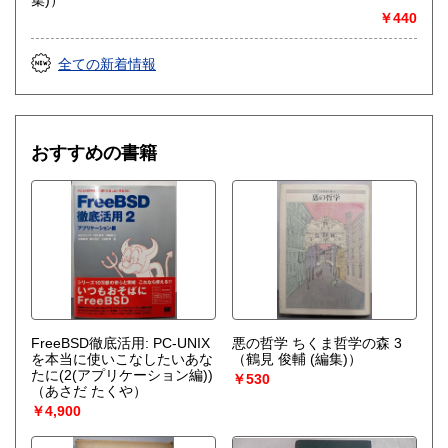
￥440
全ての新着情報
おすすめの書籍
FreeBSD徹底活用: PC-UNIX
悪の哲学 ちくま哲学の森 3
を本当に使いこなしたいあな
（鶴見 俊輔 (編集)）
たに(2(アプリケーション編))
￥530
（あさだ たくや）
￥4,900