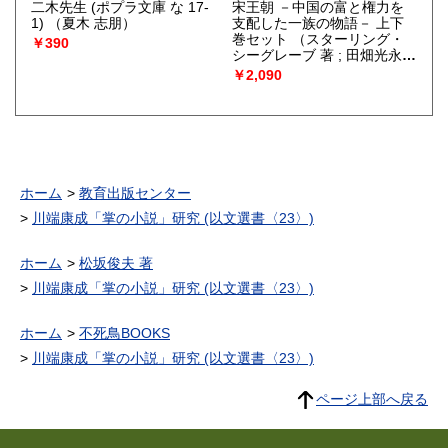
二木先生 (ポプラ文庫 な 17-
宋王朝 －中国の富と権力を
1)
（夏木 志朋）
支配した一族の物語－ 上下
巻セット
（スターリング・
￥390
シーグレーブ 著 ; 田畑光永
訳）
￥2,090
ホーム
教育出版センター
川端康成「掌の小説」研究 (以文選書〈23〉)
ホーム
松坂俊夫 著
川端康成「掌の小説」研究 (以文選書〈23〉)
ホーム
不死鳥BOOKS
川端康成「掌の小説」研究 (以文選書〈23〉)
ページ上部へ戻る