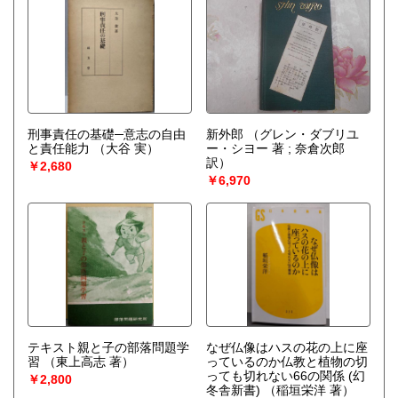
刑事責任の基礎─意志の自由
新外郎
（グレン・ダブリユ
と責任能力
（大谷 実）
ー・シヨー 著 ; 奈倉次郎
訳）
￥2,680
￥6,970
テキスト親と子の部落問題学
なぜ仏像はハスの花の上に座
習
（東上高志 著）
っているのか仏教と植物の切
っても切れない66の関係 (幻
￥2,800
冬舎新書)
（稲垣栄洋 著）