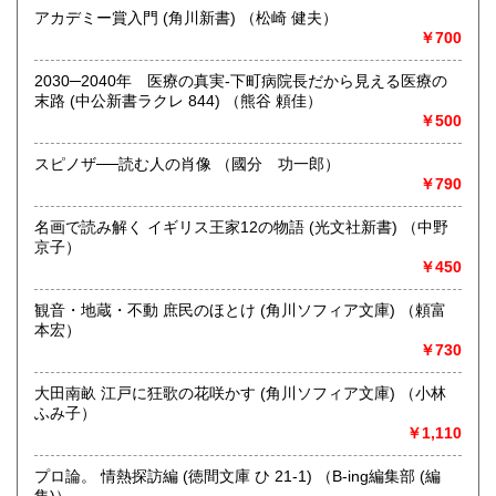
アカデミー賞入門 (角川新書) （松崎 健夫）
取り扱い分野
￥700
哲学宗教、歴史、社会科学、自然科学、美術工芸、趣味、外
国書、サブカルチャー、古書一般（その他）
2030─2040年 医療の真実-下町病院長だから見える医療の
オールジャンル
末路 (中公新書ラクレ 844) （熊谷 頼佳）
￥500
スピノザ──読む人の肖像 （國分 功一郎）
￥790
名画で読み解く イギリス王家12の物語 (光文社新書) （中野
京子）
￥450
観音・地蔵・不動 庶民のほとけ (角川ソフィア文庫) （頼富
本宏）
￥730
大田南畝 江戸に狂歌の花咲かす (角川ソフィア文庫) （小林
ふみ子）
￥1,110
プロ論。 情熱探訪編 (徳間文庫 ひ 21-1) （B-ing編集部 (編
集)）