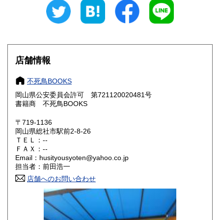
300円
300円
石川県
福井県
300円
300円
山梨県
長野県
300円
300円
店舗情報
岐阜県
静岡県
300円
300円
不死鳥BOOKS
愛知県
三重県
300円
300円
岡山県公安委員会許可 第721120020481号
書籍商 不死鳥BOOKS
滋賀県
京都府
300円
300円
〒719-1136
大阪府
兵庫県
300円
300円
岡山県総社市駅前2-8-26
ＴＥＬ：--
奈良県
和歌山県
ＦＡＸ：--
300円
300円
Email：husityousyoten@yahoo.co.jp
担当者：前田浩一
鳥取県
島根県
300円
300円
店舗へのお問い合わせ
岡山県
広島県
300円
300円
山口県
徳島県
300円
300円