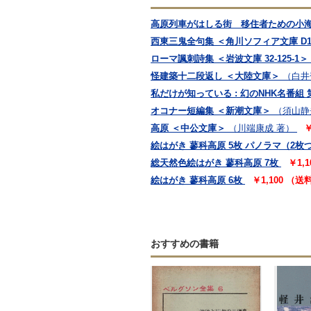
高原列車がはしる街 移住者ための小
西東三鬼全句集 ＜角川ソフィア文庫 D11
ローマ諷刺詩集 ＜岩波文庫 32-125-1＞
怪建築十二段返し ＜大陸文庫＞
（白井
私だけが知っている : 幻のNHK名番組 
オコナー短編集 ＜新潮文庫＞
（須山静
高原 ＜中公文庫＞
（川端康成 著）
￥
絵はがき 蓼科高原 5枚 パノラマ（2枚
総天然色絵はがき 蓼科高原 7枚
￥1,
絵はがき 蓼科高原 6枚
￥1,100 （
おすすめの書籍