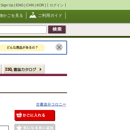
Sign Up [
ENG
|
CHN
|
KOR
]
ログイン
物かごを見る
ご利用ガイド
古書追分コロニー