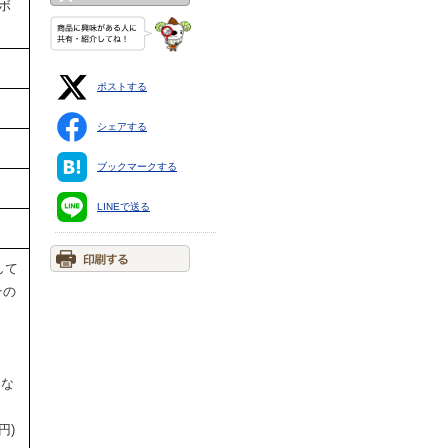
ボ
ポストする
シェアする
ブックマークする
LINEで送る
して
その
円な
円)