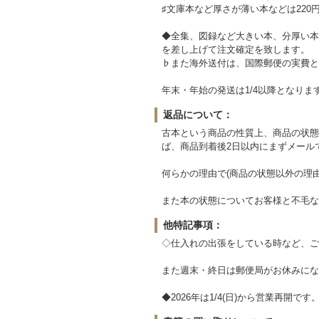
♯文庫本など厚さが薄い本などは220
◆全集、図録など大きい本、分厚い本
を差し上げて注文確定を致します。
♭また海外送付は、国際郵便の実費と
年末・年始の発送は1/4以降となりま
返品について：
古本という商品の性質上、商品の状態
ば、商品到着後2日以内にまずメール
何らかの理由で(商品の状態以外の理
また本の状態についてお客様と不毛な
他特記事項：
◇仕入れの出張をしている時など、ご
また週末・終日は郵便局がお休みにな
◆2026年は1/4(日)から営業再開です