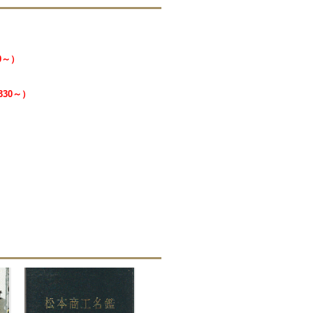
0～）
330～）