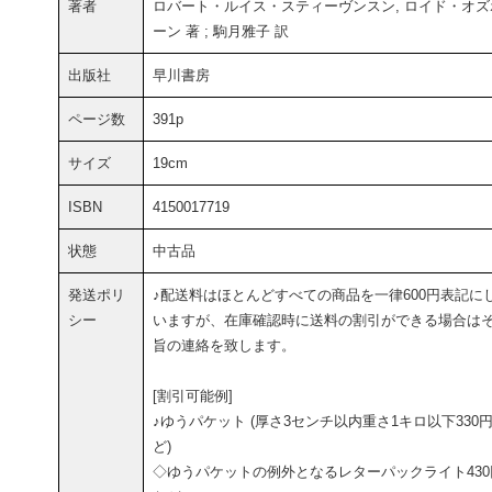
著者
ロバート・ルイス・スティーヴンスン, ロイド・オズ
ーン 著 ; 駒月雅子 訳
出版社
早川書房
ページ数
391p
サイズ
19cm
ISBN
4150017719
状態
中古品
発送ポリ
♪配送料はほとんどすべての商品を一律600円表記に
シー
いますが、在庫確認時に送料の割引ができる場合は
旨の連絡を致します。
[割引可能例]
♪ゆうパケット (厚さ3センチ以内重さ1キロ以下330
ど)
◇ゆうパケットの例外となるレターパックライト430