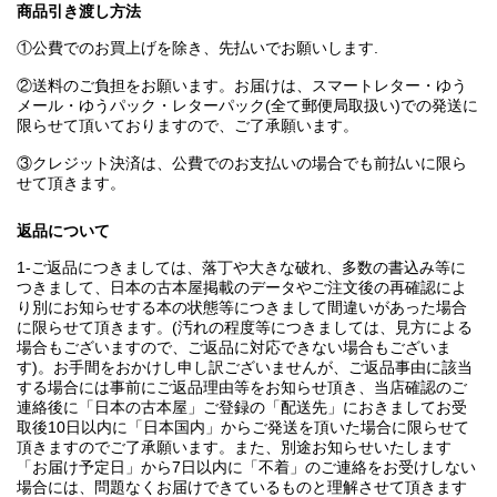
商品引き渡し方法
①公費でのお買上げを除き、先払いでお願いします.
②送料のご負担をお願います。お届けは、スマートレター・ゆう
メール・ゆうパック・レターパック(全て郵便局取扱い)での発送に
限らせて頂いておりますので、ご了承願います。
③クレジット決済は、公費でのお支払いの場合でも前払いに限ら
せて頂きます。
返品について
1-ご返品につきましては、落丁や大きな破れ、多数の書込み等に
つきまして、日本の古本屋掲載のデータやご注文後の再確認によ
り別にお知らせする本の状態等につきまして間違いがあった場合
に限らせて頂きます。(汚れの程度等につきましては、見方による
場合もございますので、ご返品に対応できない場合もございま
す)。お手間をおかけし申し訳ございませんが、ご返品事由に該当
する場合には事前にご返品理由等をお知らせ頂き、当店確認のご
連絡後に「日本の古本屋」ご登録の「配送先」におきましてお受
取後10日以内に「日本国内」からご発送を頂いた場合に限らせて
頂きますのでご了承願います。また、別途お知らせいたします
「お届け予定日」から7日以内に「不着」のご連絡をお受けしない
場合には、問題なくお届けできているものと理解させて頂きます