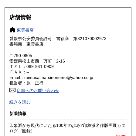
滋賀県
京都府
600円
600円
大阪府
兵庫県
600円
600円
店舗情報
奈良県
和歌山県
600円
600円
東雲書店
愛媛県公安委員会許可 書籍商 第821070002973
鳥取県
島根県
600円
600円
書籍商 東雲書店
岡山県
広島県
600円
600円
〒790-0805
愛媛県松山市西一万町 2-16
ＴＥＬ：089-941-0909
山口県
徳島県
600円
600円
ＦＡＸ：--
Email：mimasaima-sinonome@yahoo.co.jp
香川県
愛媛県
600円
600円
担当者：原 正行
店舗へのお問い合わせ
高知県
福岡県
600円
600円
-
続きを読む
佐賀県
長崎県
600円
600円
沿線名：-
新着情報
最寄駅：-
熊本県
大分県
600円
600円
営業時間：営業日及び営業時間は不定期です。本をお譲り頂
印象派から現代にいたる100年の歩み?印象派名作版画展カタ
ける場合やその他ご照会などがございましたら、メールでご
ログ（図録）
連絡願います mimasaima-sinonome@yahoo.co.jp
宮崎県
鹿児島県
600円
600円