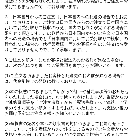
確認のうえお知らせいたします。在庫切れの場合にはご注文をお
受けできませんので、ご容赦願います。
2-「日本国外からのご注文は、日本国内への配送の場合でもお受
けしておりません。ご注文は日本国内からのご注文で日本国内に
おいてお受け取りご検収のうえ、国内でお取引が完了する場合に
限らせて頂きます。この趣旨から日本国内からのご注文で日本国
内への発送の場合でも「日本国内においてお受け取りご検収」の
行われない場合の「代行業者様」等のお客様からのご注文はお受
けしておりませんので、ご了承願います。」
3-ご注文を頂きましたお客様と配送先のお名前が異なる場合に
は、次の点につきましてご留意頂きますようお願いいたします。
(1)ご注文を頂きましたお客様と配送先のお名前が異なる場合に
は、代金引換での発送は行っておりません。
(2)本の状態につきまして当店からの訂正や補足事項等のお知らせ
をいたしました場合には、お手間をおかけしますが、当店からの
ご連絡事項等を「ご注文者様」から「配送先様」へご連絡、ご了
承のうえお支払い頂きますようお願いいたします。お支払い後の
お届け予定はご注文者様へお知らせいたします。
(3)領収書の宛名や本への領収書同封につきましてお知らせ下さ
い。また、ご注文者様からのご注文によるものでご注文者からお
支払いをお受けしていることなどの文書の同封等につきましてご