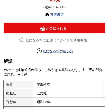
￥700
（送料：￥600）
東雲書店
かごに入れる
気になる本に追加（ログインで利用可能）
気になる本の使い方
解説
カバー（経年並汚れ傷み）。線引きや書込みなし。主に天の部分
に汚れ。Ａ５判
著者
岸田尚友
出版社
広文社
刊行年
昭和53年