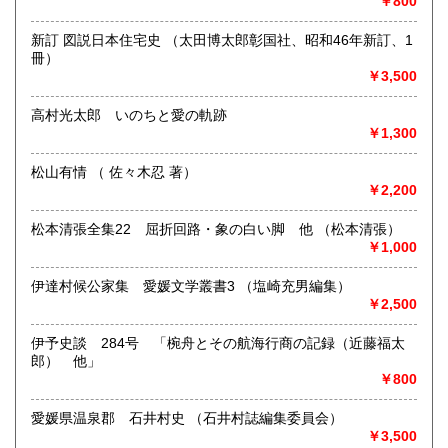
￥800
定休日：-
沖縄県
600円
新訂 図説日本住宅史 （太田博太郎彰国社、昭和46年新訂、1
書籍の買取について
冊）
-
￥3,500
高村光太郎 いのちと愛の軌跡
取り扱い分野
￥1,300
哲学宗教、歴史、社会科学、美術工芸、近代文献、趣味、古
書一般（その他）
松山有情 （ 佐々木忍 著）
￥2,200
松本清張全集22 屈折回路・象の白い脚 他 （松本清張）
￥1,000
伊達村候公家集 愛媛文学叢書3 （塩崎充男編集）
￥2,500
伊予史談 284号 「椀舟とその航海行商の記録（近藤福太
郎） 他」
￥800
愛媛県温泉郡 石井村史 （石井村誌編集委員会）
￥3,500