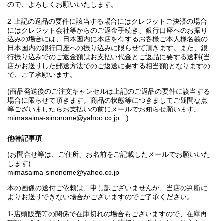
ので、よろしくお願いいたします。
2-上記の返品の要件に該当する場合にはクレジットご決済の場合
にはクレジット会社等からのご返金手続き、銀行口座へのお振り
込みの場合には、日本国内に本店を有するお客様ご本人様名義の
日本国内の銀行口座への振り込みに限らせて頂きます。また、銀
行振り込みでのご返金額はお支払い代金とご返品に要する送料(当
店がお送りした郵送方法でのご返送に要する相当額)となりますの
で、ご了承願います。
(商品発送後のご注文キャンセルは上記のご返品の要件に該当する
場合に限らせて頂きます。商品の状態等につきましてご疑問な点
等ございましたらお支払いの前にメールでお知らせ願います。
mimasaima-sinonome@yahoo.co.jp )
他特記事項
(お問合せ等は、ご住所、お名前をご記載したメールでお願いいた
します)
mimasaima-sinonome@yahoo.co.jp
本の画像の送付ご依頼は、申し訳ございませんが、当店の判断に
よりお送りできない場合がございますのでご了承ください。
1-店頭販売等の関係で在庫切れの場合もございますので、在庫再