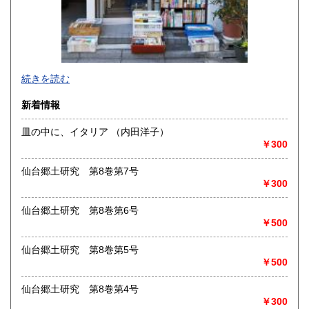
-
続きを読む
沿線名：都営新宿線・三田線・東京メトロ半蔵門線・JR中央
新着情報
線・総武線各駅停車
最寄駅：神保町・御茶ノ水
皿の中に、イタリア （内田洋子）
営業時間：11:00～18:00頃
￥300
定休日：日曜・祝日
仙台郷土研究 第8巻第7号
書籍の買取について
￥300
-
仙台郷土研究 第8巻第6号
￥500
取り扱い分野
歴史、趣味、古書一般（その他）
仙台郷土研究 第8巻第5号
￥500
仙台郷土研究 第8巻第4号
￥300