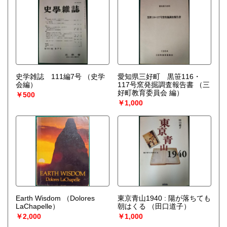
史学雑誌 111編7号
（史学
愛知県三好町 黒笹116・
会編）
117号窯発掘調査報告書
（三
好町教育委員会 編）
￥500
￥1,000
Earth Wisdom
（Dolores
東京青山1940 : 陽が落ちても
LaChapelle）
朝はくる
（田口道子）
￥2,000
￥1,000