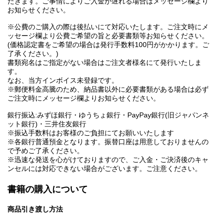
だきます。ご事情によりご入金が遅れる場合はメッセージ欄より
お知らせください。
※公費のご購入の際は後払いにて対応いたします。ご注文時にメ
ッセージ欄より公費ご希望の旨と必要書類等お知らせください。
(価格認定書をご希望の場合は発行手数料100円がかかります。ご
了承ください。)
書類宛名はご指定がない場合はご注文者様名にて発行いたしま
す。
なお、当方インボイス未登録です。
※郵便料金高騰のため、納品書以外に必要書類がある場合は必ず
ご注文時にメッセージ欄よりお知らせください。
銀行振込:みずほ銀行・ゆうちょ銀行・PayPay銀行(旧ジャパンネ
ット銀行)・三井住友銀行
※振込手数料はお客様のご負担にてお願いいたします
※各銀行普通預金となります。振替口座は用意しておりませんの
で予めご了承ください。
※迅速な発送を心がけておりますので、ご入金・ご決済後のキャ
ンセルには対応できない場合がございます。ご注意ください。
書籍の購入について
商品引き渡し方法