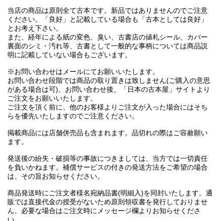
当店の商品は原則全て古本です。新品ではありませんのでご注意
ください。「良好」と記載している場合も「古本としては良好」
とお考え下さい。
また、経年による紙の変色、臭い、古書店の値札シール、カバー
裏面のシミ・汚れ等、古書として一般的な事柄については商品説
明に記載していない場合もございます。
※お問い合わせはメールにてお願いいたします。
お問い合わせ段階では商品の取り置きは致しません(ご購入の意思
がある場合は可)。お問い合わせ後、「日本の古本屋」サイトより
ご注文をお願いいたします。
ご注文を頂く前に、他のお客様よりご注文が入った場合にはそち
らを優先いたしますのでご注意ください。
掲載商品には店舗併売品も含まれます。品切れの際はご容赦願い
ます。
発送後の紛失・破損等の事故につきましては、当方では一切責任
を負いかねます。補償サービスの付きの発送方法をご希望の場合
は、その旨お知らせください。
商品発送時にご注文者様名宛納品書(明細入)を同封いたします。通
販では直接代金の授受がないため原則領収書を発行しておりませ
ん。必要な場合はご注文時にメッセージ欄よりお知らせくださ
い。