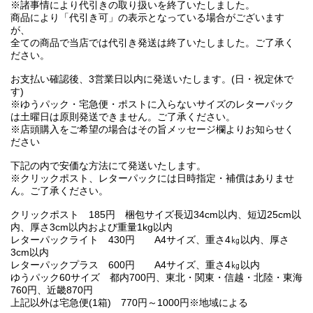
※諸事情により代引きの取り扱いを終了いたしました。
商品により「代引き可」の表示となっている場合がございます
が、
全ての商品で当店では代引き発送は終了いたしました。ご了承く
ださい。
お支払い確認後、3営業日以内に発送いたします。(日・祝定休で
す)
※ゆうパック・宅急便・ポストに入らないサイズのレターパック
は土曜日は原則発送できません。ご了承ください。
※店頭購入をご希望の場合はその旨メッセージ欄よりお知らせく
ださい
下記の内で安価な方法にて発送いたします。
※クリックポスト、レターパックには日時指定・補償はありませ
ん。ご了承ください。
クリックポスト 185円 梱包サイズ長辺34cm以内、短辺25cm以
内、厚さ3cm以内および重量1kg以内
レターパックライト 430円 A4サイズ、重さ4㎏以内、厚さ
3cm以内
レターパックプラス 600円 A4サイズ、重さ4㎏以内
ゆうパック60サイズ 都内700円、東北・関東・信越・北陸・東海
760円、近畿870円
上記以外は宅急便(1箱) 770円～1000円※地域による