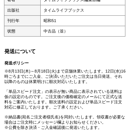
出版社
タイムライフブックス
刊行年
昭和51
状態
中古品（並）
発送について
発送ポリシー
※8月13日(木)～8月18日(火)まで店舗休業いたします。12日(水)16
時ごろまでにご入金、ご決済いただいたご注文は当日発送、それ
以降のものは休業明けに順次対応いたします。
「単品スピード注文」の表示が無い商品に表示されている送料は
仮の設定のものです。ご注文後の価格確定のメールにて正式な送
料をご案内いたします。順次送料の設定および単品スピード注文
対応に修正しております。ご了承ください。
※納品書(宛名ご注文者様氏名)を同封いたします。領収書が必要な
場合はご注文時にメッセージ欄よりお知らせください。
※公費を除き決済・ご入金確認後に発送いたします。