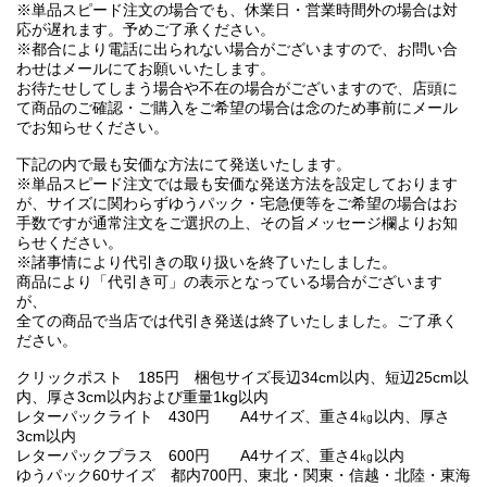
※単品スピード注文の場合でも、休業日・営業時間外の場合は対
応が遅れます。予めご了承ください。
※都合により電話に出られない場合がございますので、お問い合
わせはメールにてお願いいたします。
お待たせしてしまう場合や不在の場合がございますので、店頭に
て商品のご確認・ご購入をご希望の場合は念のため事前にメール
でお知らせください。
下記の内で最も安価な方法にて発送いたします。
※単品スピード注文では最も安価な発送方法を設定しております
が、サイズに関わらずゆうパック・宅急便等をご希望の場合はお
手数ですが通常注文をご選択の上、その旨メッセージ欄よりお知
らせください。
※諸事情により代引きの取り扱いを終了いたしました。
商品により「代引き可」の表示となっている場合がございます
が、
全ての商品で当店では代引き発送は終了いたしました。ご了承く
ださい。
クリックポスト 185円 梱包サイズ長辺34cm以内、短辺25cm以
内、厚さ3cm以内および重量1kg以内
レターパックライト 430円 A4サイズ、重さ4㎏以内、厚さ
3cm以内
レターパックプラス 600円 A4サイズ、重さ4㎏以内
ゆうパック60サイズ 都内700円、東北・関東・信越・北陸・東海