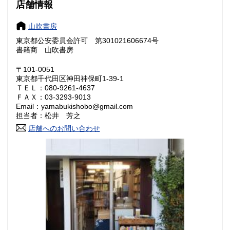
600円
600円
店舗情報
奈良県
和歌山県
600円
600円
山吹書房
東京都公安委員会許可 第301021606674号
鳥取県
島根県
600円
600円
書籍商 山吹書房
岡山県
広島県
600円
600円
〒101-0051
東京都千代田区神田神保町1-39-1
ＴＥＬ：080-9261-4637
山口県
徳島県
600円
600円
ＦＡＸ：03-3293-9013
Email：yamabukishobo@gmail.com
香川県
愛媛県
600円
600円
担当者：松井 芳之
店舗へのお問い合わせ
高知県
福岡県
600円
600円
佐賀県
長崎県
600円
600円
熊本県
大分県
600円
600円
宮崎県
鹿児島県
600円
600円
沖縄県
600円