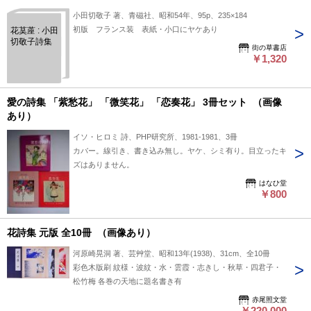
小田切敬子 著、青磁社、昭和54年、95p、235×184
初版 フランス装 表紙・小口にヤケあり
花茣蓙 : 小田
切敬子詩集
街の草書店
￥1,320
愛の詩集 「紫愁花」 「微笑花」 「恋奏花」 3冊セット （画像
あり）
イソ・ヒロミ 詩、PHP研究所、1981-1981、3冊
カバー。線引き、書き込み無し。ヤケ、シミ有り。目立ったキ
ズはありません。
はなひ堂
￥800
花詩集 元版 全10冊 （画像あり）
河原崎晃洞 著、芸艸堂、昭和13年(1938)、31cm、全10冊
彩色木版刷 紋様・波紋・水・雲霞・志きし・秋草・四君子・
松竹梅 各巻の天地に題名書き有
赤尾照文堂
￥220,000