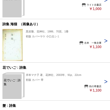
ライト古書店
￥1,000
詩集 海猫 （画像あり）
黒岩隆、花神社、1986、70頁、1冊
初版 カバーヤケ 小口点シミ
古本 一角文庫
￥1,100
花でいご : 詩集
岸本マチ子 著、花神社、2003年、91p、22cm
初版 カバー 帯
花でいご : 詩
集
街の草書店
￥1,100
蟹 : 詩集