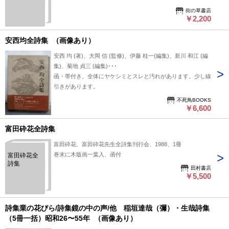
街の草書店
￥2,200
安西均全詩集 （画像あり）
安西 均 (著)、大岡 信 (監修)、伊藤 桂一(編集)、新川 和江 (編
集)、菊地 貞三 (編集)･･･
函・帯付き。全体にヤケシミとスレと汚れがあります。少し線
引きがあります。
不死鳥BOOKS
￥6,600
富田砕花全詩集
富田砕花、富田砕花先生全詩集刊行会、1988、1冊
巻末に木版画一葉入、函付
富田砕花全
詩集
田村書店
￥5,500
詩集業の花びら/詩集鏡の中の声/他 稲垣達哉（彌）・生哉詩集
（5冊一括）昭和26〜55年 （画像あり）