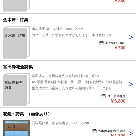
￥880
金木犀 : 詩集
市村博子 著、花神社、69p、22cm
カバーと帯にわずかにヤケがあります。本は良好です。
金木犀 : 詩集
不死鳥BOOKS
￥300
富田砕花全詩集
富田砕花、富田砕花先生全詩集刊行会、昭63
A5 厚冊 写真6頁 木版画一葉 （函・小口極少汚） ◎砕花全詩
富田砕花全
詩集
集完成の集い案内、安水稔和の極薄鉛筆チェックあり
ロードス書房
￥6,800
花鎧 : 詩集 （画像あり）
石塚照代著、信省堂書店、77p、22cm
古本倶楽部株式会社
￥1,800