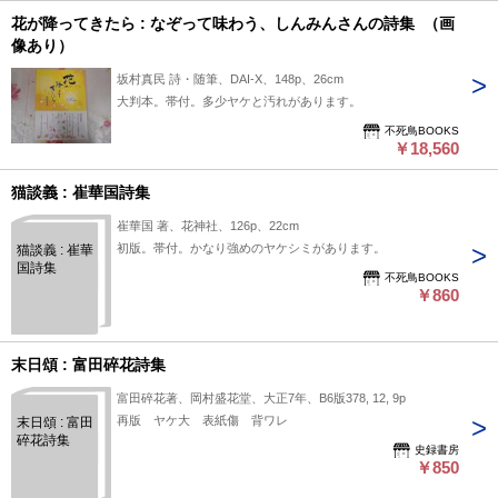
花が降ってきたら : なぞって味わう、しんみんさんの詩集 （画
像あり）
坂村真民 詩・随筆、DAI-X、148p、26cm
大判本。帯付。多少ヤケと汚れがあります。
不死鳥BOOKS
￥18,560
猫談義 : 崔華国詩集
崔華国 著、花神社、126p、22cm
初版。帯付。かなり強めのヤケシミがあります。
猫談義 : 崔華
国詩集
不死鳥BOOKS
￥860
末日頌 : 富田碎花詩集
富田碎花著、岡村盛花堂、大正7年、B6版378, 12, 9p
再版 ヤケ大 表紙傷 背ワレ
末日頌 : 富田
碎花詩集
史録書房
￥850