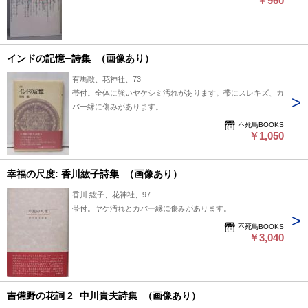
￥960
インドの記憶─詩集 （画像あり）
有馬敲、花神社、73
帯付。全体に強いヤケシミ汚れがあります。帯にスレキズ、カ
バー縁に傷みがあります。
不死鳥BOOKS
￥1,050
幸福の尺度: 香川紘子詩集 （画像あり）
香川 紘子、花神社、97
帯付。ヤケ汚れとカバー縁に傷みがあります。
不死鳥BOOKS
￥3,040
吉備野の花詞 2─中川貴夫詩集 （画像あり）