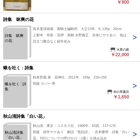
￥800
詩集 昧爽の花
高木斐瑳雄著、青騎士編輯所、大正13年、8, 135p、20cm
上製本 布装・箔押 装幀 水野義正 全体にヤケあり 他は
詩集 昧爽
の花
目立つ難点なく経年並み
火星の庭
￥22,000
蛾を吐く : 詩集
粒来哲蔵 著、花神社、2011年、109p、216×156
初版 カバー 帯
蛾を吐く : 詩
集
街の草書店
￥1,650
秋山清詩集「白い花」
秋山清、東京・コスモス社、1966年、63頁、117×176
初版 経年ヤケあり 解説「抵抗詩」・吉本隆明 詩集「白い
秋山清詩集
「白い花」
花」刊行についての呼びかけ（1葉）を挟み込み