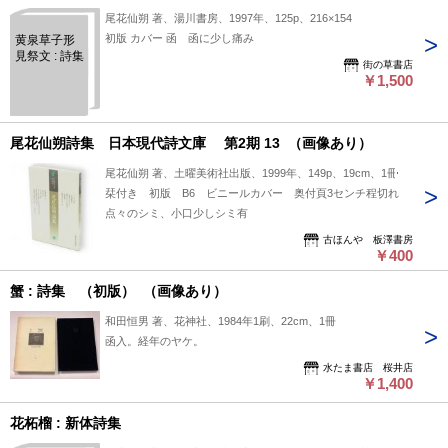
尾花仙朔 著、湯川書房、1997年、125p、216×154
初版 カバー 函 函に少し痛み
黄泉草子形
見祭文 : 詩集
街の草書店
￥1,500
尾花仙朔詩集 日本現代詩文庫 第2期 13 （画像あり）
尾花仙朔 著、土曜美術社出版、1999年、149p、19cm、1冊
栞付き 初版 B6 ビニールカバー 奥付頁3センチ程切れ
点々のシミ、小口少しシミ有
古ほんや 板澤書房
￥400
蟹 : 詩集 （初版） （画像あり）
和田恒男 著、花神社、1984年1刷、22cm、1冊
函入。経年のヤケ。
水たま書店 桜井店
￥1,400
花柘榴 : 新体詩集