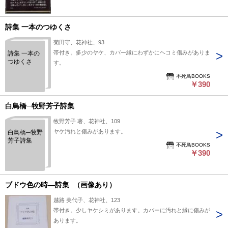
詩集 一本のつゆくさ
菊田守、花神社、93
帯付き。多少のヤケ、カバー縁にわずかにヘコミ傷みがありま
詩集 一本の
つゆくさ
す。
不死鳥BOOKS
￥390
白鳥橋─牧野芳子詩集
牧野芳子 著、花神社、109
ヤケ汚れと傷みがあります。
白鳥橋─牧野
芳子詩集
不死鳥BOOKS
￥390
ブドウ色の時―詩集 （画像あり）
越路 美代子、花神社、123
帯付き。少しヤケシミがあります。カバーに汚れと縁に傷みが
あります。