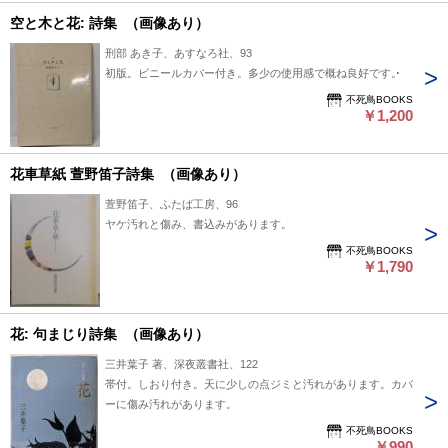
空と木と花: 詩集 （画像あり）
刑部 あき子、あすなろ社、93
初版。ビニールカバー付き。多少の使用感で概ね良好です。
不死鳥BOOKS
￥1,200
花車草紙 萱野笛子詩集 （画像あり）
萱野笛子、ふたば工房、96
ヤケ汚れと傷み、書込みがあります。
不死鳥BOOKS
￥1,790
花: 句まじり詩集 （画像あり）
三井葉子 著、深夜叢書社、122
帯付。しおり付き。天に少しの点ジミと汚れがあります。カバ
ーに傷み汚れがあります。
不死鳥BOOKS
￥990