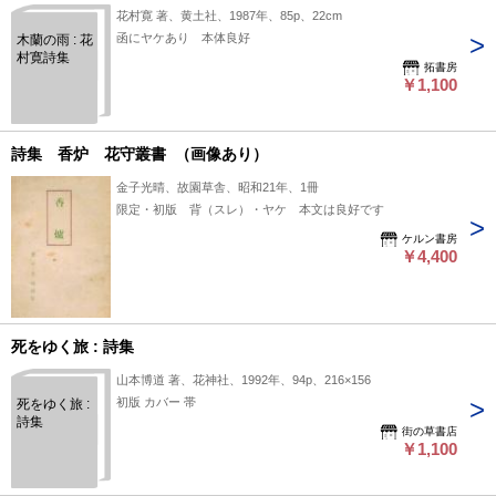
花村寛 著、黄土社、1987年、85p、22cm
函にヤケあり 本体良好
木蘭の雨 : 花
村寛詩集
拓書房
￥1,100
詩集 香炉 花守叢書 （画像あり）
金子光晴、故園草舎、昭和21年、1冊
限定・初版 背（スレ）・ヤケ 本文は良好です
ケルン書房
￥4,400
死をゆく旅 : 詩集
山本博道 著、花神社、1992年、94p、216×156
初版 カバー 帯
死をゆく旅 :
詩集
街の草書店
￥1,100