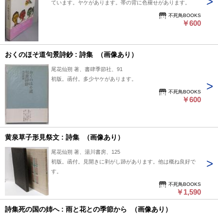
ています。ヤケがあります。帯の背に色褪せがあります。
不死鳥BOOKS
￥600
おくのほそ道句景詩鈔 : 詩集 （画像あり）
尾花仙朔 著、書肆季節社、91
初版。函付。多少ヤケがあります。
不死鳥BOOKS
￥600
黄泉草子形見祭文 : 詩集 （画像あり）
尾花仙朔 著、湯川書房、125
初版。函付。見開きに剥がし跡があります。他は概ね良好で
す。
不死鳥BOOKS
￥1,590
詩集死の国の姉へ : 雨と花との季節から （画像あり）