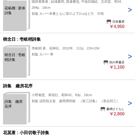
国府犀東著 ; 結城素明, 渡邊審也, 平福百穂絵、文武堂、明34、
284p、19cm
花柘榴 : 新体
詩集
初版 カバー本冊ともに背の上下2㎝ほど欠 印有
日本書房
￥4,950
樹念日 : 壱岐梢詩集
壱岐梢 著、花神社、2012年、111p、216×154
初版 カバー 帯
樹念日 : 壱岐
梢詩集
街の草書店
￥1,100
詩集 繖房花序
小野菊恵、再現社、昭和42、83p、18cm
初版 須田剋太装 森岡秀郎跋 （第三詩集） （喜志邦三）
詩集 繖房
花序
書肆ひぐらし
￥2,800
花茣蓙 : 小田切敬子詩集