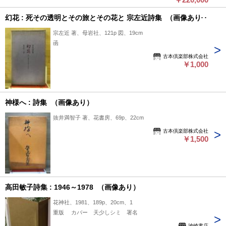
幻花 : 死その透明とその旅とその花と 宗左近詩集 （画像あり）
宗左近 著、母岩社、121p 図、19cm
函
古本倶楽部株式会社
￥1,000
神様へ : 詩集 （画像あり）
抜井満智子 著、花書房、69p、22cm
古本倶楽部株式会社
￥1,500
高田敏子詩集 : 1946～1978 （画像あり）
花神社、1981、189p、20cm、1
重版 カバー 天少しシミ 署名
池崎書店