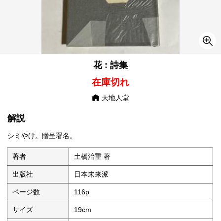
花 : 詩集
在庫切れ
天地人堂
解説
シミやけ。贈呈署名。
著者
土橋治重 著
出版社
日本未来派
ページ数
116p
サイズ
19cm