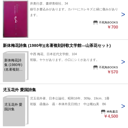
井奥行彦、書肆青樹社、34
線引き書込みがあります。カバーにスレキズと縁に傷みがあり
ます。
不死鳥BOOKS
￥700
新体梅花詩集 (1980年)(名著複刻詩歌文学館―山茶花セット)
中西 梅花、日本近代文学館、104
初版。ヤケがあります。小口にシミがあります。
新体梅花詩
集 (1980年)
不死鳥BOOKS
(名著複刻詩
￥570
歌文学館―
山茶花セッ
ト)
児玉花外 愛国詩集
児玉花外著、日本公論社、昭和16年、309p、19cm、1冊
初版 函傷み 函・本体外見日焼け 中は概ね美 B6
児玉花外 愛
国詩集
神鳥書店
￥4,500