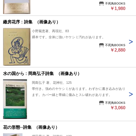
不死鳥BOOKS
￥1,980
繖房花序 : 詩集 （画像あり）
小野菊恵著、再現社、83
裸本です。全体に強いヤケシミ汚れがあります。
不死鳥BOOKS
￥2,880
水の国から : 岡島弘子詩集 （画像あり）
岡島弘子 著、花神社、125
帯付き。強めのヤケシミがあります。わずかに書き込みがあり
ます。カバー縁と帯縁に傷みとスレ破れがあります。
不死鳥BOOKS
￥3,060
花の形態─詩集 （画像あり）