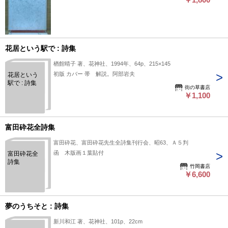
花居という駅で : 詩集
楢館晴子 著、花神社、1994年、64p、215×145
初版 カバー 帯 解説。阿部岩夫
花居という
駅で : 詩集
街の草書店
￥1,100
富田砕花全詩集
富田砕花、富田砕花先生全詩集刊行会、昭63、Ａ５判
函 木版画１葉貼付
富田砕花全
詩集
竹岡書店
￥6,600
夢のうちそと : 詩集
新川和江 著、花神社、101p、22cm