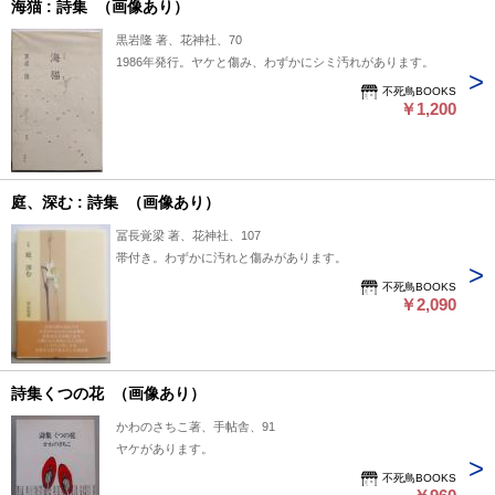
海猫 : 詩集 （画像あり）
黒岩隆 著、花神社、70
1986年発行。ヤケと傷み、わずかにシミ汚れがあります。
不死鳥BOOKS
￥1,200
庭、深む : 詩集 （画像あり）
冨長覚梁 著、花神社、107
帯付き。わずかに汚れと傷みがあります。
不死鳥BOOKS
￥2,090
詩集くつの花 （画像あり）
かわのさちこ著、手帖舎、91
ヤケがあります。
不死鳥BOOKS