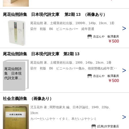
尾花仙朔詩集 日本現代詩文庫 第2期 13 （画像あり）
尾花仙朔 著、土曜美術社出版、1999年、149p、19cm、1冊
栞付 初版 B6 ビニールカバー 経年普通
古ほんや 板澤書房
￥500
尾花仙朔詩集 日本現代詩文庫 第2期 13
尾花仙朔 著、土曜美術社出版、1999、149p、19cm、1冊
栞付 初版 B6 ビニールカバー傷み、他状態概ね経年普通
尾花仙朔詩
集 日本現
古ほんや 板澤書房
代詩文庫
￥500
第2期 13
社会主義詩集 （画像あり）
児玉花外 著 ; 岡野他家夫 編、日本評論社、1949、226p、
19cm
カバーだいぶヤケ・イタミ、本だいぶヤケシミ
(広島)大学堂書店