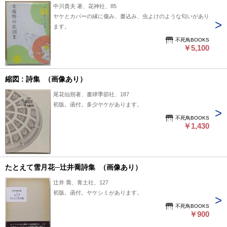
中川貴夫 著、花神社、85
ヤケとカバーの縁に傷み、書込み、虫よけのような匂いがあり
ます。
不死鳥BOOKS
￥5,100
縮図 : 詩集 （画像あり）
尾花仙朔著、書肆季節社、187
初版。函付。多少ヤケがあります。
不死鳥BOOKS
￥1,430
たとえて雪月花─辻井喬詩集 （画像あり）
辻井 喬、青土社、127
初版。函付。ヤケシミがあります。
不死鳥BOOKS
￥900