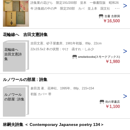
詩集業の花びら 限定191/200部 並本 一條書院版 昭和26
年 詩集鏡の中の声 限定250部 カバ 並上本 国文社
1958年 詩集春の行方 初版箱美本 方丈社 1980年 詩集帰
古書 古群洞
還 初版箱美本 思潮社 1978年 詩集風とシグナル 稲垣生
￥16,500
哉（稲垣達哉子息）稲垣松寿子発行 並本 昭和43年
花輪線へ 吉田文憲詩集
吉田文憲、砂子屋書房、1981年初版、89p、22cm
22x15.5x2 本の状態：やけ 函すれ・しみ少
花輪線へ
吉田文憲詩
smokebooks(スモークブックス)
集
￥1,980
ルノワールの部屋 : 詩集
倉田茂 著、花神社、1995年、88p、215×154
初版 カバー 帯
ルノワール
の部屋 : 詩集
街の草書店
￥1,100
林嗣夫詩集 ＜ Contemporary Japanese poetry 134＞