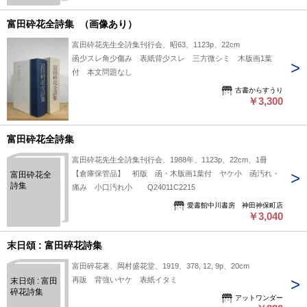
富田砕花全詩集 （画像あり）
富田砕花先生全詩集刊行会、昭63、1123p、22cm
函少スレ角少傷み 表紙背少スレ 三方微シミ 木版画1葉
付 本文問題なし
古書からすうり
￥3,300
富田砕花全詩集
富田砕花先生全詩集刊行会、1988年、1123p、22cm、1冊
【倉庫保管品】 初版 函・木版画1葉付 ヤケ小 函汚れ・
富田砕花全
詩集
痛み 小口汚れ小 Q24011C2215
愛書館中川書房 神田神保町店
￥3,040
末日頌 : 富田碎花詩集
富田碎花著、岡村盛花堂、1919、378, 12, 9p、20cm
再販 背強いヤケ 表紙イタミ
末日頌 : 富田
碎花詩集
アットワンダー