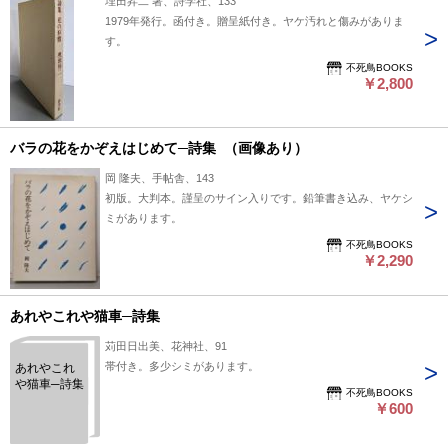
埋田昇二 著、詩学社、133
1979年発行。函付き。贈呈紙付き。ヤケ汚れと傷みがありま
す。
不死鳥BOOKS
￥2,800
バラの花をかぞえはじめて─詩集 （画像あり）
岡 隆夫、手帖舎、143
初版。大判本。謹呈のサイン入りです。鉛筆書き込み、ヤケシ
ミがあります。
不死鳥BOOKS
￥2,290
あれやこれや猫車─詩集
苅田日出美、花神社、91
帯付き。多少シミがあります。
あれやこれ
や猫車─詩集
不死鳥BOOKS
￥600