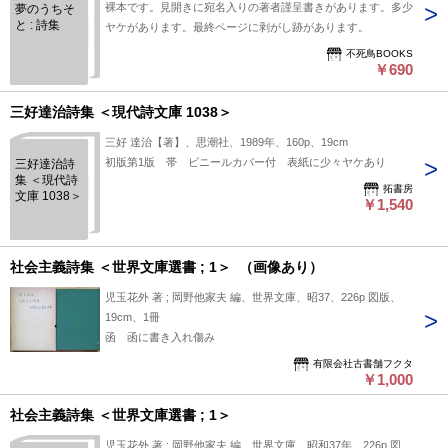
裸本です。見開きに宛名入りの著者謹呈書きがあります。多少
夢のうちそ
と : 詩集
ヤケがあります。最終ページに剥がし跡があります。
不死鳥BOOKS
￥690
三好達治詩集 ＜現代詩文庫 1038＞
三好 達治【著】、思潮社、1989年、160p、19cm
初版第1版 帯 ビニールカバー付 表紙に少々ヤケあり
三好達治詩
集 ＜現代詩
拓書房
文庫 1038＞
￥1,540
社会主義詩集 ＜世界文庫選書 ; 1＞ （画像あり）
児玉花外 著 ; 岡野他家夫 編、世界文庫、昭37、226p 図版、
19cm、1冊
函 函に書き入れ傷み
有限会社古書舗フクタ
￥1,000
社会主義詩集 ＜世界文庫選書 ; 1＞
児玉花外 著 ; 岡野他家夫 編、世界文庫、昭和37年、226p 図