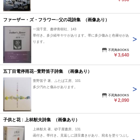
ファーザー・ズ・フラワー─父の花詩集 （画像あり）
一瀉千里、書肆青樹社、143
帯付き。多少経年ヤケがあります。帯に多少傷みと色褪せがあ
ります。
不死鳥BOOKS
￥3,640
五丁目電停雨花─萱野笛子詩集 （画像あり）
萱野笛子 著、ふたば工房、101
多少汚れと傷みがあります。
不死鳥BOOKS
￥2,090
子供と花 : 上林猷夫詩集 （画像あり）
上林猷夫 著、砂子屋書房、131
函付き。帯付き。見返しに謹呈書きがあり、宛名を塗りつぶし