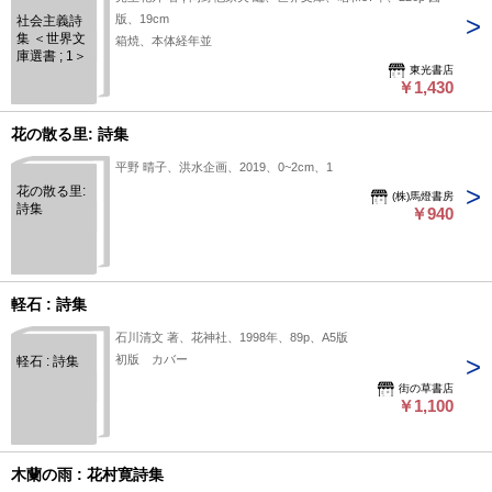
版、19cm
社会主義詩
集 ＜世界文
箱焼、本体経年並
庫選書 ; 1＞
東光書店
￥1,430
花の散る里: 詩集
平野 晴子、洪水企画、2019、0~2cm、1
花の散る里:
(株)馬燈書房
詩集
￥940
軽石 : 詩集
石川清文 著、花神社、1998年、89p、A5版
初版 カバー
軽石 : 詩集
街の草書店
￥1,100
木蘭の雨 : 花村寛詩集