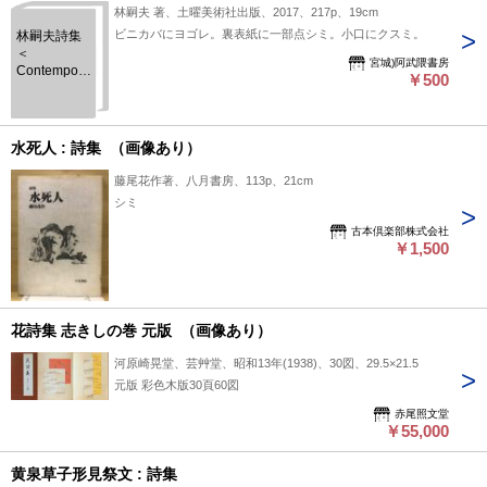
林嗣夫 著、土曜美術社出版、2017、217p、19cm
ビニカバにヨゴレ。裏表紙に一部点シミ。小口にクスミ。
林嗣夫詩集
＜
宮城)阿武隈書房
Contemporary
￥500
Japanese
poetry 134
＞
水死人 : 詩集 （画像あり）
藤尾花作著、八月書房、113p、21cm
シミ
古本倶楽部株式会社
￥1,500
花詩集 志きしの巻 元版 （画像あり）
河原崎晃堂、芸艸堂、昭和13年(1938)、30図、29.5×21.5
元版 彩色木版30頁60図
赤尾照文堂
￥55,000
黄泉草子形見祭文 : 詩集