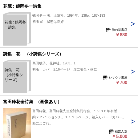
花籠 : 鶴岡冬一詩集
鶴岡冬一 著、土筆社、1994年、138p、187×193
初版 函 状態は良好
花籠 : 鶴岡冬
一詩集
街の草書店
￥880
詩集 花 （小詩集シリーズ）
高田敏子、花神社、1983、1
初版 カバ 全16ページ 扉に署名・落款
詩集 花
（小詩集シ
シマウマ書房
リーズ）
￥700
富田砕花全詩集 （画像あり）
富田砕花、富田砕花先生全詩集刊行会、１９８８年初版
約２２×１６センチ。１１２３ページ。箱入りハードカバー。
箱によごれ。
福ほん堂
￥5,000