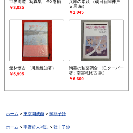
世界周遊 : 写真集 全3巻揃
兵庫の素顔
（朝日新聞神戸
支局 編）
￥3,025
￥1,045
舘林懐古
（川島維知著）
陶芸の釉薬調合
（E.クーパー
著 ; 南雲竜比古 訳）
￥5,995
￥6,600
ホーム
東京開成館
韓非子鈔
ホーム
宇野哲人補註
韓非子鈔