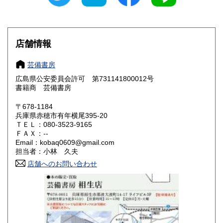
愛知県
三重県
185円
185円
滋賀県
京都府
185円
185円
店舗情報
大阪府
兵庫県
185円
185円
芸備書房
奈良県
和歌山県
広島県公安委員会許可 第731141800012号
185円
185円
書籍商 芸備書房
鳥取県
島根県
185円
185円
〒678-1184
兵庫県赤穂市有年横尾395-20
岡山県
広島県
185円
185円
ＴＥＬ：080-3523-9165
ＦＡＸ：--
Email：kobaq0609@gmail.com
山口県
徳島県
185円
185円
担当者：小林 久夫
香川県
店舗へのお問い合わせ
愛媛県
185円
185円
高知県
福岡県
185円
185円
佐賀県
長崎県
185円
185円