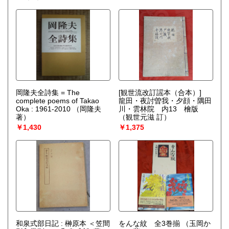
岡隆夫全詩集 = The
[観世流改訂謡本（合本）]
complete poems of Takao
龍田・夜討曽我・夕顔・隅田
Oka : 1961-2010
（岡隆夫
川・雲林院 内13 檜版
著）
（観世元滋 訂）
￥1,430
￥1,375
和泉式部日記 : 榊原本 ＜笠間
をんな紋 全3巻揃
（玉岡か