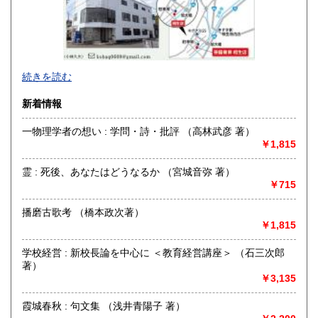
熊本県
大分県
185円
185円
宮崎県
鹿児島県
185円
185円
沖縄県
185円
続きを読む
新着情報
一物理学者の想い : 学問・詩・批評 （高林武彦 著）
￥1,815
鉄道、飛行機、バス、船をはじめとした交通関係、政治、経
済、思想、宗教、地誌、国際関係、郷土史、戦記、軍事、歴
霊 : 死後、あなたはどうなるか （宮城音弥 著）
史、古典、文藝、言語学、心理学、哲学、占術、民俗学、美
￥715
術工芸、各種産業（農林水産、建築土木、医療福祉、薬学、
理工学、各種産業統計等）を中心に、社会科学、人文科学、
播磨古歌考 （橋本政次著）
自然科学、コミック、児童書、同人誌、ZINE等幅広く取り扱
￥1,815
いをしております。
学校経営 : 新校長論を中心に ＜教育経営講座＞ （石三次郎
沿線名：JR山陽本線有年駅 相生店についてはJR山陽本線相
著）
生駅
￥3,135
最寄駅：JR山陽本線有年駅 相生店についてはJR山陽本線相
生駅南口下車徒歩15分
霞城春秋 : 句文集 （浅井青陽子 著）
営業時間：相生店:11-17時