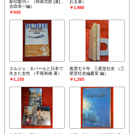
影印叢刊＞
（和泉式部 [著] ;
おる著）
吉田幸一編）
￥1,980
￥935
スルジェ : ネパールと日本で
風雪七十年 : 三星堂社史
（三
生きた女性
（平尾和雄 著）
星堂社史編纂室 編）
￥1,155
￥1,265