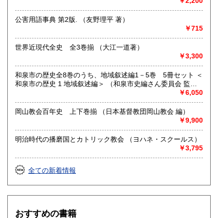
￥2,200
定休日：相生店:月、火曜日 その他臨時休業あり
公害用語事典 第2版. （友野理平 著）
書籍の買取について
￥715
出張買取、店頭買取しております。なお、不在の時も多々あ
りますので、事前に必ず電話、e-mail等でご連絡ください。
世界近現代全史 全3巻揃 （大江一道著）
￥3,300
取り扱い分野
和泉市の歴史全8巻のうち、地域叙述編1－5巻 5冊セット ＜
総記、哲学宗教、歴史、社会科学、自然科学、美術工芸、国
和泉市の歴史 1 地域叙述編＞ （和泉市史編さん委員会 監
語国文、外国文学、古典籍、近代文献、趣味、外国書、サブ
修）
￥6,050
カルチャー、古書一般（その他）
岡山教会百年史 上下巻揃 （日本基督教団岡山教会 編）
￥9,900
明治時代の播磨国とカトリック教会 （ヨハネ・スクールス）
￥3,795
全ての新着情報
おすすめの書籍