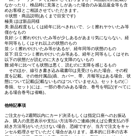
なかったり、検品時に見落としがあった場合のみ返品返金等も含
めお客様とご相談させていただきます。
※状態・商品説明(あくまで目安です)
極美:ほぼ新品同様
美:新品程度もしくは経年に比べきれいで、シミ擦れヤケいたみ等
僅かなもの
良好:シミ擦れやけいたみ等が少しあるがあまり気にならない。経
年同等もしくはそれ以上の状態のもの
並:シミ擦れやけいたみ等があるが、経年同等の状態のもの
並下:目立つシミ擦れやけいたみ等ある。経年と同等もしくはそれ
以下の状態だが読むのに大きな支障のないもの
難:経年に比べても状態は悪く、読むのに支障を感じるもの
そのほか、線引き書き込み蔵書印は見受けられた場合、その程
度を記載。その他付属品(函、カバー、帯、月報等)はある場合、状
態について記載(記載ないものはついていません)。セットもの(〇
巻揃、セット)には、一部の巻のみある場合、巻号を明記(すべてに
ある場合巻号は省略)。
他特記事項
ご注文から2週間以内にカード決済もしくは指定口座へのお振込
み、購入の意思表示や支払い方法等のご連絡(例えば公費支払の手
続き方法等)がいただけない場合、恐縮ですが、当方で注文をキャ
ンセル処理させていただく場合があります。基本的に日本の古本