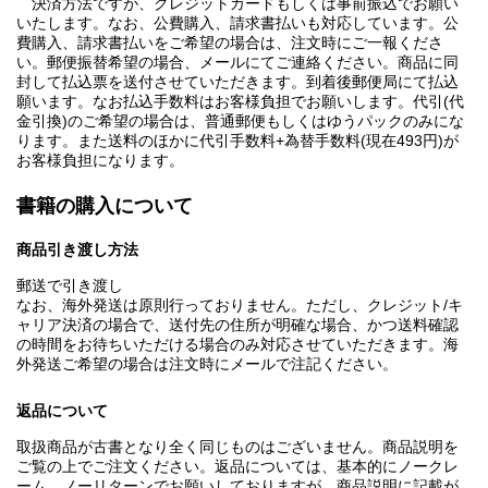
決済方法ですが、クレジットカードもしくは事前振込でお願い
いたします。なお、公費購入、請求書払いも対応しています。公
費購入、請求書払いをご希望の場合は、注文時にご一報くださ
い。郵便振替希望の場合、メールにてご連絡ください。商品に同
封して払込票を送付させていただきます。到着後郵便局にて払込
願います。なお払込手数料はお客様負担でお願いします。代引(代
金引換)のご希望の場合は、普通郵便もしくはゆうパックのみにな
ります。また送料のほかに代引手数料+為替手数料(現在493円)が
お客様負担になります。
書籍の購入について
商品引き渡し方法
郵送で引き渡し
なお、海外発送は原則行っておりません。ただし、クレジット/キ
ャリア決済の場合で、送付先の住所が明確な場合、かつ送料確認
の時間をお待ちいただける場合のみ対応させていただきます。海
外発送ご希望の場合は注文時にメールで注記ください。
返品について
取扱商品が古書となり全く同じものはございません。商品説明を
ご覧の上でご注文ください。返品については、基本的にノークレ
ーム、ノーリターンでお願いしておりますが、商品説明に記載が