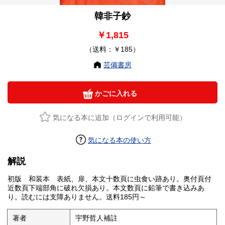
韓非子鈔
￥1,815
（送料：￥185）
芸備書房
かごに入れる
気になる本に追加（ログインで利用可能）
気になる本の使い方
解説
初版 和装本 表紙、扉、本文十数頁に虫食い跡あり。奥付頁付
近数頁下端部角に破れ欠損あり。本文数頁に鉛筆で書き込みあ
り。読むには支障ありません。送料185円～
著者
宇野哲人補註