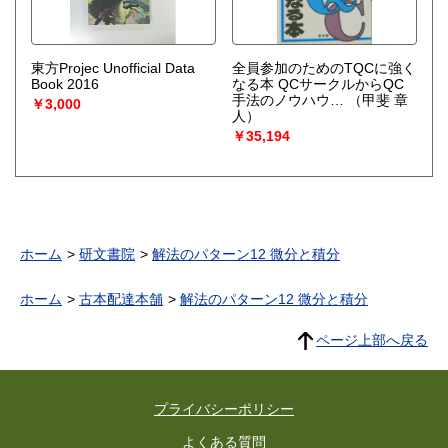
東方Projec Unofficial Data
全員参加のためのTQCに強く
Book 2016
なる本 QCサークルからQC
手法のノウハウ…
（甲斐 章
￥3,000
人）
￥35,194
ホーム
研文書院
解法のパターン12 微分と積分
ホーム
古本配達本舗
解法のパターン12 微分と積分
ページ上部へ戻る
プライバシーポリシー
よくある質問