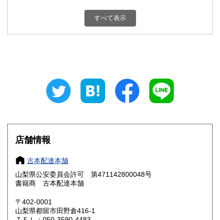
新潟県
富山県
800円
800円
すべて表示
石川県
福井県
800円
800円
山梨県
長野県
800円
800円
岐阜県
静岡県
800円
800円
愛知県
三重県
800円
800円
滋賀県
京都府
800円
800円
大阪府
兵庫県
800円
800円
店舗情報
奈良県
和歌山県
800円
800円
古本配達本舗
山梨県公安委員会許可 第471142800048号
鳥取県
島根県
800円
800円
書籍商 古本配達本舗
岡山県
広島県
800円
800円
〒402-0001
山梨県都留市田野倉416-1
ＴＥＬ：050-3590-4483
山口県
徳島県