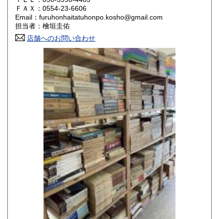
800円
800円
ＦＡＸ：0554-23-6606
Email：furuhonhaitatuhonpo.kosho@gmail.com
香川県
愛媛県
800円
800円
担当者：檜垣圭佑
店舗へのお問い合わせ
高知県
福岡県
800円
800円
佐賀県
長崎県
800円
800円
熊本県
大分県
800円
800円
宮崎県
鹿児島県
800円
800円
沖縄県
1,500円