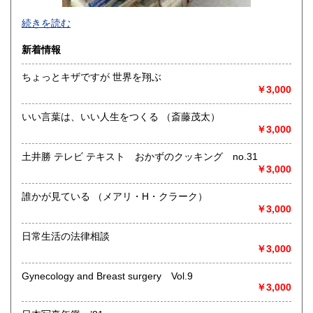
-
続きを読む
沿線名：-
新着情報
最寄駅：-
営業時間：-
ちょっとキザですが 世界を翔ぶ
定休日：-
￥3,000
書籍の買取について
いい言葉は、いい人生をつくる （斎藤茂太）
-
￥3,000
土井勝 テレビ テキスト おかずのクッキング no.31
取り扱い分野
￥3,000
総記、哲学宗教、歴史、社会科学、自然科学、美術工芸、国
語国文、外国文学、古典籍、近代文献、趣味、外国書、サブ
誰かが見ている （メアリ・H・クラーク）
カルチャー、古書一般（その他）
￥3,000
書籍全般
日常生活の法律相談
￥3,000
Gynecology and Breast surgery Vol.9
￥3,000