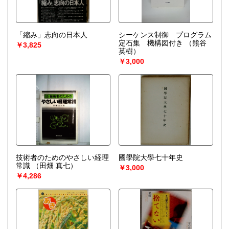
「縮み」志向の日本人
シーケンス制御 プログラム
定石集 機構図付き
（熊谷
￥3,825
英樹）
￥3,000
技術者のためのやさしい経理
國學院大學七十年史
常識
（田畑 真七）
￥3,000
￥4,286