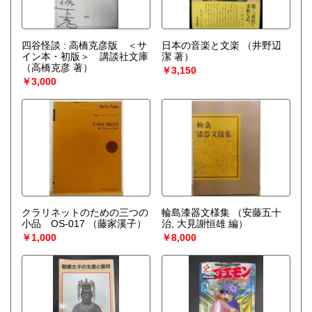
四谷怪談 : 高橋克彦版 ＜サ
日本の音楽と文楽
（井野辺
イン本・初版＞ 講談社文庫
潔 著）
（高橋克彦 著）
￥3,150
￥3,000
クラリネットのための三つの
輪島漆器文様集
（安藤五十
小品 OS-017
（藤家溪子）
治, 大見謝恒雄 編）
￥1,000
￥8,000