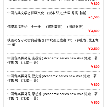
￥800
中国古典文学と挿画文化 （瀧本 弘之;大塚 秀高【編】）
￥1,500
儒學源流溯始 全一冊 （鵝湖叢書） （周群振著）
￥3,800
映画のなかの古典芸能 (日本映画史叢書 13) （神山彰, 児玉竜
一 編）
ネット販売を主に多ジャンルの書籍をお取り扱いしておりま
￥2,500
す
奈良県での専門書買取りはお任せください！
中国音楽再発見 楽器篇( Academic series new Asia 滝遼一著
大量の書籍から蔵書の整理まで
作集 3) （滝遼一 著）
★ISBN有の書籍・戦前・戦中の古書・紙物(古いチラシなど)
￥800
専門書(社会科学・書道・哲学などなど)
パンフレット・絵葉書・古写真等 CD・DVDなど 買取りして
中国音楽再発見 歴史篇(Academic series new Asia 滝遼一著
おります！！
作集 6) （滝遼一 著）
まずはお気軽にお問い合わせください!
￥800
沿線名：近鉄大阪線
中国音楽再発見 思想篇 (Academic series new Asia 滝遼一著
最寄駅：桜井駅
作集 7) （滝遼一 著）
営業時間：11時‐17時
￥800
定休日：金曜日(その他の曜日でも出張買取等により休みの場