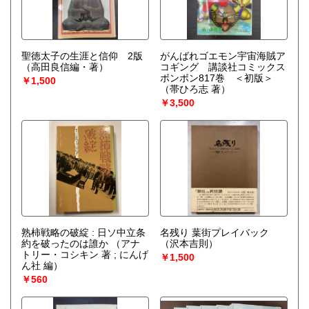
聖徳太子の生涯と信仰 2版
がんばれゴエモン宇宙海賊ア
（高田良信編・著）
コギング 講談社コミックス
ボンボン817巻 ＜初版＞
￥1,500
（帯ひろ志 著）
￥3,500
熟柿戦略の破綻 : 日ソ中立条
名残り 葉街プレイバック
約を破ったのは誰か
（アナ
（沢本吉則）
トリー・コシキン 著 ; にんげ
￥1,500
ん社 編）
￥560