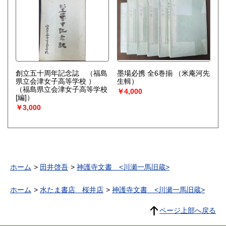
創立五十周年記念誌 （福島
墨場必携 全6巻揃
（米庵河先
県立会津女子高等学校 ）
生輯）
（福島県立会津女子高等学校
￥4,000
[編]）
￥3,000
ホーム
田井啓吾
神護寺文書 <川瀬一馬旧蔵>
ホーム
水たま書店 桜井店
神護寺文書 <川瀬一馬旧蔵>
ページ上部へ戻る