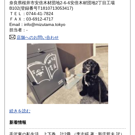
岡山県
広島県
600円
600円
奈良県桜井市安倍木材団地2-6-6安倍木材団地2丁目工場
B102(登録番号T1810713053417)
ＴＥＬ：0744-41-7824
山口県
徳島県
600円
600円
ＦＡＸ：03-6912-4717
Email：info@mizutama.tokyo
香川県
愛媛県
600円
600円
担当者：-
店舗へのお問い合わせ
高知県
福岡県
600円
600円
佐賀県
長崎県
600円
600円
熊本県
大分県
600円
600円
宮崎県
鹿児島県
600円
600円
沖縄県
600円
続きを読む
新着情報
毛沢東の私生活 上下巻 計2冊 （李志綏 著 ; 新庄哲夫 訳）