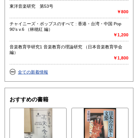
合がございます)
東洋音楽研究 第53号
￥800
書籍の買取について
チャイニーズ・ポップスのすべて : 香港・台湾・中国 Pop
水たま書店 ではお買取り大歓迎です
90's v.6 （林穂紅 編）
￥1,200
駐車場ございます
詳しくはHPをご覧ください
音楽教育学研究1 音楽教育の理論研究 （日本音楽教育学会
編）
￥1,800
取り扱い分野
総記、哲学宗教、歴史、社会科学、自然科学、美術工芸、国
全ての新着情報
語国文、外国文学、古典籍、近代文献、趣味、サブカルチャ
ー、古書一般（その他）
おすすめの書籍