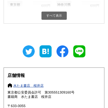
東京都
神奈川県
600円
600円
新潟県
富山県
すべて表示
600円
600円
石川県
福井県
600円
600円
山梨県
長野県
600円
600円
岐阜県
静岡県
600円
600円
愛知県
三重県
600円
600円
滋賀県
京都府
600円
600円
店舗情報
大阪府
兵庫県
600円
600円
水たま書店 桜井店
奈良県
和歌山県
600円
600円
東京都公安委員会許可 第305551309160号
書籍商 水たま書店 桜井店
鳥取県
島根県
600円
600円
〒633-0055