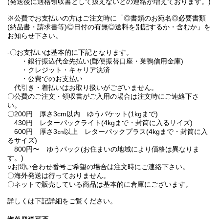
(発送後に適格領収書として扱えないとの連絡が増えております。)
※公費でお支払いの方はご注文時に「◎書類のお宛名◎必要書類
(納品書・請求書等)◎日付の有無◎送料を別記するか・含むか」を
お知らせ下さい。
-〇お支払いは基本的に下記となります。
・銀行振込代金先払い(郵便振替口座・巣鴨信用金庫)
・クレジット・キャリア決済
・公費でのお支払い
代引き・着払いはお取り扱いがございません。
〇公費のご注文・領収書がご入用の場合は注文時にご連絡下さ
い。
〇200円 厚さ3cm以内 ゆうパケット(1kgまで)
430円 レターパックライト(4kgまで・封筒に入るサイズ)
600円 厚さ3㎝以上 レターパックプラス(4kgまで・封筒に入
るサイズ)
800円〜 ゆうパック(お住まいの地域により価格は異なりま
す。)
○お問い合わせ番号ご希望の場合は注文時にご連絡下さい。
〇海外発送は行っておりません。
〇ネットで販売している商品は基本的に倉庫にございます。
詳しくは下記詳細をご覧ください。