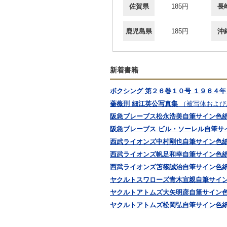
佐賀県
185円
長
鹿児島県
185円
沖
新着書籍
ボクシング 第２６巻１０号 １９６４
薔薇刑 細江英公写真集
（被写体および
阪急ブレーブス松永浩美自筆サイン色
阪急ブレーブス ビル・ソーレル自筆サ
西武ライオンズ中村剛也自筆サイン色
西武ライオンズ帆足和幸自筆サイン色
西武ライオンズ笘篠誠治自筆サイン色
ヤクルトスワローズ青木宣親自筆サイ
ヤクルトアトムズ大矢明彦自筆サイン
ヤクルトアトムズ松岡弘自筆サイン色