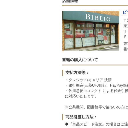
店舗情報
ビ
〒1
東
Ｔ
Ｆ
東
書
書籍の購入について
支払方法等：
・クレジット/キャリア 決済
・銀行振込(三菱UFJ銀行、PayPay
・佐川急便 eコレクト による代金引
に対応いたします。
※公共機関、図書館等で後払いの方は
商品引渡し方法：
◆『単品スピード注文』の場合はご注