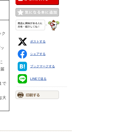
ック
ポストする
パッ
シェアする
に
ブックマークする
お届
LINEで送る
まで
は大