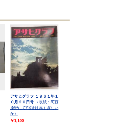
アサヒグラフ １９６１年１
０月２０日号
（表紙：阿蘇
原野にて/宿賃は高すぎない
か）
￥1,100