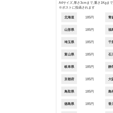
A4サイズ,厚さ3cmまで,重さ1Kgまで
※ポストに投函されます
北海道
185円
青
山形県
185円
福
埼玉県
185円
千
富山県
185円
石
岐阜県
185円
静
京都府
185円
大
鳥取県
185円
島
徳島県
185円
香