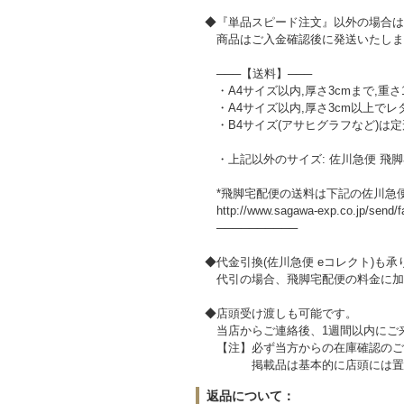
◆『単品スピード注文』以外の場合は
商品はご入金確認後に発送いたしま
───【送料】───
・A4サイズ以内,厚さ3cmまで,重さ1
・A4サイズ以内,厚さ3cm以上でレ
・B4サイズ(アサヒグラフなど)は定形外郵
・上記以外のサイズ: 佐川急便 飛脚
*飛脚宅配便の送料は下記の佐川急
http://www.sagawa-exp.co.jp/send/far
──────────
◆代金引換(佐川急便 eコレクト)も承
代引の場合、飛脚宅配便の料金に加え代
◆店頭受け渡しも可能です。
当店からご連絡後、1週間以内にご
【注】必ず当方からの在庫確認のご
掲載品は基本的に店頭には置いて
返品について：