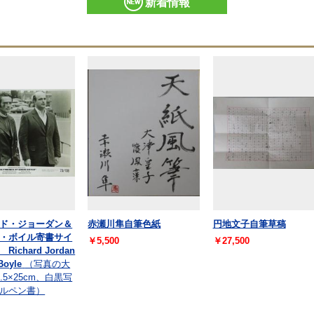
新着情報
ド・ジョーダン＆
赤瀬川隼自筆色紙
円地文子自筆草稿
・ボイル寄書サイ
￥5,500
￥27,500
ichard Jordan
Boyle
（写真の大
.5×25cm、白黒写
ルペン書）