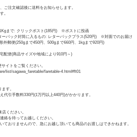
、ご注文確認後に送料をお知らせします。
す。
Kgまで: クリックポスト(185円) ※ポストに投函
ターパック封筒に入るもの: レターパックプラス(520円) ※対面でのお届け
便(250gまで450円、500gまで660円、1kgまで920円)
宅配便(商品サイズや地域により910円～)
便サイトをご覧ください。
e/list/sagawa_faretable/faretable-4.html#ft01
ります。
引手数料330円(1万円以上440円)がかかります。
来店ください。
連絡を待ってお越しください。
おりませんので、急にお越し頂いても商品のお渡しはできかねます。