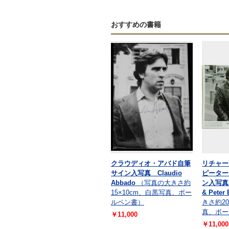
おすすめの書籍
クラウディオ・アバド自筆
リチャー
サイン入写真 Claudio
ピーター
Abbado
（写真の大きさ約
ン入写真 R
15×10cm、白黒写真、ボー
& Peter 
ルペン書）
きさ約20
真、ボー
￥11,000
￥11,000