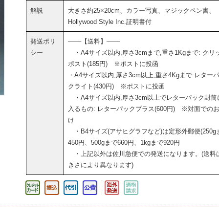
解説
大きさ約25×20cm、カラー写真、マジックペン書、
Hollywood Style Inc.証明書付
発送ポリ
───【送料】───
シー
・A4サイズ以内,厚さ3cmまで,重さ1Kgまで: クリ
ポスト(185円) ※ポストに投函
・A4サイズ以内,厚さ3cm以上,重さ4Kgまで:レター
クライト(430円) ※ポストに投函
・A4サイズ以内,厚さ3cm以上でレターパック封筒
入るもの: レターパックプラス(600円) ※対面での
け
・B4サイズ(アサヒグラフなど)は定形外郵便(250g
450円、500gまで660円、1kgまで920円
・上記以外は佐川急便での発送になります。(送料
きさにより異なります)