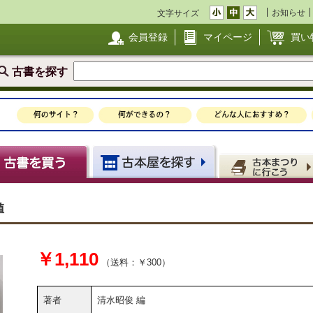
お知らせ
文字サイズ
会員登録
マイページ
買い
古書を探す
値
￥1,110
（送料：￥300）
著者
清水昭俊 編