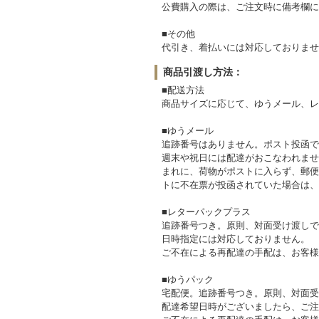
公費購入の際は、ご注文時に備考欄に
■その他
代引き、着払いには対応しておりませ
商品引渡し方法：
■配送方法
商品サイズに応じて、ゆうメール、レ
■ゆうメール
追跡番号はありません。ポスト投函で
週末や祝日には配達がおこなわれませ
まれに、荷物がポストに入らず、郵便
トに不在票が投函されていた場合は、
■レターパックプラス
追跡番号つき。原則、対面受け渡しで
日時指定には対応しておりません。
ご不在による再配達の手配は、お客様
■ゆうパック
宅配便。追跡番号つき。原則、対面受
配達希望日時がございましたら、ご注