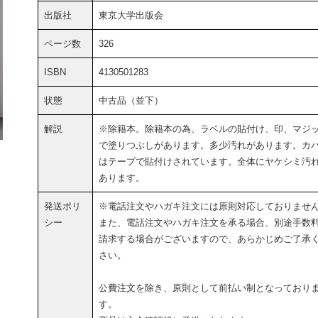
出版社
東京大学出版会
ページ数
326
ISBN
4130501283
状態
中古品（並下）
解説
※除籍本。除籍本の為、ラベルの貼付け、印、マジ
で塗りつぶしがあります。多少汚れがあります。カ
はテープで貼付けされています。全体にヤケシミ汚
あります。
発送ポリ
※電話注文やハガキ注文には原則対応しておりませ
シー
また、電話注文やハガキ注文を承る場合、別途手数
請求する場合がございますので、あらかじめご了承
さい。
公費注文を除き、原則として前払い制となっており
す。