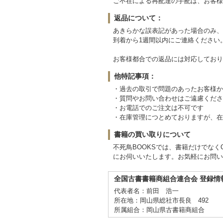
ご不在による再配達の手配は、お客様
返品について：
あきらかな誤表記があった場合のみ、
到着から1週間以内にご連絡ください
お客様都合での返品には対応しており
他特記事項：
・過去の取引で問題のあったお客様か
・質問やお問い合わせはご遠慮くださ
・お電話でのご注文は不可です
・在庫管理につとめておりますが、在
書籍の買い取りについて
不死鳥BOOKSでは、書籍だけでな
にお伺いいたします。お気軽にお問い
全国古書書籍商組合連合会 登録情
代表者名：前田 浩一
所在地：岡山県総社市長良 492
所属組合：岡山県古書籍商組合