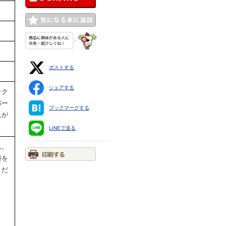
ポストする
シェアする
ック
バー
ブックマークする
れが
LINEで送る
ん。
料を
くだ
ま