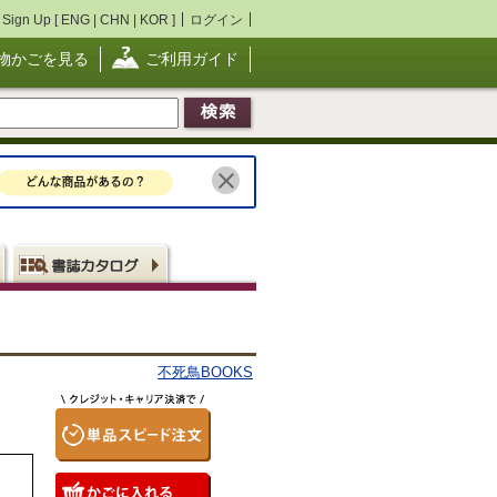
Sign Up [
ENG
|
CHN
|
KOR
]
ログイン
物かごを見る
ご利用ガイド
不死鳥BOOKS