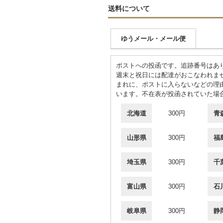
送料について
ゆうメール・メール便
ポストへの投函です。追跡番号はあ
週末と祝日には配達がおこなわれま
まれに、ポストに入らないなどの理
います。不在表が投函されていた場
北海道
300円
青
山形県
300円
福
埼玉県
300円
千
富山県
300円
石
岐阜県
300円
静