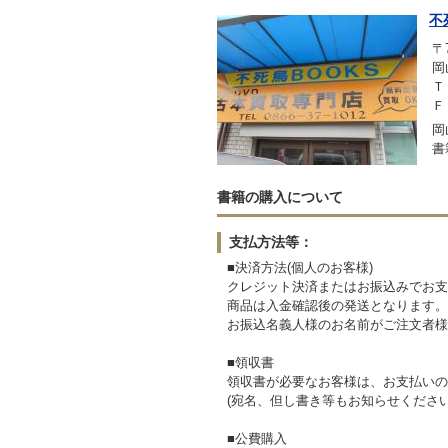
不
〒7
岡
Ｔ
Ｆ
岡
書
書籍の購入について
支払方法等：
■決済方法(個人のお客様)
クレジット決済またはお振込みでお支
商品は入金確認後の発送となります。
お振込名義人様のお名前がご注文者様
■領収書
領収書が必要なお客様は、お支払いの
(宛名、但し書き等もお知らせください
■公費購入