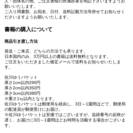
人・団体名の他、ご注文者様の所属部署を明記下さいますようお
願いいたします。
ご入り用書類、お宛名、日付、送料記載方法等併せてお知らせく
ださいますようお願いいたします。
書籍の購入について
商品引き渡し方法
発送・ご来店、どちらの方法でも承ります。
日本国内のみ、3万円以上の書籍は送料無料となります。
ご注文をいただきました確定メールで送料をお知らせいたしま
す。
佐川ゆうパケット
厚さ1cm以内290円
厚さ2cm以内350円
厚さ3cm以内380円
※重さ1㎏以内となります。
佐川ゆうパケットは郵便局を経由し、3日～1週間ほどで、郵便局
の配達員が郵便受けにお届け。
※佐川ゆうパケットは安価ではございますが、追跡番号の反映が
遅く、お届けに3日～1週間ほどお時間を頂戴する場合がございま
す。