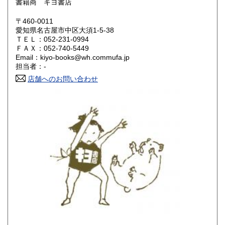
書籍商 キヨ書店
岡山県
広島県
600円
600円
〒460-0011
愛知県名古屋市中区大須1-5-38
ＴＥＬ：052-231-0994
山口県
徳島県
600円
600円
ＦＡＸ：052-740-5449
Email：kiyo-books@wh.commufa.jp
香川県
愛媛県
600円
600円
担当者：-
店舗へのお問い合わせ
高知県
福岡県
600円
600円
佐賀県
長崎県
600円
600円
熊本県
大分県
600円
600円
宮崎県
鹿児島県
600円
600円
沖縄県
600円