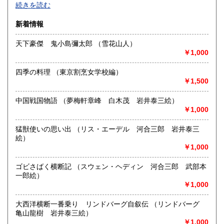
-
続きを読む
沿線名：大須観音駅4番出口 徒歩5分
新着情報
最寄駅：名古屋市営地下鉄鶴舞線
営業時間：12:00～18:00
天下豪傑 鬼小島彌太郎 （雪花山人）
定休日：火曜日定休(仕入れのため不定休となる場合がござい
￥1,000
ます)
四季の料理 （東京割烹女学校編）
書籍の買取について
￥1,500
美術関係、建築関係資料等扱っております。
また、江戸期からの古地図、刷り物など、視覚的に当時の様
中国戦国物語 （夢梅軒章峰 白木茂 岩井泰三絵）
子がわかる資料に力を入れております。
￥1,000
一般書や、専門書の扱いもございます。
店頭へのお持ち込み、宅配便でのご送付のいずれも承りま
猛獣使いの思い出 （リス・エーデル 河合三郎 岩井泰三
す。
絵）
どうぞお気軽にご相談ください。
￥1,000
取り扱い分野
ゴビさばく横断記 （スウェン・ヘディン 河合三郎 武部本
一郎絵）
歴史、社会科学、自然科学、美術工芸、国語国文、古典籍、
￥1,000
近代文献、趣味、サブカルチャー、古書一般（その他）
大西洋横断一番乗り リンドバーグ自叙伝 （リンドバーグ
亀山龍樹 岩井泰三絵）
￥1,000