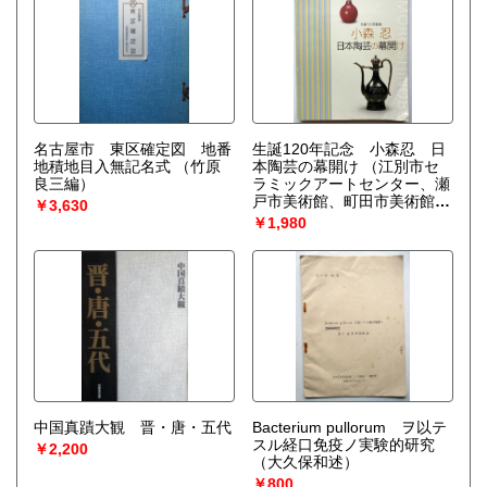
名古屋市 東区確定図 地番
生誕120年記念 小森忍 日
地積地目入無記名式
（竹原
本陶芸の幕開け
（江別市セ
良三編）
ラミックアートセンター、瀬
戸市美術館、町田市美術館、
￥3,630
田川市美術館編）
￥1,980
中国真蹟大観 晋・唐・五代
Bacterium pullorum ヲ以テ
スル経口免疫ノ実験的研究
￥2,200
（大久保和述）
￥800