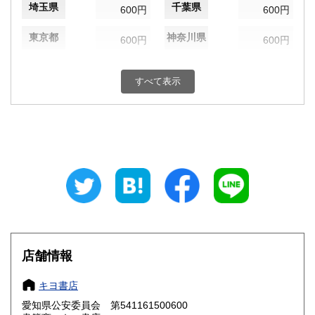
埼玉県
千葉県
600円
600円
東京都
神奈川県
600円
600円
新潟県
富山県
600円
600円
すべて表示
石川県
福井県
600円
600円
山梨県
長野県
600円
600円
岐阜県
静岡県
600円
600円
愛知県
三重県
600円
600円
滋賀県
京都府
600円
600円
大阪府
兵庫県
600円
600円
店舗情報
奈良県
和歌山県
600円
600円
キヨ書店
愛知県公安委員会 第541161500600
鳥取県
島根県
600円
600円