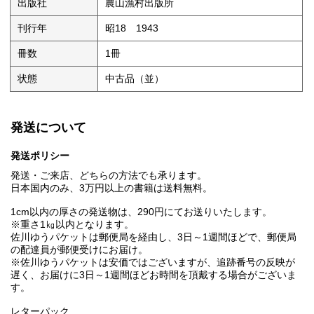
出版社
農山漁村出版所
刊行年
昭18 1943
冊数
1冊
状態
中古品（並）
発送について
発送ポリシー
発送・ご来店、どちらの方法でも承ります。
日本国内のみ、3万円以上の書籍は送料無料。
1cm以内の厚さの発送物は、290円にてお送りいたします。
※重さ1㎏以内となります。
佐川ゆうパケットは郵便局を経由し、3日～1週間ほどで、郵便局
の配達員が郵便受けにお届け。
※佐川ゆうパケットは安価ではございますが、追跡番号の反映が
遅く、お届けに3日～1週間ほどお時間を頂戴する場合がございま
す。
レターパック