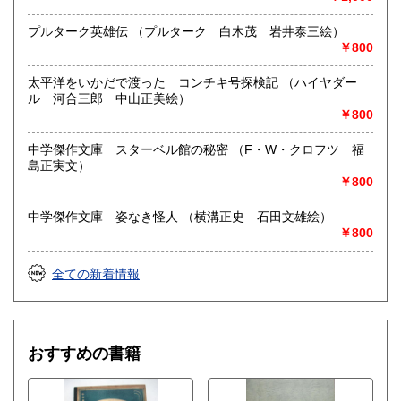
プルターク英雄伝 （プルターク 白木茂 岩井泰三絵）
￥800
太平洋をいかだで渡った コンチキ号探検記 （ハイヤダー
ル 河合三郎 中山正美絵）
￥800
中学傑作文庫 スターベル館の秘密 （F・W・クロフツ 福
島正実文）
￥800
中学傑作文庫 姿なき怪人 （横溝正史 石田文雄絵）
￥800
全ての新着情報
おすすめの書籍