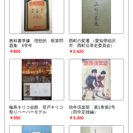
教科書準據 理想的 暗算問
西町の変遷
（愛知県稲沢
題集 5学年
市 西町沿革史委員会）
￥800
￥2,420
輪島キリコ会館 登戸キリコ
幼年倶楽部 第1巻第2号
祭りペーパーモデル
（田中定雄編）
￥550
￥3,300