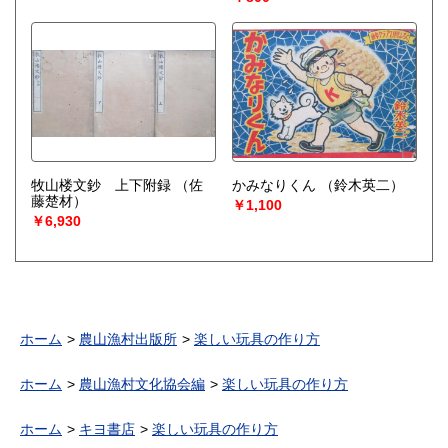
牧山楼文鈔 上下附録
（佐
かみなりくん
（鈴木英二）
藤楚材）
￥1,100
￥6,930
ホーム
農山漁村出版所
楽しい玩具の作り方
ホーム
農山漁村文化協会編
楽しい玩具の作り方
ホーム
キヨ書店
楽しい玩具の作り方