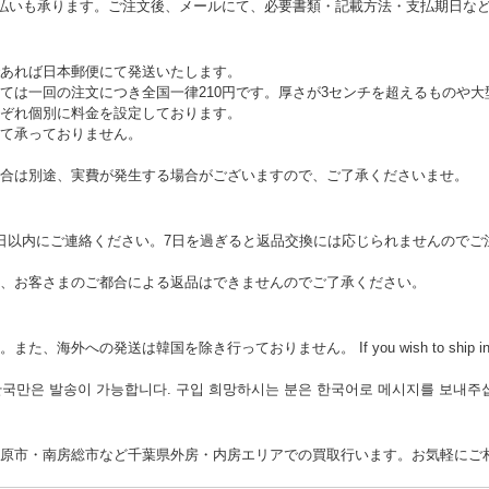
支払いも承ります。ご注文後、メールにて、必要書類・記載方法・支払期日な
あれば日本郵便にて発送いたします。
ては一回の注文につき全国一律210円です。厚さが3センチを超えるものや
ぞれ個別に料金を設定しております。
て承っておりません。
合は別途、実費が発生する場合がございますので、ご了承くださいませ。
日以内にご連絡ください。7日を過ぎると返品交換には応じられませんのでご
、お客さまのご都合による返品はできませんのでご了承ください。
の発送は韓国を除き行っておりません。 If you wish to ship internationa
 한국만은 발송이 가능합니다. 구입 희망하시는 분은 한국어로 메시지를 보내주
原市・南房総市など千葉県外房・内房エリアでの買取行います。お気軽にご