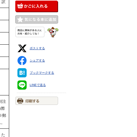
 訳
ポストする
シェアする
ブックマークする
LINEで送る
別注
の際
※郵
ん。
。た