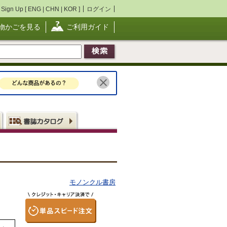
Sign Up [
ENG
|
CHN
|
KOR
]
ログイン
物かごを見る
ご利用ガイド
モノンクル書房