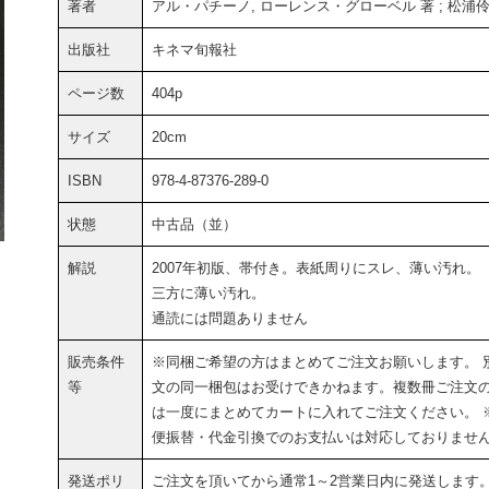
著者
アル・パチーノ, ローレンス・グローベル 著 ; 松浦伶
出版社
キネマ旬報社
ページ数
404p
サイズ
20cm
ISBN
978-4-87376-289-0
状態
中古品（並）
解説
2007年初版、帯付き。表紙周りにスレ、薄い汚れ。
三方に薄い汚れ。
通読には問題ありません
販売条件
※同梱ご希望の方はまとめてご注文お願いします。 
等
文の同一梱包はお受けできかねます。複数冊ご注文
は一度にまとめてカートに入れてご注文ください。 
便振替・代金引換でのお支払いは対応しておりませ
発送ポリ
ご注文を頂いてから通常1～2営業日内に発送します