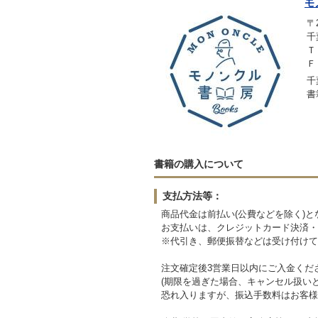
モ
〒2
千
Ｔ
Ｆ
千
書
書籍の購入について
支払方法等：
商品代金は前払い(公費などを除く)と
お支払いは、クレジットカード決済・
※代引き、郵便振替などは受け付けて
注文確定後3営業日以内にご入金くだ
(期限を過ぎた場合、キャンセル扱い
恐れ入りますが、振込手数料はお客様