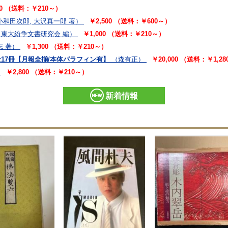
00 （送料：￥210～）
小和田次郎, 大沢真一郎 著）
￥2,500 （送料：￥600～）
 東大紛争文書研究会 編）
￥1,000 （送料：￥210～）
志 著）
￥1,300 （送料：￥210～）
全17冊【月報全揃/本体パラフィン有】
（森有正）
￥20,000 （送料：￥1,2
￥2,800 （送料：￥210～）
新着情報