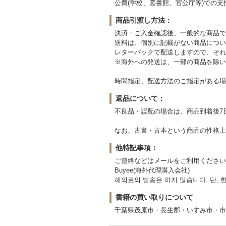
公費(学校、図書館、官公庁等)での
商品引渡し方法：
決済・ご入金確認後、一般的な商品で
送料は、個別に記載がない商品につい
レターパックで配送しますので、それ
※海外への発送は、一部の商品を除い
時間指定、配送方法のご指定がある場
返品について：
不良品・誤配の場合は、商品到着後7
なお、古書・古本という商品の性格上
他特記事項：
ご連絡などはメールをご利用ください。また、海外へ
Buyee(海外代理購入会社)
해외로의 발송은 하지 않습니다. 단,
書籍の買い取りについて
千葉県茂原市・長生郡・いすみ市・市