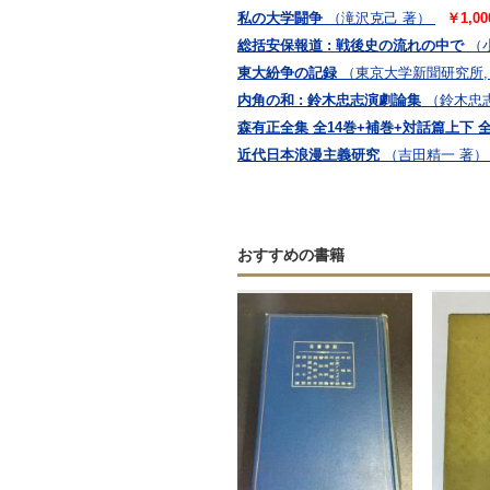
私の大学闘争
（滝沢克己 著）
￥1,0
総括安保報道 : 戦後史の流れの中で
（
東大紛争の記録
（東京大学新聞研究所,
内角の和 : 鈴木忠志演劇論集
（鈴木忠
森有正全集 全14巻+補巻+対話篇上下 
近代日本浪漫主義研究
（吉田精一 著）
おすすめの書籍