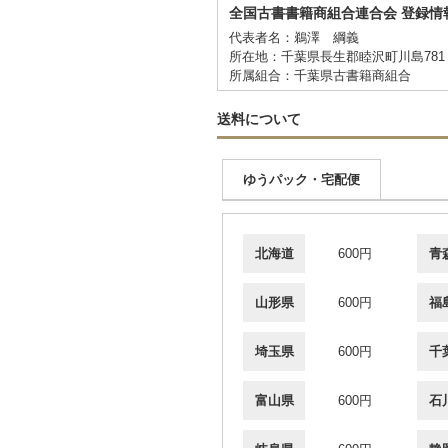
全国古書書籍商組合連合会 登録情
代表者名：鵜澤 綱義
所在地：千葉県長生郡睦沢町川島781
所属組合：千葉県古書籍商組合
送料について
ゆうパック・宅配便
北海道
600円
青
山形県
600円
福
埼玉県
600円
千
富山県
600円
石