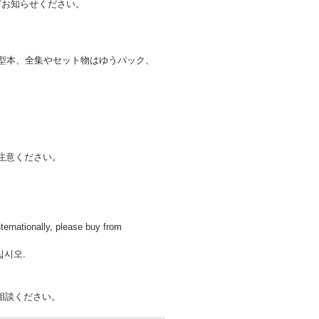
どお知らせください。
大型本、全集やセット物はゆうパック、
注意ください。
lly, please buy from
십시오.
相談ください。