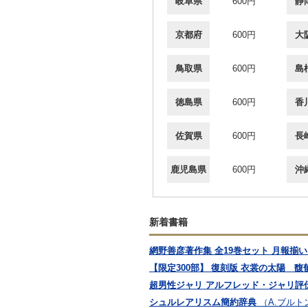
岐阜県
600円
静
京都府
600円
大
鳥取県
600円
島
徳島県
600円
香
佐賀県
600円
長
鹿児島県
600円
沖
新着書籍
網野善彦著作集 全19巻セット 月報揃い 
【限定300部】 復刻版 衣裳の太陽 
超男性ジャリ アルフレッド・ジャリ評
シュルレアリスム簡約辞典
（A.ブルトン