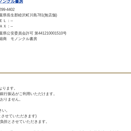
ノンクル書房
99-4402
葉県長生郡睦沢町川島781(無店舗)
ＥＬ：--
ＡＸ：--
葉県公安委員会許可 第441210001510号
籍商 モノンクル書房
なります。
銀行振込がご利用いただけます。
おりません。
さい。
とさせていただきます)
負担とさせていただきます。