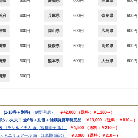
岡県
600円
愛知県
600円
三重県
600円
阪府
600円
兵庫県
600円
奈良県
600円
根県
600円
岡山県
600円
広島県
600円
川県
600円
愛媛県
600円
高知県
600円
崎県
600円
熊本県
600円
大分県
600円
縄県
600円
(1-18巻＋別巻)
（網野善彦）
￥42,000 （送料：￥1,280～）
馥郁タル火夫ヨ 全6号＋別冊＋付録詩篇草稿完品
￥13,000 （送料：￥810～）
伝
（ラシルド夫人 著 ; 宮川明子 訳）
￥1,500 （送料：￥210～）
, P.エリュアール 編 ; 江原順 編訳）
￥3,980 （送料：￥210～）