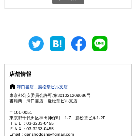
石川県
福井県
180円
180円
山梨県
長野県
180円
180円
岐阜県
静岡県
180円
180円
愛知県
三重県
180円
180円
滋賀県
京都府
180円
180円
大阪府
兵庫県
180円
180円
店舗情報
奈良県
和歌山県
180円
180円
澤口書店 巌松堂ビル支店
東京都公安委員会許可:第301021209086号
鳥取県
島根県
180円
180円
書籍商 澤口書店 巌松堂ビル支店
岡山県
広島県
180円
180円
〒101-0051
東京都千代田区神田神保町 1-7 巌松堂ビル1-2F
ＴＥＬ：03-3233-0455
山口県
徳島県
180円
180円
ＦＡＸ：03-3233-0455
Email：ganshodosns@gmail.com