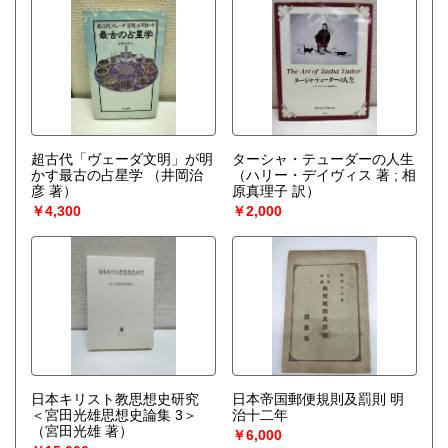
超古代「ヴェーダ文明」が明
ターシャ・テューダーの人生
かす最古の占星学
（井岡治
（ハリー・デイヴィス 著 ; 相
彦 著）
原真理子 訳）
￥4,300
￥2,000
日本キリスト教思想史研究
日本帝国郵便規則及罰則 明
＜宮田光雄思想史論集 3＞
治十二年
（宮田光雄 著）
￥6,000