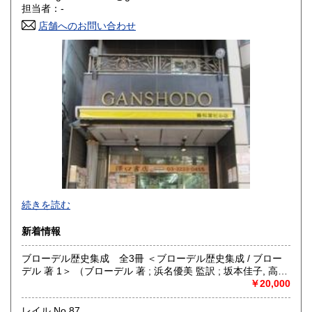
香川県
愛媛県
180円
180円
担当者：-
店舗へのお問い合わせ
高知県
福岡県
180円
180円
佐賀県
長崎県
180円
180円
熊本県
大分県
180円
180円
宮崎県
鹿児島県
180円
180円
沖縄県
180円
-
続きを読む
沿線名：都営新宿線・都営三田線・営団半蔵門線
新着情報
最寄駅：神保町駅
営業時間：11:00〜18:00
ブローデル歴史集成 全3冊 ＜ブローデル歴史集成 / ブロー
定休日：年中無休 ※年末年始(12/31～1/2)は除く
デル 著 1＞ （ブローデル 著 ; 浜名優美 監訳 ; 坂本佳子, 高塚
浩由樹, 山上浩嗣 訳）
￥20,000
書籍の買取について
日本全国無料出張買取りお引き受けいたします。
レイル No.87