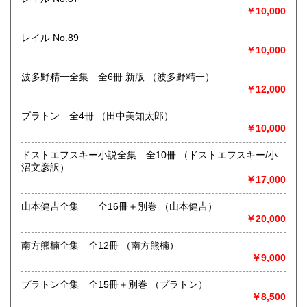
まずは、フリーダイヤル 0120-68-2332 までご連絡下さ
￥10,000
い。
レイル No.89
￥10,000
取り扱い分野
総記、哲学宗教、歴史、社会科学、自然科学、美術工芸、国
波多野精一全集 全6冊 新版 （波多野精一）
語国文、外国文学、古典籍、近代文献、趣味、外国書、サブ
￥12,000
カルチャー、古書一般（その他）
古本古書全般
プラトン 全4冊 （田中美知太郎）
￥10,000
ドストエフスキー小説全集 全10冊 （ドストエフスキー/小
沼文彦訳）
￥17,000
山本健吉全集 全16冊＋別巻 （山本健吉）
￥20,000
南方熊楠全集 全12冊 （南方熊楠）
￥9,000
プラトン全集 全15冊＋別巻 （プラトン）
￥8,500