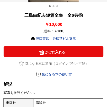
三島由紀夫短篇全集 全6巻揃
￥10,000
（送料：￥180）
澤口書店 巌松堂ビル支店
かごに入れる
気になる本に追加（ログインで利用可能）
気になる本の使い方
解説
写真を参照ください。
出版社
講談社