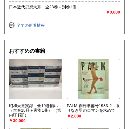
日本近代思想大系 全23巻＋別巻1冊
￥9,000
全ての新着情報
おすすめの書籍
昭和天皇実録 全19巻揃い
PALM 創刊準備号1983-2 限
（本巻18冊＋索引1冊）
（宮
りなき男のロマンを求めて
内庁 [著]）
￥2,000
￥30,000