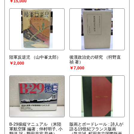
￥15,000
陸軍反逆児
（山中峯太郎）
後漢政治史の研究
（狩野直
禎 著）
￥2,000
￥7,000
B-29操縦マニュアル
（米陸
版画とボードレール : 詩人が
軍航空隊 編著 ; 仲村明子, 小
語る19世紀フランス版画
野洋 訳 ; 野田昌宏 監修）
（気谷誠, 町田市立国際版画