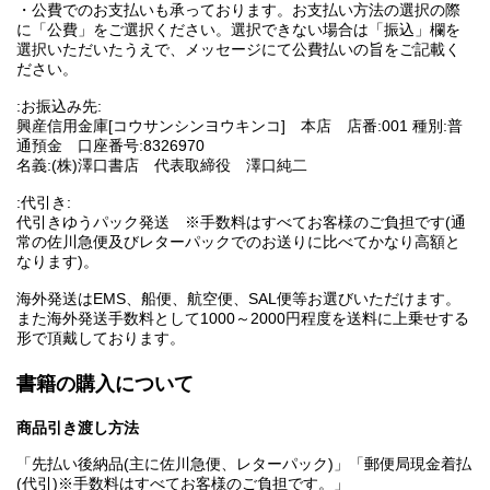
・公費でのお支払いも承っております。お支払い方法の選択の際
に「公費」をご選択ください。選択できない場合は「振込」欄を
選択いただいたうえで、メッセージにて公費払いの旨をご記載く
ださい。
:お振込み先:
興産信用金庫[コウサンシンヨウキンコ] 本店 店番:001 種別:普
通預金 口座番号:8326970
名義:(株)澤口書店 代表取締役 澤口純二
:代引き:
代引きゆうパック発送 ※手数料はすべてお客様のご負担です(通
常の佐川急便及びレターパックでのお送りに比べてかなり高額と
なります)。
海外発送はEMS、船便、航空便、SAL便等お選びいただけます。
また海外発送手数料として1000～2000円程度を送料に上乗せする
形で頂戴しております。
書籍の購入について
商品引き渡し方法
「先払い後納品(主に佐川急便、レターパック)」「郵便局現金着払
(代引)※手数料はすべてお客様のご負担です。」