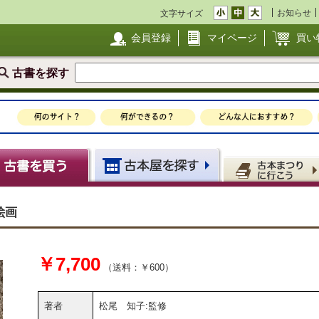
お知らせ
文字サイズ
会員登録
マイページ
買い
古書を探す
絵画
￥7,700
（送料：￥600）
著者
松尾 知子:監修