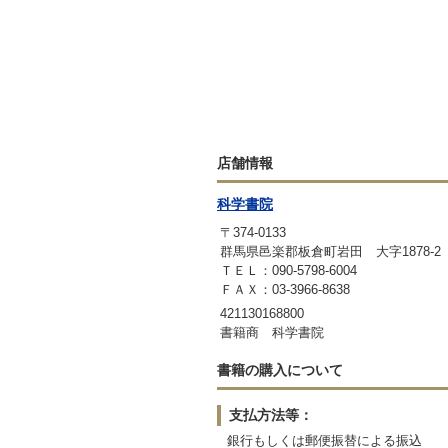
店舗情報
科学書院
〒374-0133
群馬県邑楽郡板倉町岩田 大字1878-
ＴＥＬ：090-5798-6004
ＦＡＸ：03-3966-8638
421130168800
書籍商 科学書院
書籍の購入について
支払方法等：
銀行もしくは郵便振替による振込