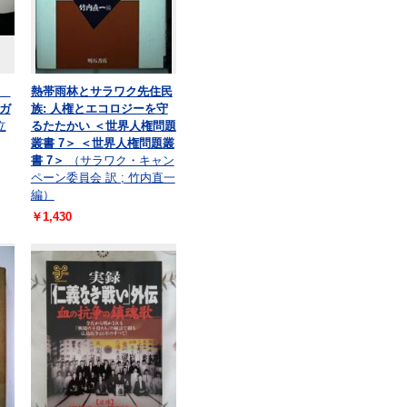
巻
熱帯雨林とサラワク先住民
ガ
族: 人権とエコロジーを守
立
るたたかい ＜世界人権問題
叢書 7＞ ＜世界人権問題叢
書 7＞
（サラワク・キャン
ペーン委員会 訳 ; 竹内直一
編）
￥1,430