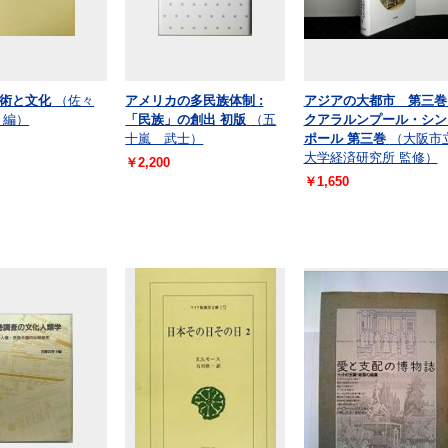
術と文化
（佐々
アメリカの多民族体制 :
アジアの大都市 第三
 編）
「民族」の創出 初版
（五
クアラルンプール・シン
十嵐 武士）
ポール 第三巻
（大阪市
大学経済研究所 監修）
￥2,200
￥1,650