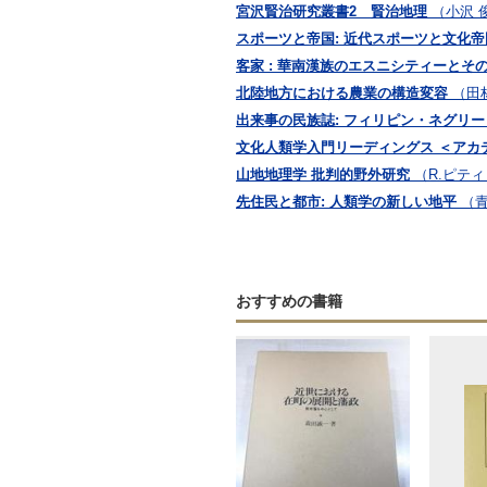
宮沢賢治研究叢書2 賢治地理
（小沢 
スポーツと帝国: 近代スポーツと文化
客家 : 華南漢族のエスニシティーとそ
北陸地方における農業の構造変容
（田
出来事の民族誌: フィリピン・ネグリ
文化人類学入門リーディングス ＜アカ
山地地理学 批判的野外研究
（R.ピティ
先住民と都市: 人類学の新しい地平
（青
おすすめの書籍