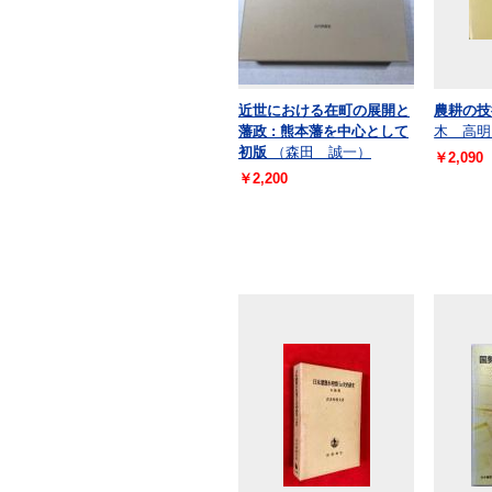
近世における在町の展開と
農耕の技
藩政 : 熊本藩を中心として
木 高明
初版
（森田 誠一）
￥2,090
￥2,200