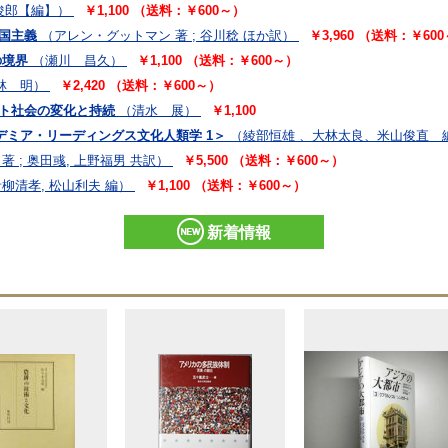
俊郎【編】）
￥1,100 （送料：￥600～）
帝国主義
（アレン・グットマン 著 ; 谷川稔 ほか訳）
￥3,960 （送料：￥60
の境界
（瀬川 昌久）
￥1,100 （送料：￥600～）
林 明）
￥2,420 （送料：￥600～）
ート社会の変化と持続
（清水 展）
￥1,100
デミア・リーディングス文化人類学 1＞
（綾部恒雄 、大林太良、米山俊直 
 著 ; 奥田彧, 上野福男 共訳）
￥5,500 （送料：￥600～）
柳清孝, 松山利夫 編）
￥1,100 （送料：￥600～）
新着情報