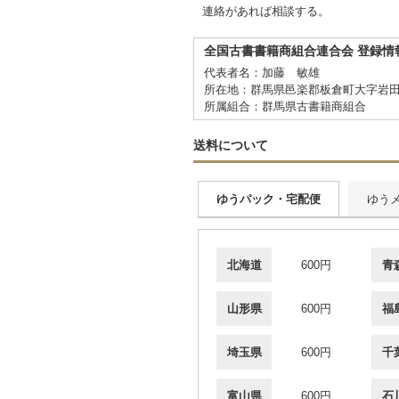
連絡があれば相談する。
全国古書書籍商組合連合会 登録情
代表者名：加藤 敏雄
所在地：群馬県邑楽郡板倉町大字岩田18
所属組合：群馬県古書籍商組合
送料について
ゆうパック・宅配便
ゆう
北海道
600円
青
山形県
600円
福
埼玉県
600円
千
富山県
600円
石