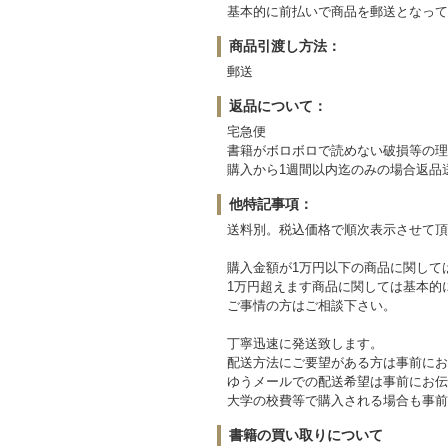
基本的に前払いで商品を郵送となって
商品引渡し方法：
郵送
返品について：
宅急便
書籍がボロボロで読めない破損等の理
購入から1週間以内迄のみの場合返品
他特記事項：
送料別。税込価格で順次表示させて頂
購入金額が1万円以下の商品に関して
1万円超えます商品に関しては基本的
ご事情の方はご相談下さい。
丁寧迅速に発送致します。
配送方法にご要望がある方は事前にお
ゆうメールでの配送希望は事前にお伝
大学の校費等で購入される場合も事前
書籍の買い取りについて