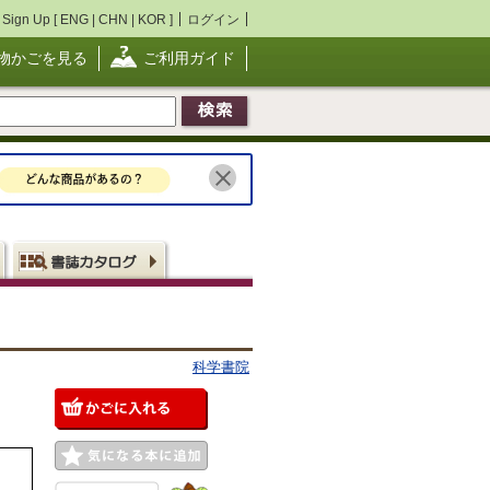
Sign Up [
ENG
|
CHN
|
KOR
]
ログイン
物かごを見る
ご利用ガイド
科学書院