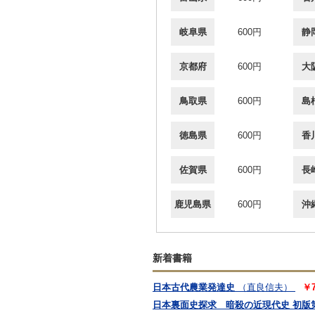
岐阜県
600円
静
京都府
600円
大
鳥取県
600円
島
徳島県
600円
香
佐賀県
600円
長
鹿児島県
600円
沖
新着書籍
日本古代農業発達史
（直良信夫）
￥
日本裏面史探求 暗殺の近現代史 初版