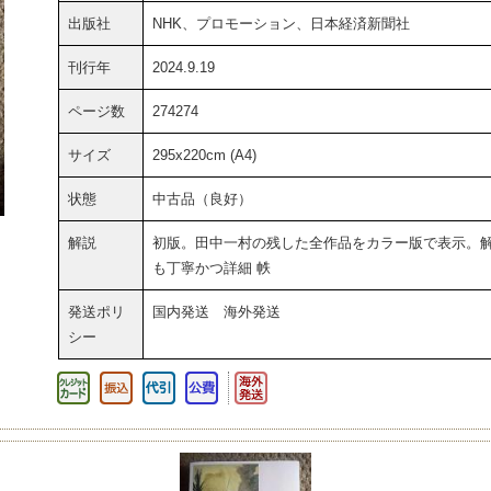
出版社
NHK、プロモーション、日本経済新聞社
刊行年
2024.9.19
ページ数
274274
サイズ
295x220cm (A4)
状態
中古品（良好）
解説
初版。田中一村の残した全作品をカラー版で表示。
も丁寧かつ詳細 帙
発送ポリ
国内発送 海外発送
シー