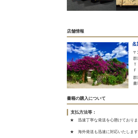
店舗情報
名
〒3
群
Ｔ
Ｆ
群
書
書籍の購入について
支払方法等：
★ 迅速丁寧な発送を心懸けておりま
★ 海外発送も迅速に対応いたします