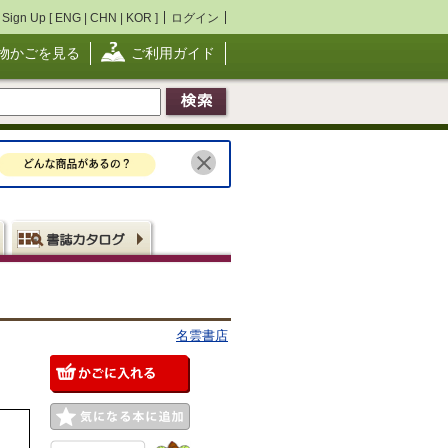
Sign Up [
ENG
|
CHN
|
KOR
]
ログイン
物かごを見る
ご利用ガイド
名雲書店