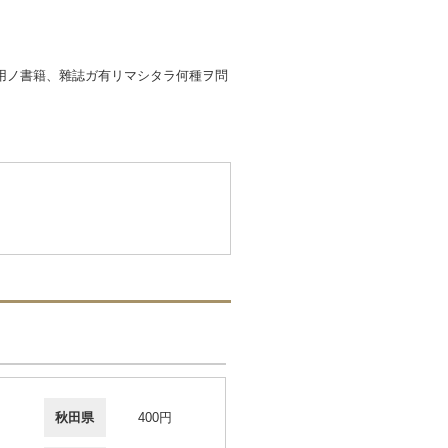
用ノ書籍、雜誌ガ有リマシタラ何種ヲ問
秋田県
400円