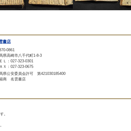
雲書店
70-0861
馬県高崎市八千代町1-8-3
ＥＬ：027-323-0301
ＡＸ：027-323-0675
馬県公安委員会許可 第421030185400
籍商 名雲書店
す。
。