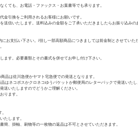
なくても、お電話・ファックス・お葉書等でも承ります。
代金引換をご利用されるお客様にお願いです。
を送信いたします。送料込みの金額をご了承いただきましたらお振り込みの
内にお支払い下さい。/但し一部高額商品につきましては前金制とさせていた
。
します。必要書類とその書式を併せてお申し付け下さい。
上の商品は佐川急便かヤマト宅急便での発送となります。
満の商品はネコポスかクロネコゆうパケットか郵便局のレターパックで発送いた
発送いたしますのでどうかご理解ください。
おります。
す。
いたします。
書簡、掛軸、刷物等の一枚物の返品は不可とさせていただきます。