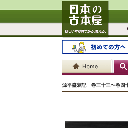
源平盛衰記 巻三十三〜巻四