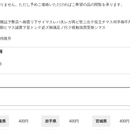
りません。ただし予めご連絡いただければご希望の品の閲覧を承ります。
雜誌ヲ弊店ヘ御賣リ下サイマスレバ夫レガ再ビ世ニ出テ役立チマス何卒御不
願ヒマス誠實ヲ旨トシテ必ズ御滿足ノ行ク樣勉強買受致シマス
伺致升
報
-3
森県
400円
岩手県
400円
宮城県
400円