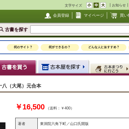
お知らせ
文字サイズ
会員登録
マイページ
買い
古書を探す
十八（大尾）元合本
￥16,500
（送料：￥400）
著者
東洞院六角下町／山口氏開版