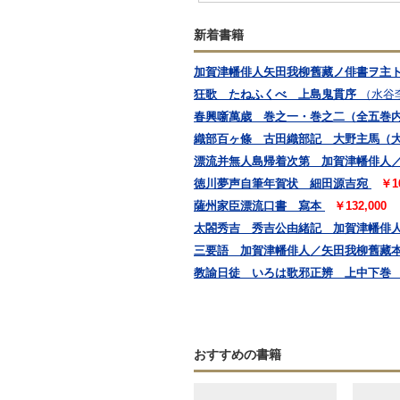
新着書籍
加賀津幡俳人矢田我柳舊藏ノ俳書ヲ主ト
狂歌 たねふくべ 上島鬼貫序
（水谷
春興噺萬歳 巻之一・巻之二（全五巻
織部百ヶ條 古田織部記 大野主馬（
漂流并無人島帰着次第 加賀津幡俳人
徳川夢声自筆年賀状 細田源吉宛
￥1
薩州家臣漂流口書 寫本
￥132,000
太閤秀吉 秀吉公由緒記 加賀津幡俳
三要語 加賀津幡俳人／矢田我柳舊藏
教諭日徒 いろは歌邪正辨 上中下巻
おすすめの書籍