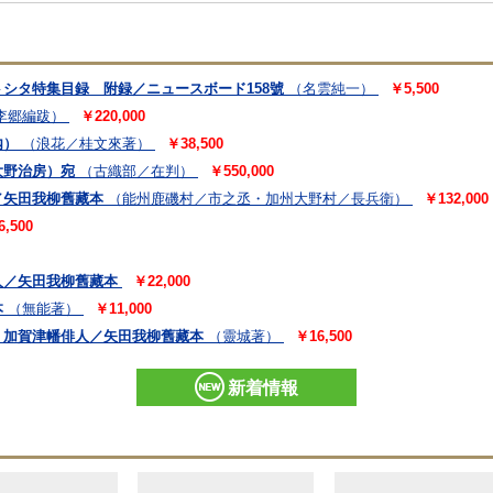
シタ特集目録 附録／ニュースボード158號
（名雲純一）
￥5,500
李郷編跋）
￥220,000
内）
（浪花／桂文來著）
￥38,500
大野治房）宛
（古織部／在判）
￥550,000
／矢田我柳舊藏本
（能州鹿磯村／市之丞・加州大野村／長兵衛）
￥132,000
6,500
人／矢田我柳舊藏本
￥22,000
本
（無能著）
￥11,000
 加賀津幡俳人／矢田我柳舊藏本
（靈城著）
￥16,500
新着情報