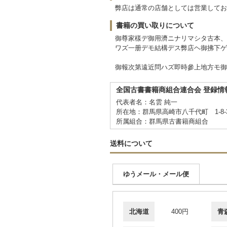
弊店は通常の店舗としては営業してお
書籍の買い取りについて
御尊家樣デ御用濟ニナリマシタ古本、
ワズ一册デモ結構デス弊店ヘ御拂下ゲ
御報次第遠近問ハズ即時參上地方モ御
全国古書書籍商組合連合会 登録情
代表者名：名雲 純一
所在地：群馬県高崎市八千代町 1-8
所属組合：群馬県古書籍商組合
送料について
ゆうメール・メール便
北海道
400円
青