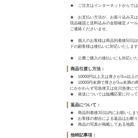
★ ご注文はインターネットからでは
★ お支払い方法が、お振り込み又は
現品確認と送料込みの金額確定メール
ご連絡くださいませ。
★ 個人のお客様は商品到着後5日以
ドの顧客様は後払いに対応いたします
★ 公費ご購入の後払いにも対応いた
商品引渡し方法：
★ 10000円以上又は厚さが3㎝以
★ 10000円未満で厚さが3㎝未
にかかわらず宅急便又は佐川急便にて
★ 発送については臨機応変に行って
返品について：
★ 商品到着後3日以内にお願いしま
★ お客様の都合による返品はお断り
★ 商品の写真が掲載してある地図、
他特記事項：