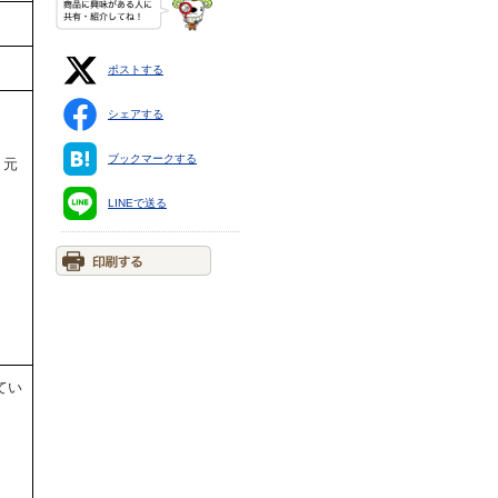
ポストする
シェアする
ブックマークする
）元
LINEで送る
てい
。