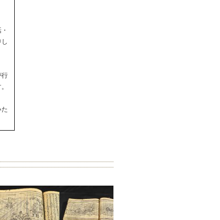
話・
申し
が行
す。
いた