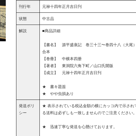
刊行年
元禄十四年正月吉日刋
状態
中古品
解説
■商品詳細
【書名】 源平盛衰記 巻三十三〜巻四十八（大尾
合本
【巻冊】 中横本四册
【著者】 東洞院六角下町／山口氏開版
【成立】 元禄十四年正月吉日刋
★ 書キ題簽
★ やや虫損あり
発送ポリ
★ 表示されている税込金額の横にカッコ内で示され
シー
る送料は必ずしも一致しませんのでご注意ください
★ 迅速丁寧な発送を心懸けております。