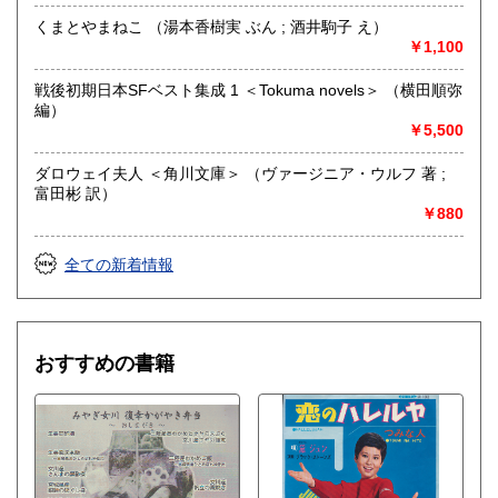
くまとやまねこ （湯本香樹実 ぶん ; 酒井駒子 え）
取り扱い分野
￥1,100
哲学宗教、歴史、社会科学、美術工芸、外国文学、趣味、サ
ブカルチャー、古書一般（その他）
戦後初期日本SFベスト集成 1 ＜Tokuma novels＞ （横田順弥
編）
￥5,500
ダロウェイ夫人 ＜角川文庫＞ （ヴァージニア・ウルフ 著 ;
富田彬 訳）
￥880
全ての新着情報
おすすめの書籍