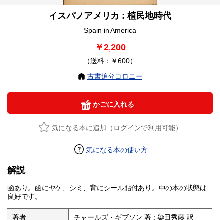
イスパノアメリカ : 植民地時代
Spain in America
￥2,200
（送料：￥600）
古書追分コロニー
かごに入れる
気になる本に追加（ログインで利用可能）
気になる本の使い方
解説
函あり。函にヤケ、シミ、背にシール貼付あり。中の本の状態は
良好です。
著者
チャールズ・ギブソン 著 ; 染田秀藤 訳