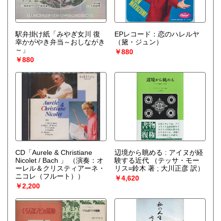
駅弁掛け紙「みやぎ女川 復
EPレコード：恋のハレルヤ
幸かがやき弁当～おしながき
（黛・ジュン）
～」
￥880
￥880
CD「Aurele & Christiane
辺境から眺める : アイヌが経
Nicolet / Bach 」
（演奏：オ
験する近代
（テッサ・モー
ーレル＆クリスティアーネ・
リス=鈴木 著 ; 大川正彦 訳）
ニコレ（フルート））
￥4,620
￥2,200