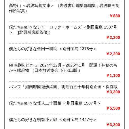
高野山 ＜岩波写眞文庫＞ （岩波書店編集部編集 ; 岩波映画制
作所写真）
追分コロニーは「豊かな暮らし」をテーマにした「村の古本
￥880
屋」です。人が精神的に豊かな生活を送るための 様々な遊び
的「衣・食・住、アート、音楽、旅、 趣味、健康、文芸、経
僕たちの好きなシャーロック・ホームズ ＜別冊宝島 1537号
済、社会、哲学、政治」 等の幅広いテーマを扱います。
＞ （[北原尚彦総監修]）
￥2,200
「日本の古本屋」で販売している古本は、隣りの「文化磁場
油や」で一部展示販売も春～秋にしています、堀辰雄、立原
道造、加藤周一などのゆかりの土地柄です。信州にお越しの
僕たちの好きな金田一耕助 ＜別冊宝島 1375号＞
場合はどうぞお立ち寄り下さい。
￥2,200
沿線名：しなの鉄道
NHK趣味どきっ! 2024年12月－2025年1月 開運！神秘のち
最寄駅：信濃追分駅
から縁起物 （日本放送協会, NHK出版 ）
営業時間：12:00〜17:00
￥1,100
定休日：火・水曜日(夏季:毎日営業、冬季:天気次第)
パンフ「湘南邸園遊歩絵図」明治百五十年特別企画・保存版
書籍の買取について
￥3,300
◇近隣であれば書籍の買取をしています。少数であれば店へ
僕たちの好きな怪人二十面相 ＜別冊宝島 1587号＞
の持ち込み、あるいは量が多い場合はまずは電話などで相談
￥5,500
をさせていただくこともあります。
僕たちの好きな明智小五郎 ＜別冊宝島 1447号＞
買取が出来る本とそうでない本があります、メール・電話等
￥3,300
で連絡頂ければと思います。