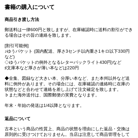
書籍の購入について
商品引き渡し方法
郵送料は一律600円と致しますが、在庫確認時に送料の割引ができ
る場合はその旨の連絡を致します。
[割引可能例]
♪ゆうパケット (国内配送、厚さ3センチ以内重さ1キロ以下330円
など)
◇ゆうパケットの例外となるレターパックライト430円)など
♯文庫本など厚さが薄い本などは220円
◆全集、図録など大きい本、分厚い本など、また本州以外など送
料に例外があります。その場合には、在庫確認の連絡時に在庫の
状態などと合わせて連絡を差し上げて注文確定を致します。
♭また海外送付は、国際郵便の実費となります。
年末・年始の発送は1/4以降となります。
返品について
古本という商品の性質上、商品の状態を理由にした返品・交換は
原則的に受けつけておりません。当店は注意して商品管理をして