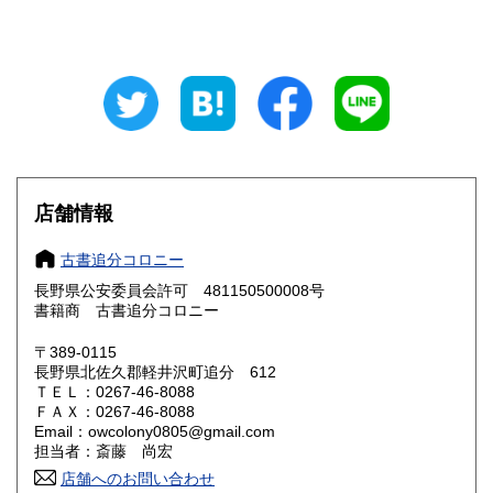
山梨県
長野県
600円
600円
岐阜県
静岡県
600円
600円
愛知県
三重県
600円
600円
滋賀県
京都府
600円
600円
大阪府
兵庫県
600円
600円
店舗情報
奈良県
和歌山県
600円
600円
古書追分コロニー
長野県公安委員会許可 481150500008号
鳥取県
島根県
600円
600円
書籍商 古書追分コロニー
岡山県
広島県
600円
600円
〒389-0115
長野県北佐久郡軽井沢町追分 612
ＴＥＬ：0267-46-8088
山口県
徳島県
600円
600円
ＦＡＸ：0267-46-8088
Email：owcolony0805@gmail.com
香川県
愛媛県
600円
600円
担当者：斎藤 尚宏
店舗へのお問い合わせ
高知県
福岡県
600円
600円