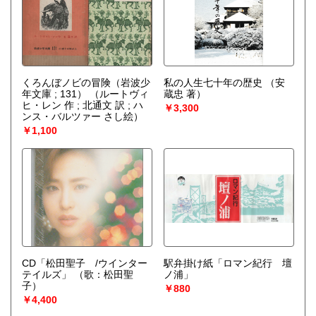
くろんぼノビの冒険（岩波少
私の人生七十年の歴史
（安
年文庫 ; 131）
（ルートヴィ
蔵忠 著）
ヒ・レン 作 ; 北通文 訳 ; ハ
￥3,300
ンス・バルツァー さし絵）
￥1,100
CD「松田聖子 /ウインター
駅弁掛け紙「ロマン紀行 壇
テイルズ」
（歌：松田聖
ノ浦」
子）
￥880
￥4,400