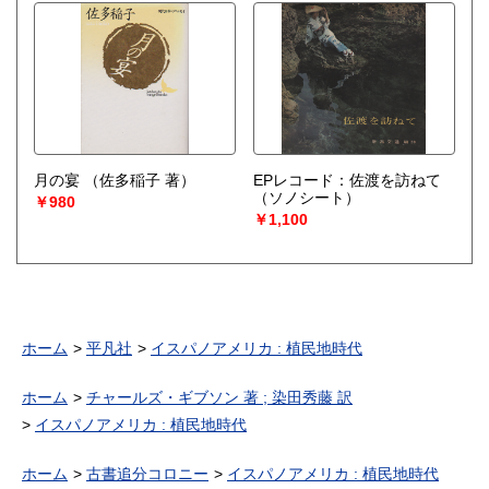
月の宴
（佐多稲子 著）
EPレコード：佐渡を訪ねて
（ソノシート）
￥980
￥1,100
ホーム
平凡社
イスパノアメリカ : 植民地時代
ホーム
チャールズ・ギブソン 著 ; 染田秀藤 訳
イスパノアメリカ : 植民地時代
ホーム
古書追分コロニー
イスパノアメリカ : 植民地時代