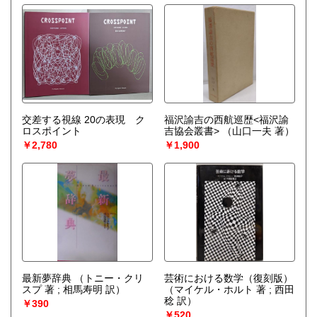
交差する視線 20の表現 ク
福沢諭吉の西航巡歴<福沢諭
ロスポイント
吉協会叢書>
（山口一夫 著）
￥2,780
￥1,900
最新夢辞典
（トニー・クリ
芸術における数学（復刻版）
スプ 著 ; 相馬寿明 訳）
（マイケル・ホルト 著 ; 西田
稔 訳）
￥390
￥520