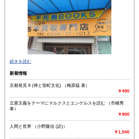
山口県
徳島県
300円
300円
香川県
愛媛県
300円
300円
高知県
福岡県
300円
300円
佐賀県
長崎県
300円
300円
不死鳥BOOKSでは、書籍だけでなくCD、DVD、レコード、
熊本県
大分県
300円
300円
続きを読む
ゲーム、おもちゃ、骨董品まであらゆるものの買い取りがで
きます。店主が、日本全国買取にお伺いいたします。お気軽
宮崎県
鹿児島県
新着情報
300円
300円
にお問い合わせください。出張費は、無料です。
京都発見 8 (禅と室町文化) （梅原猛 著）
沖縄県
300円
沿線名：伯備線・桃太郎線(吉備線)
￥490
最寄駅：総社駅
営業時間：9時から17時
立憲主義をテーマにマルクスとエンゲルスを読む （市橋秀
定休日：年中無休
泰）
￥900
書籍の買取について
不死鳥BOOKSでは、書籍だけでなくCD、DVD、レコード、
人間と世界 （小野隆信 (訳)）
ゲーム、おもちゃ、骨董品まであらゆるものの買い取りがで
￥1,540
きます。店主が、日本全国買取にお伺いいたします。お気軽