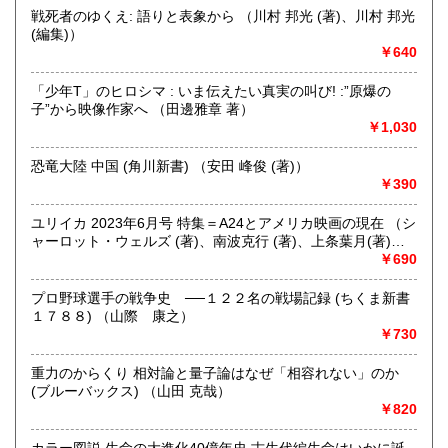
にお問い合わせください。出張費は、無料です。
戦死者のゆくえ: 語りと表象から （川村 邦光 (著)、川村 邦光
(編集)）
￥640
取り扱い分野
哲学宗教、歴史、社会科学、自然科学、美術工芸、趣味、外
「少年T」のヒロシマ : いま伝えたい真実の叫び! :”原爆の
国書、サブカルチャー、古書一般（その他）
子”から映像作家へ （田邊雅章 著）
オールジャンル
￥1,030
恐竜大陸 中国 (角川新書) （安田 峰俊 (著)）
￥390
ユリイカ 2023年6月号 特集＝A24とアメリカ映画の現在 （シ
ャーロット・ウェルズ (著)、南波克行 (著)、上条葉月(著)、
五所純子 (著)）
￥690
プロ野球選手の戦争史 ──１２２名の戦場記録 (ちくま新書
１７８８) （山際 康之）
￥730
重力のからくり 相対論と量子論はなぜ「相容れない」のか
(ブルーバックス) （山田 克哉）
￥820
カラー図説 生命の大進化40億年史 古生代編生命はいかに誕