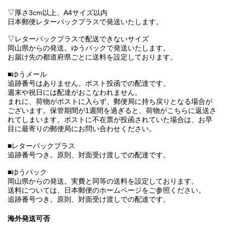
▽厚さ3cm以上、A4サイズ以内
日本郵便レターパックプラスで発送いたします。
▽レターパックプラスで配送できないサイズ
岡山県からの発送。ゆうパックで発送いたします。
お届け先の都道府県ごとに送料を設定しております。
■ゆうメール
追跡番号はありません。ポスト投函での配達です。
週末や祝日には配達がおこなわれません。
まれに、荷物がポストに入らず、郵便局に持ち戻りとなる場合が
ございます。保管期間が1週間を過ぎると、荷物がこちらに返送さ
れてしまいます。ポストに不在票が投函されていた場合は、お早
目に最寄りの郵便局にお問い合わせください。
■レターパックプラス
追跡番号つき。原則、対面受け渡しでの配達です。
■ゆうパック
岡山県からの発送。実費と同等の送料を設定しております。
送料については、日本郵便のホームページをご参照ください。
追跡番号つき。原則、対面受け渡しでの配達です。
海外発送可否