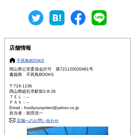
新潟県
富山県
300円
300円
石川県
福井県
300円
300円
山梨県
長野県
300円
300円
店舗情報
岐阜県
静岡県
300円
300円
不死鳥BOOKS
愛知県
三重県
300円
300円
岡山県公安委員会許可 第721120020481号
書籍商 不死鳥BOOKS
滋賀県
京都府
300円
300円
〒719-1136
大阪府
兵庫県
300円
300円
岡山県総社市駅前2-8-26
ＴＥＬ：--
奈良県
和歌山県
ＦＡＸ：--
300円
300円
Email：husityousyoten@yahoo.co.jp
担当者：前田浩一
鳥取県
島根県
300円
300円
店舗へのお問い合わせ
岡山県
広島県
300円
300円