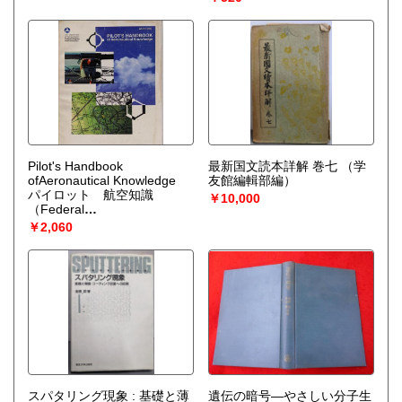
Pilot's Handbook
最新国文読本詳解 巻七
（学
ofAeronautical Knowledge
友館編輯部編）
パイロット 航空知識
￥10,000
（Federal
AviationAdministration
￥2,060
(FAA)）
スパタリング現象 : 基礎と薄
遺伝の暗号―やさしい分子生