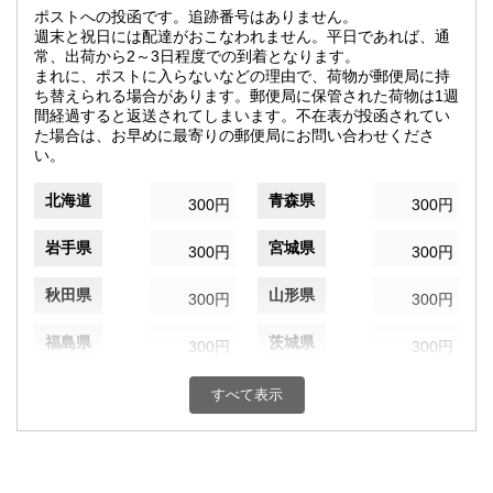
ポストへの投函です。追跡番号はありません。
週末と祝日には配達がおこなわれません。平日であれば、通
常、出荷から2～3日程度での到着となります。
まれに、ポストに入らないなどの理由で、荷物が郵便局に持
ち替えられる場合があります。郵便局に保管された荷物は1週
間経過すると返送されてしまいます。不在表が投函されてい
た場合は、お早めに最寄りの郵便局にお問い合わせくださ
い。
北海道
青森県
300円
300円
岩手県
宮城県
300円
300円
秋田県
山形県
300円
300円
福島県
茨城県
300円
300円
栃木県
群馬県
300円
300円
すべて表示
埼玉県
千葉県
300円
300円
東京都
神奈川県
300円
300円