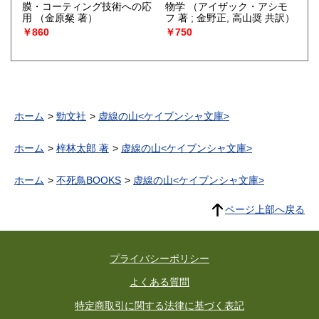
膜・コーティング技術への応
物学
（アイザック・アシモ
用
（金原粲 著）
フ 著 ; 金野正, 高山奨 共訳）
￥860
￥750
ホーム
勁文社
虚線の山<ケイブンシャ文庫>
ホーム
梓林太郎 著
虚線の山<ケイブンシャ文庫>
ホーム
不死鳥BOOKS
虚線の山<ケイブンシャ文庫>
ページ上部へ戻る
プライバシーポリシー
よくある質問
特定商取引に関する法律に基づく表記