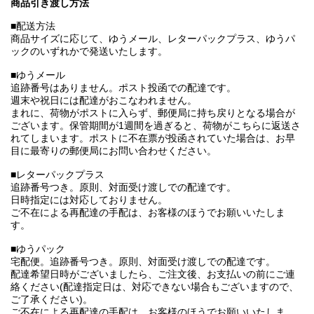
商品引き渡し方法
■配送方法
商品サイズに応じて、ゆうメール、レターパックプラス、ゆうパ
ックのいずれかで発送いたします。
■ゆうメール
追跡番号はありません。ポスト投函での配達です。
週末や祝日には配達がおこなわれません。
まれに、荷物がポストに入らず、郵便局に持ち戻りとなる場合が
ございます。保管期間が1週間を過ぎると、荷物がこちらに返送さ
れてしまいます。ポストに不在票が投函されていた場合は、お早
目に最寄りの郵便局にお問い合わせください。
■レターパックプラス
追跡番号つき。原則、対面受け渡しでの配達です。
日時指定には対応しておりません。
ご不在による再配達の手配は、お客様のほうでお願いいたしま
す。
■ゆうパック
宅配便。追跡番号つき。原則、対面受け渡しでの配達です。
配達希望日時がございましたら、ご注文後、お支払いの前にご連
絡ください(配達指定日は、対応できない場合もございますので、
ご了承ください)。
ご不在による再配達の手配は、お客様のほうでお願いいたしま