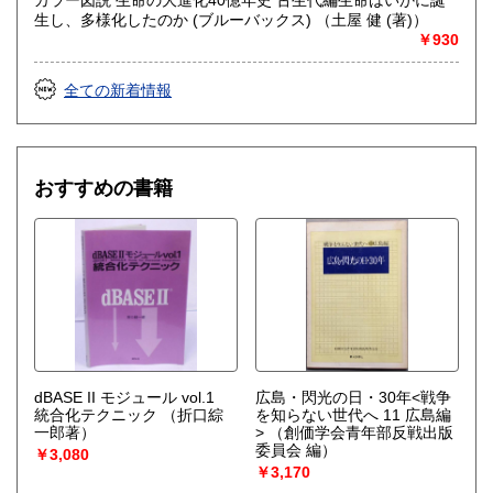
生し、多様化したのか (ブルーバックス) （土屋 健 (著)）
￥930
全ての新着情報
おすすめの書籍
dBASE II モジュール vol.1
広島・閃光の日・30年<戦争
統合化テクニック
（折口綜
を知らない世代へ 11 広島編
一郎著）
>
（創価学会青年部反戦出版
委員会 編）
￥3,080
￥3,170