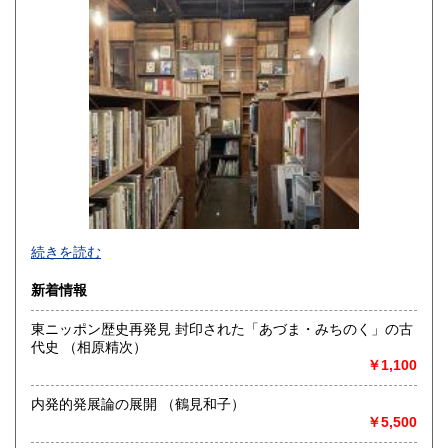
佐賀県
長崎県
310円
310円
熊本県
大分県
310円
310円
宮崎県
鹿児島県
310円
310円
沖縄県
310円
2007年開店、2023年に沖縄県那覇市から長野県諏訪市へ移転
続きを読む
いたしました。
古書のほか、新刊書の販売も行っております。
新着情報
倉庫と店舗に分けて書籍を保管しておりますので、店舗にて
東ニッポン歴史再発見 封印された「あづま・みちのく」の古
特定の書籍をご覧になりたい場合は、２日前までにご連絡下
代史 （相原精次）
さいませ。
￥1,100
沿線名：JR中央本線
最寄駅：JR上諏訪駅
内発的発展論の展開 （鶴見和子）
営業時間：10:00-18:00
￥5,500
定休日：火・水(定休日はお電話での対応をしていません)