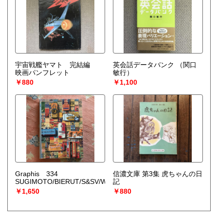
宇宙戦艦ヤマト 完結編
英会話データバンク
（関口
映画パンフレット
敏行）
￥880
￥1,100
Graphis 334
信濃文庫 第3集 虎ちゃんの日
SUGIMOTO/BIERUT/S&SV/WATANABE/PIANO/MCLEAN/ODERMA
記
￥1,650
￥880