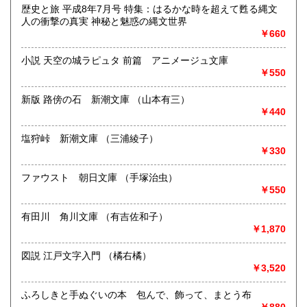
歴史と旅 平成8年7月号 特集：はるかな時を超えて甦る縄文
書籍の買取について
人の衝撃の真実 神秘と魅惑の縄文世界
￥660
美術・工芸書そのほかの買い取りを行っております。
店頭への持ち込み、郵送買取(送料着払い)など、買取が出来
小説 天空の城ラピュタ 前篇 アニメージュ文庫
ない書籍もございますので、まずはご相談下さい。
￥550
取り扱い分野
新版 路傍の石 新潮文庫 （山本有三）
￥440
美術工芸、趣味、外国書、サブカルチャー、古書一般（その
他）
塩狩峠 新潮文庫 （三浦綾子）
￥330
ファウスト 朝日文庫 （手塚治虫）
￥550
有田川 角川文庫 （有吉佐和子）
￥1,870
図説 江戸文字入門 （橘右橘）
￥3,520
ふろしきと手ぬぐいの本 包んで、飾って、まとう布