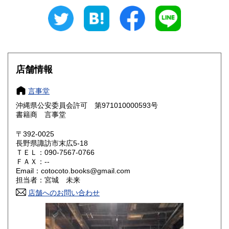
岐阜県
静岡県
310円
310円
愛知県
三重県
310円
310円
滋賀県
京都府
310円
310円
店舗情報
大阪府
兵庫県
310円
310円
言事堂
奈良県
和歌山県
沖縄県公安委員会許可 第971010000593号
310円
310円
書籍商 言事堂
鳥取県
島根県
310円
310円
〒392-0025
長野県諏訪市末広5-18
岡山県
広島県
310円
310円
ＴＥＬ：090-7567-0766
ＦＡＸ：--
Email：cotocoto.books@gmail.com
山口県
徳島県
310円
310円
担当者：宮城 未来
香川県
店舗へのお問い合わせ
愛媛県
310円
310円
高知県
福岡県
310円
310円