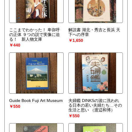
ここまでわかった！ 卑弥呼
解説書 湖北・秀吉と長浜 天
の正体 ９つの説で実像に迫
下への序章
る！ 新人物文庫
￥1,650
￥440
Guide Book Fuji Art Museum
夫婦鑑 DINKSの波に洗われ
る日本の若い夫婦たち…その
￥550
生活と思い
（渡辺和博）
￥550