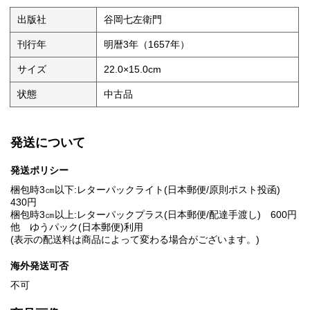
出版社
谷岡七左衛門
刊行年
明暦3年（1657年）
サイズ
22.0×15.0cm
状態
中古品
発送について
発送ポリシー
梱包時3㎝以下:レターパックライト(日本郵便/原則ポスト投函)
430円
梱包時3㎝以上:レターパックプラス(日本郵便/配達手渡し) 600円
他 ゆうパック(日本郵便)利用
(表示の配送料は商品によって変わる場合がございます。)
海外発送可否
不可