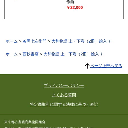
作曲
￥22,000
ホーム
谷岡七左衛門
大和物語 上・下巻（2冊）絵入り
ホーム
西秋書店
大和物語 上・下巻（2冊）絵入り
ページ上部へ戻る
プライバシーポリシー
よくある質問
特定商取引に関する法律に基づく表記
東京都古書籍商業協同組合