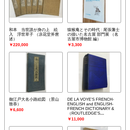
和本 当世誰が身の上 絵
猿猴庵とその時代 : 尾張藩士
入 浮世草子
（凉花堂斧麿
の描いた名古屋 部門展
（名
述）
古屋市博物館 編）
￥220,000
￥3,300
御江戸大名小路絵図
（景山
DE LA VOYE’S FRENCH-
致恭）
ENGLISH and ENGLISH-
FRENCH DICTIONARY &
￥6,600
（ROUTLEDGE’S
DICTIONARY）
￥11,000