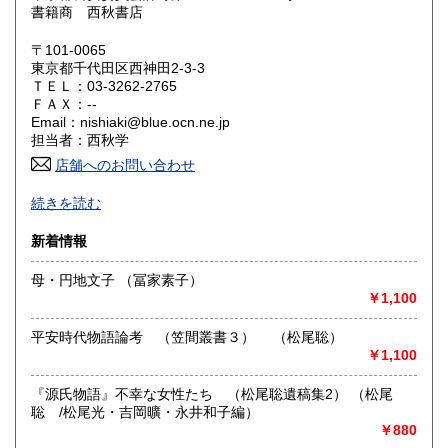
鳥取県
島根県
1,780円
1,780円
書籍商 西秋書店
岡山県
広島県
1,780円
1,780円
〒101-0065
東京都千代田区西神田2-3-3
ＴＥＬ：03-3262-2765
山口県
徳島県
1,780円
1,780円
ＦＡＸ：--
Email：nishiaki@blue.ocn.ne.jp
香川県
愛媛県
1,780円
1,780円
担当者：西秋学
店舗へのお問い合わせ
高知県
福岡県
1,780円
2,020円
◆店頭に無い場合がございますので、来店購入をご希望の場
続きを読む
合は事前にメールにてお問い合わせください。
佐賀県
長崎県
2,020円
2,020円
◆店舗販売もしておりますので品切の場合もございます。
新着情報
◆返信・在庫確認・発送等に時間がかかりますので、お急ぎ
熊本県
大分県
2,020円
2,020円
の方はご遠慮ください。
母・円地文子 （冨家素子）
◆お問い合わせはメールにてお願いいたします。電話でのご
￥1,100
連絡・お問い合わせには対応できない場合がございます。
宮崎県
鹿児島県
2,020円
2,020円
平安時代物語論考 （笠間叢書３） （松尾聡）
沿線名：JR総武線/地下鉄:東京メトロ半蔵門線・東西線 都
沖縄県
2,160円
￥1,100
営三田線・新宿線
最寄駅：水道橋駅/神保町駅/九段下駅 徒歩約5分
営業時間：10:00-18:00
『源氏物語』不幸な女性たち （松尾聡遺稿集2） （松尾
定休日：日曜・祝日
聡 /松尾光・吉岡曠・永井和子編）
￥880