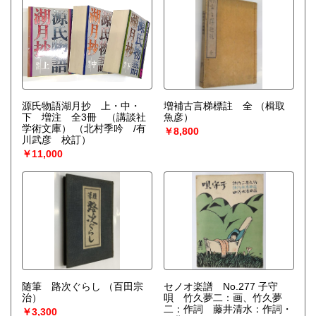
源氏物語湖月抄 上・中・
増補古言梯標註 全
（楫取
下 増注 全3冊 （講談社
魚彦）
学術文庫）
（北村季吟 /有
￥8,800
川武彦 校訂）
￥11,000
随筆 路次ぐらし
（百田宗
セノオ楽譜 No.277 子守
治）
唄 竹久夢二：画、竹久夢
二：作詞 藤井清水：作詞・
￥3,300