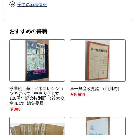
全ての新着情報
おすすめの書籍
浮世絵百華 : 平木コレクショ
単一無産政党論
（山川均）
ンのすべて : 中央大学創立
￥5,500
125周年記念特別展
（鈴木俊
幸 [ほか] 編集委員）
￥880