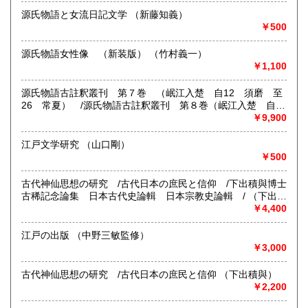
書籍の買取について
源氏物語と女流日記文学 （新藤知義）
-
￥500
取り扱い分野
源氏物語女性像 （新装版） （竹村義一）
￥1,100
国語国文
源氏物語古註釈叢刊 第７巻 （岷江入楚 自12 須磨 至
26 常夏） /源氏物語古註釈叢刊 第８巻（岷江入楚 自
27 篝火 至42 雲隠） （中野幸一編 /中院通勝）
￥9,900
江戸文学研究 （山口剛）
￥500
古代神仙思想の研究 /古代日本の庶民と信仰 /下出積與博士
古稀記念論集 日本古代史論輯 日本宗教史論輯 / （下出積
與 著・編）
￥4,400
江戸の出版 （中野三敏監修）
￥3,000
古代神仙思想の研究 /古代日本の庶民と信仰 （下出積與）
￥2,200