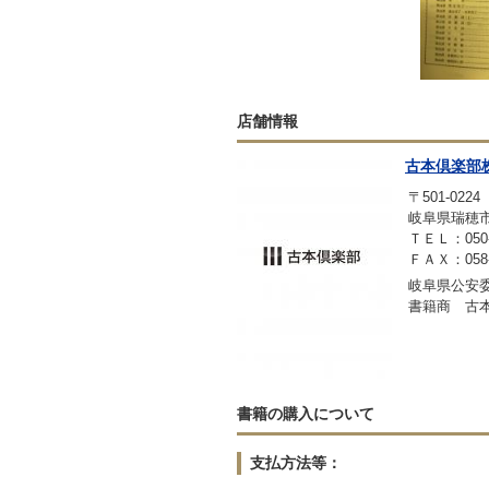
店舗情報
古本倶楽部
〒501-0224
岐阜県瑞穂市稲里
ＴＥＬ：050-3
ＦＡＸ：058-2
岐阜県公安委員
書籍商 古
書籍の購入について
支払方法等：