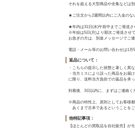
それを超える大型商品や全集などは別
★ご注文から2週間以内にご入金のな
★年内は31日(水)午前中までご発送
※年始は5日(月)より順次ご発送させ
お急ぎの方は、別途メッセージでご連
電話・メール等のお問い合わせは1月5
返品について：
・こちらの提示した状態と著しく異な
・当方ミスにより誤った商品をお届け
に限り、送料当方負担での返品を承っ
到着後、3日以内に、まずはご連絡く
※商品の特性上、原則としてお客様都
あくまで古本であるということをご
他特記事項：
【ほとんどの買取品を自社販売】がモ