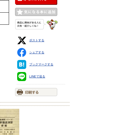
ポストする
シェアする
ブックマークする
LINEで送る