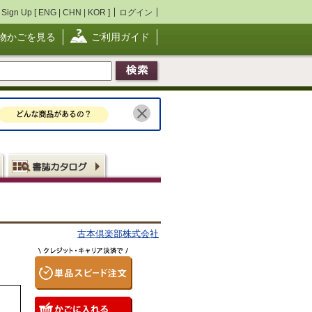
Sign Up [
ENG
|
CHN
|
KOR
]
ログイン
物かごを見る
ご利用ガイド
古本倶楽部株式会社