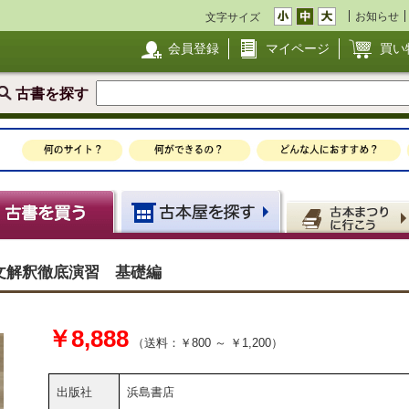
お知らせ
文字サイズ
会員登録
マイページ
買い
古書を探す
文解釈徹底演習 基礎編
￥8,888
（送料：￥800 ～ ￥1,200）
出版社
浜島書店