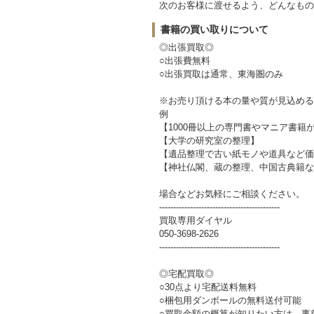
次のお客様に渡せるよう、どんなもの
書籍の買い取りについて
◎出張買取◎
○出張費無料
○出張買取は通常、東海圏のみ
※お売り頂ける本の量や質が見込める
例
【1000冊以上の専門書やマニア書籍
【大学の研究室の整理】
【遺品整理で古い紙モノや道具など価
【神社仏閣、蔵の整理、中国古典籍な
場合などお気軽にご相談ください。
-------------------------------------------
買取専用ダイヤル
050-3698-2626
-------------------------------------------
◎宅配買取◎
○30点より宅配送料無料
○梱包用ダンボールの無料送付可能
○買取金額の概算が知りたい方は、事