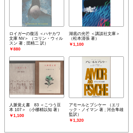
ロイガーの復活 ＜ハヤカワ
湖底の光芒 ＜講談社文庫＞
文庫 NV＞
（コリン・ウィル
（松本清張 著）
スン 著 ; 団精二 訳）
￥1,100
￥880
人脈覚え書 83 ＜こつう豆
アモールとプシケー
（エリ
本 107＞
（小梛精以知 著）
ック・ノイマン 著 ; 河合隼雄
監訳）
￥1,100
￥1,320