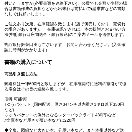
付いたしますが(必要書類を連絡下さい)、公費でも金額が少額の場
合は書類作成の負担などから出来れば前払いで(請求書などの書類
なしで)お願いします。
ご注文あり次第、在庫確認を致します(店で併売しており、売切れ
の場合があります)。 在庫確認できれば、本の状態とお支払い方
法(郵貯銀行口座間送金・銀行振込)のご案内メールを送信します。
郵貯銀行振替口座もございます。お問い合わせください。(入金確
認に時間がかかります)
書籍の購入について
商品引き渡し方法
郵送料は一律600円と致しますが、在庫確認時に送料の割引ができ
る場合はその旨の連絡を致します。
[割引可能例]
♪ゆうパケット (国内配送、厚さ3センチ以内重さ1キロ以下330円
など)
◇ゆうパケットの例外となるレターパックライト430円)など
♯文庫本など厚さが薄い本などは220円
◆全集、図録など大きい本、分厚い本など、また本州以外など送