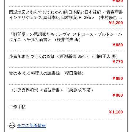
営業時間：12:00〜17:00
￥880
定休日：火・水曜日(夏季:毎日営業、冬季:天気次第)
図説地図とあらすじでわかる!続日本紀と日本後紀 ＜青春新書
書籍の買取について
インテリジェンス 続日本紀 日本後紀 PI-295＞ （中村修也 監
修）
￥2,200
◇近隣であれば書籍の買取をしています。少数であれば店へ
の持ち込み、あるいは量が多い場合はまずは電話などで相談
「戦間期」の思想家たち : レヴィ=ストロース・ブルトン・バ
をさせていただくこともあります。
タイユ ＜平凡社新書＞ （桜井哲夫 著）
￥880
買取が出来る本とそうでない本があります、メール・電話等
で連絡頂ければと思います。
小布施まちづくりの奇跡 ＜新潮新書 354＞ （川向正人 著）
￥770
取り扱い分野
哲学宗教、歴史、社会科学、美術工芸、外国文学、趣味、サ
食の本 ある料理人の読書録 （稲田俊輔）
ブカルチャー、古書一般（その他）
￥880
ロシア異界幻想 ＜岩波新書＞ （栗原成郎 著）
￥880
工作手帖
￥1,100
全ての新着情報