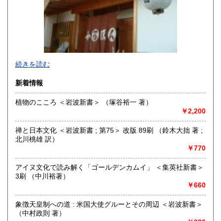
続きを読む
新着情報
植物のこころ ＜岩波新書＞ （塚谷裕一 著）
￥2,200
追分コロニーは「豊かな暮らし」をテーマにした「村の古本
屋」です。人が精神的に豊かな生活を送るための 様々な遊び
禅と日本文化 ＜岩波新書 ; 第75＞ 改版 89刷 （鈴木大拙 著 ;
的「衣・食・住、アート、音楽、旅、 趣味、健康、文芸、経
北川桃雄 訳）
済、社会、哲学、政治」 等の幅広いテーマを扱います。
￥770
「日本の古本屋」で販売している古本は、隣りの「文化磁場
油や」で一部展示販売も春～秋にしています、堀辰雄、立原
アイヌ文化で読み解く「ゴールデンカムイ」 ＜集英社新書＞
道造、加藤周一などのゆかりの土地柄です。信州にお越しの
3刷 （中川裕著）
場合はどうぞお立ち寄り下さい。
￥660
沿線名：しなの鉄道
象徴天皇制への道 : 米国大使グルーとその周辺 ＜岩波新書＞
最寄駅：信濃追分駅
（中村政則 著）