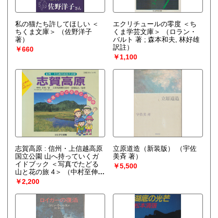
私の猫たち許してほしい ＜
エクリチュールの零度 ＜ち
ちくま文庫＞
（佐野洋子
くま学芸文庫＞
（ロラン・
著）
バルト 著 ; 森本和夫, 林好雄
訳註）
￥660
￥1,100
志賀高原 : 信州・上信越高原
立原道造（新装版）
（宇佐
国立公園 山へ持っていくガ
美斉 著）
イドブック ＜写真でたどる
￥5,500
山と花の旅 4＞
（中村至伸
著）
￥2,200