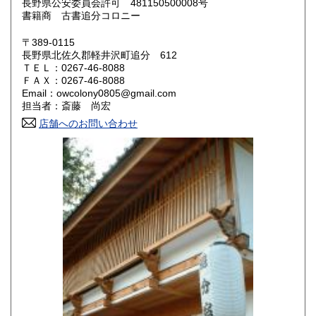
長野県公安委員会許可 481150500008号
鳥取県
島根県
600円
600円
書籍商 古書追分コロニー
岡山県
広島県
600円
600円
〒389-0115
長野県北佐久郡軽井沢町追分 612
ＴＥＬ：0267-46-8088
山口県
徳島県
600円
600円
ＦＡＸ：0267-46-8088
Email：owcolony0805@gmail.com
香川県
愛媛県
600円
600円
担当者：斎藤 尚宏
店舗へのお問い合わせ
高知県
福岡県
600円
600円
佐賀県
長崎県
600円
600円
熊本県
大分県
600円
600円
宮崎県
鹿児島県
600円
600円
沖縄県
600円