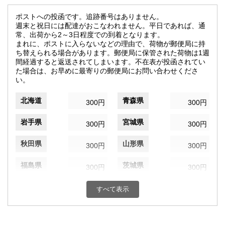
ポストへの投函です。追跡番号はありません。
週末と祝日には配達がおこなわれません。平日であれば、通
常、出荷から2～3日程度での到着となります。
まれに、ポストに入らないなどの理由で、荷物が郵便局に持
ち替えられる場合があります。郵便局に保管された荷物は1週
間経過すると返送されてしまいます。不在表が投函されてい
た場合は、お早めに最寄りの郵便局にお問い合わせくださ
い。
北海道
青森県
300円
300円
岩手県
宮城県
300円
300円
秋田県
山形県
300円
300円
福島県
茨城県
300円
300円
栃木県
群馬県
300円
300円
すべて表示
埼玉県
千葉県
300円
300円