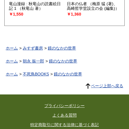
竜山漫録 : 秋竜山の読書絵日
日本の仏者
（梅原 猛 (著)、
記 1
（秋竜山 著）
高崎哲学堂設立の会 (編集)）
￥1,550
￥1,360
ホーム
みすず書房
鏡のなかの世界
ホーム
朝永 振一郎
鏡のなかの世界
ホーム
不死鳥BOOKS
鏡のなかの世界
ページ上部へ戻る
プライバシーポリシー
よくある質問
特定商取引に関する法律に基づく表記