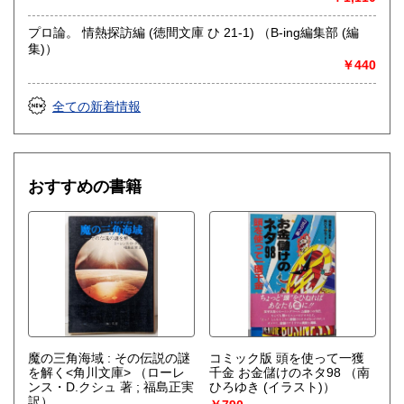
プロ論。 情熱探訪編 (徳間文庫 ひ 21-1) （B-ing編集部 (編
集)）
￥440
全ての新着情報
おすすめの書籍
魔の三角海域 : その伝説の謎
コミック版 頭を使って一獲
を解く<角川文庫>
（ローレ
千金 お金儲けのネタ98
（南
ンス・D.クシュ 著 ; 福島正実
ひろゆき (イラスト)）
訳）