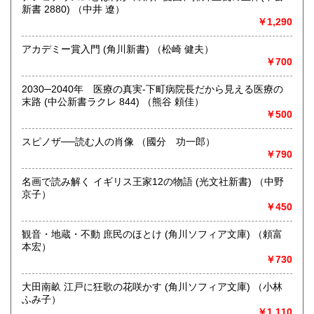
きます。店主が、日本全国買取にお伺いいたします。お気軽
新書 2880) （中井 遼）
にお問い合わせください。出張費は、無料です。
￥1,290
アカデミー賞入門 (角川新書) （松崎 健夫）
取り扱い分野
￥700
哲学宗教、歴史、社会科学、自然科学、美術工芸、趣味、外
国書、サブカルチャー、古書一般（その他）
2030─2040年 医療の真実-下町病院長だから見える医療の
オールジャンル
末路 (中公新書ラクレ 844) （熊谷 頼佳）
￥500
スピノザ──読む人の肖像 （國分 功一郎）
￥790
名画で読み解く イギリス王家12の物語 (光文社新書) （中野
京子）
￥450
観音・地蔵・不動 庶民のほとけ (角川ソフィア文庫) （頼富
本宏）
￥730
大田南畝 江戸に狂歌の花咲かす (角川ソフィア文庫) （小林
ふみ子）
￥1,110