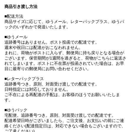
商品引き渡し方法
■配送方法
商品サイズに応じて、ゆうメール、レターパックプラス、ゆうパ
ックのいずれかで発送いたします。
■ゆうメール
追跡番号はありません。ポスト投函での配達です。
週末や祝日には配達がおこなわれません。
まれに、荷物がポストに入らず、郵便局に持ち戻りとなる場合が
ございます。保管期間が1週間を過ぎると、荷物がこちらに返送さ
れてしまいます。ポストに不在票が投函されていた場合は、お早
目に最寄りの郵便局にお問い合わせください。
■レターパックプラス
追跡番号つき。原則、対面受け渡しでの配達です。
日時指定には対応しておりません。
ご不在による再配達の手配は、お客様のほうでお願いいたしま
す。
■ゆうパック
宅配便。追跡番号つき。原則、対面受け渡しでの配達です。
配達希望日時がございましたら、ご注文後、お支払いの前にご連
絡ください(配達指定日は、対応できない場合もございますので、
ご了承ください)。