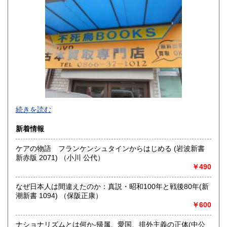
山口県
徳島県
300円
300円
香川県
愛媛県
300円
300円
高知県
福岡県
300円
300円
佐賀県
長崎県
300円
300円
不死鳥BOOKSでは、書籍だけでなくCD、DVD、レコード、
熊本県
大分県
300円
300円
続きを読む
ゲーム、おもちゃ、骨董品まであらゆるものの買い取りがで
きます。店主が、日本全国買取にお伺いいたします。お気軽
宮崎県
鹿児島県
新着情報
300円
300円
にお問い合わせください。出張費は、無料です。
ケアの物語 フランケンシュタインからはじめる (岩波新書
沖縄県
300円
沿線名：伯備線・桃太郎線(吉備線)
新赤版 2071) （小川 公代）
最寄駅：総社駅
￥490
営業時間：9時から17時
定休日：年中無休
なぜ日本人は間違えたのか：真説・昭和100年と戦後80年(新
潮新書 1094) （保阪正康）
書籍の買取について
￥600
不死鳥BOOKSでは、書籍だけでなくCD、DVD、レコード、
ゲーム、おもちゃ、骨董品まであらゆるものの買い取りがで
ナショナリズムとは何か-帰属、愛国、排外主義の正体(中公