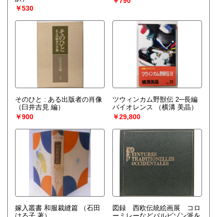
￥790
￥530
そのひと : ある出版者の肖像
ツウィンカム野獣伝 2─長編
（臼井吉見 編）
バイオレンス
（横溝 美晶）
￥900
￥29,800
嫁入叢書 和服裁縫篇
（石田
図録 西欧伝統絵画展 コロ
はる子 著）
ーミレーなどバルビゾン派を