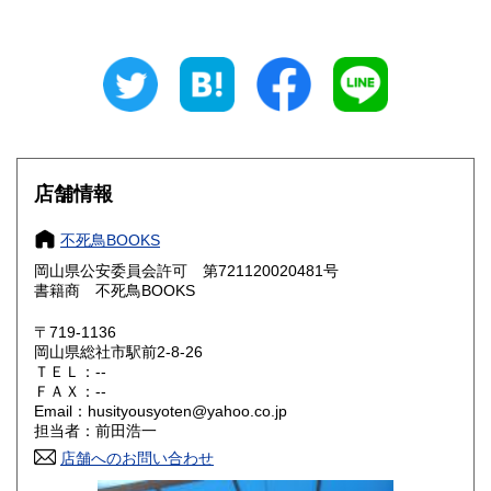
東京都
神奈川県
300円
300円
新潟県
富山県
300円
300円
石川県
福井県
300円
300円
山梨県
長野県
300円
300円
店舗情報
岐阜県
静岡県
300円
300円
不死鳥BOOKS
愛知県
三重県
300円
300円
岡山県公安委員会許可 第721120020481号
書籍商 不死鳥BOOKS
滋賀県
京都府
300円
300円
〒719-1136
大阪府
兵庫県
300円
300円
岡山県総社市駅前2-8-26
ＴＥＬ：--
奈良県
和歌山県
ＦＡＸ：--
300円
300円
Email：husityousyoten@yahoo.co.jp
担当者：前田浩一
鳥取県
島根県
300円
300円
店舗へのお問い合わせ
岡山県
広島県
300円
300円