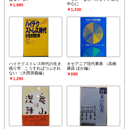
中心に
￥1,980
￥1,230
ハイテクストレス時代の生き
オセアニア現代事典
（高橋
残り学 : こうすればつぶされ
康昌 ほか編）
ない
（大西啓義編）
￥690
￥1,290