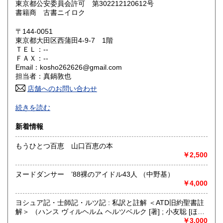
東京都公安委員会許可 第302212120612号
鳥取県
島根県
200円
200円
書籍商 古書ニイロク
岡山県
広島県
200円
200円
〒144-0051
東京都大田区西蒲田4-9-7 1階
ＴＥＬ：--
山口県
徳島県
200円
200円
ＦＡＸ：--
Email：kosho262626@gmail.com
香川県
愛媛県
200円
200円
担当者：真鍋敦也
店舗へのお問い合わせ
高知県
福岡県
200円
200円
-
続きを読む
佐賀県
長崎県
200円
200円
沿線名：JR京浜東北線/東急池上線/東急多摩川線
新着情報
最寄駅：蒲田駅
熊本県
大分県
200円
200円
営業時間：-
もうひとつ百恵 山口百恵の本
定休日：無店舗営業につき不定
￥2,500
宮崎県
鹿児島県
200円
200円
書籍の買取について
ヌードダンサー ’88裸のアイドル43人 （中野基）
沖縄県
200円
・持ち込み歓迎いたします。
￥4,000
ご連絡の上営業時間中にお持ちください。
ヨシュア記・士師記・ルツ記 : 私訳と註解 ＜ATD旧約聖書註
・大量の場合出張買取、郵送での買取いたします。
解＞ （ハンス ヴィルヘルム ヘルツベルク [著] ; 小友聡 [ほか]
メール、電話にてご連絡ください。
訳）
￥3,000