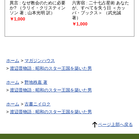
異言 : なぜ教会のために必要
六害宿 : 二十七占星術 あなた
か?
（ラリイ・クリスティン
が、すべてを失う日 ＜カッ
ソン 著 ; 山本光明 訳）
パ・ブックス＞
（武光誠
著）
￥1,000
￥1,000
ホーム
マガジンハウス
渡辺晋物語 : 昭和のスター王国を築いた男
ホーム
野地秩嘉 著
渡辺晋物語 : 昭和のスター王国を築いた男
ホーム
古書ニイロク
渡辺晋物語 : 昭和のスター王国を築いた男
ページ上部へ戻る