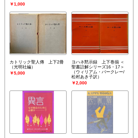
￥1,000
カトリック聖人傳 上下2冊
ヨハネ黙示録 上下巻揃 ＜
（光明社編）
聖書註解シリーズ16・17＞
（ウィリアム・バークレー/
￥5,000
松村あき子訳）
￥2,000