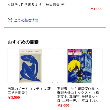
女陰考 : 性学古典より （秋田昌美 著）
￥1,000
全ての新着情報
おすすめの書籍
画家のノート
（マティス 著 ;
妄想鬼 サキ短篇傑作集 ＜
二見史郎 訳）
奇想天外コミックス＞
（松
本零士, 真崎守, 辰巳ヨシヒ
￥3,500
ロ, 上村一夫, 川本コオ, いけ
うち誠一, 石原はるひこ 著）
￥2,000