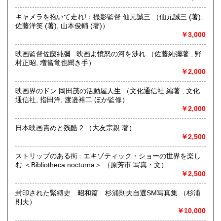
取り扱い分野
キャメラを抱いて走れ!：撮影監督 仙元誠三 （仙元誠三 (著),
佐藤洋笑 (著), 山本俊輔 (著)）
-
￥3,000
映画監督佐藤純彌 : 映画よ憤怒の河を渉れ （佐藤純彌著 ; 野
村正昭, 増當竜也聞き手）
￥2,000
映画界のドン 岡田茂の活動屋人生 （文化通信社 編著 ; 文化
通信社, 指田洋, 渡邉裕二 ほか監修）
￥2,000
日本映画責めと残酷 2 （大友宗親 著）
￥2,500
ストリップのある街 : エキゾティック・ショーの世界を楽し
む ＜Bibliotheca nocturna＞ （原芳市 写真・文）
￥2,500
封印された緊縛史 昭和篇 杉浦則夫自選SM写真集 （杉浦
則夫）
￥10,000