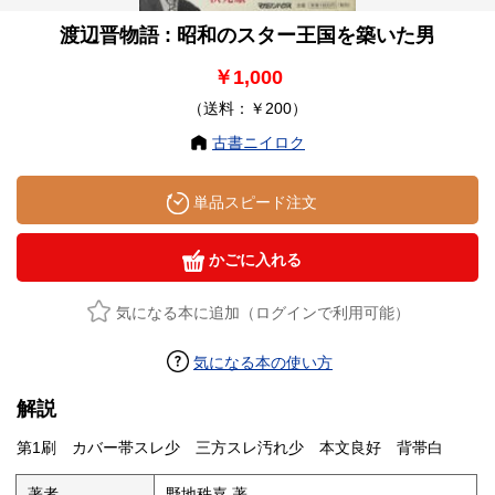
渡辺晋物語 : 昭和のスター王国を築いた男
￥1,000
（送料：￥200）
古書ニイロク
単品スピード注文
かごに入れる
気になる本に追加（ログインで利用可能）
気になる本の使い方
解説
第1刷 カバー帯スレ少 三方スレ汚れ少 本文良好 背帯白
著者
野地秩嘉 著