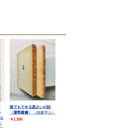
タ
誰でもできる星占いの話
ン
〈運勢叢書〉
（観象学人）
エ
￥1,500
ピ