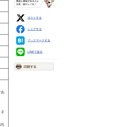
ポストする
シェアする
ブックマークする
LINEで送る
であ
りま
案内