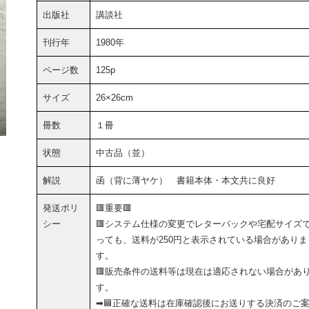
出版社
講談社
刊行年
1980年
ページ数
125p
サイズ
26×26cm
冊数
１冊
状態
中古品（並）
解説
函（背に薄ヤケ） 書籍本体・本文共に良好
発送ポリ
🟥重要🟥
シー
🟥システム仕様の変更でレターパックや宅配サイズ
っても、送料が250円と表示されている場合がありま
す。
🟥販売条件の送料等は現在は適応されない場合があ
す。
➡🟦正確な送料は在庫確認後にお送りする決済のご