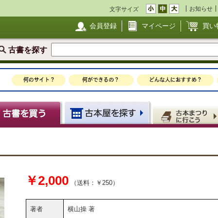
お知らせ
文字サイズ
会員登録
マイページ
買い
古書を探す
￥2,000
（送料：￥250）
著者
横山操 著