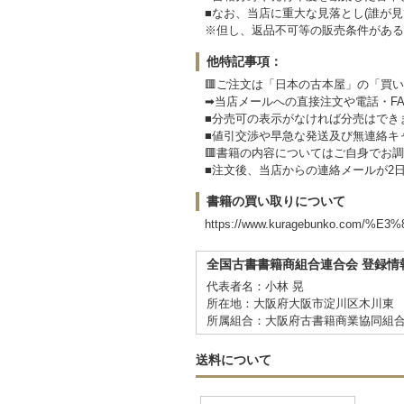
■なお、当店に重大な見落とし(誰が
※但し、返品不可等の販売条件がある
他特記事項：
🟥ご注文は「日本の古本屋」の「買
➡当店メールへの直接注文や電話・F
■分売可の表示がなければ分売はでき
■値引交渉や早急な発送及び無連絡キ
🟥書籍の内容についてはご自身でお
■注文後、当店からの連絡メールが2
書籍の買い取りについて
https://www.kuragebunko.co
全国古書書籍商組合連合会 登録情
代表者名：小林 晃
所在地：大阪府大阪市淀川区木川東 3
所属組合：大阪府古書籍商業協同組
送料について