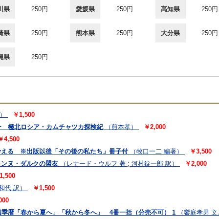
川県
250円
愛媛県
250円
高知県
250円
崎県
250円
熊本県
250円
大分県
250円
縄県
250円
）
￥1,500
ー 極北ロシア・カムチャツカ探検紀
（煎本孝）
￥2,000
￥4,500
を考える ※出版以後「その後の私たち」冊子付
（牧口一二 編著）
￥3,500
ャンヌ・ダルクの盟友
（レナード・ウルフ 著 ; 河村錠一郎 訳）
￥2,000
1,500
柳和代 訳）
￥1,500
000
暦「春から夏へ」「秋から冬へ」 4冊一括（分売不可） 1
（饗庭孝男 