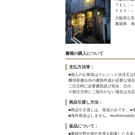
ＴＥＬ：--
ＦＡＸ：--
大阪府公安委
書籍商 海
書籍の購入について
支払方法等：
■個人のお客様はクレジット決済又は
🟥領収書以外の書類作成が必要な場合
ご注文時に必要書類及び宛名、日付、
※御注文時にご指示がない場合は当店
商品引渡し方法：
■商品引き渡しは、発送のみです。➡
■海外発送はしません。➡unfotunately We
返品について：
■書籍分野や発行年度を勘案した古本