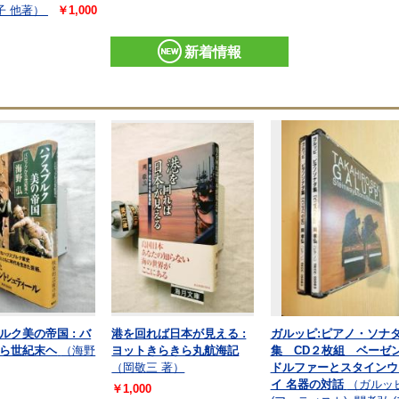
子 他著）
￥1,000
新着情報
ルク美の帝国 : バ
港を回れば日本が見える :
ガルッピ:ピアノ・ソナ
ら世紀末ヘ
（海野
ヨットきらきら丸航海記
集 CD２枚組 ベーゼ
（岡敬三 著）
ドルファーとスタインウ
イ 名器の対話
（ガルッ
￥1,000