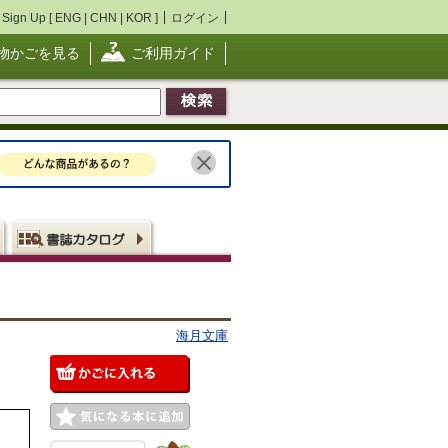
Sign Up [
ENG
|
CHN
|
KOR
]
ログイン
物かごを見る
ご利用ガイド
海月文庫