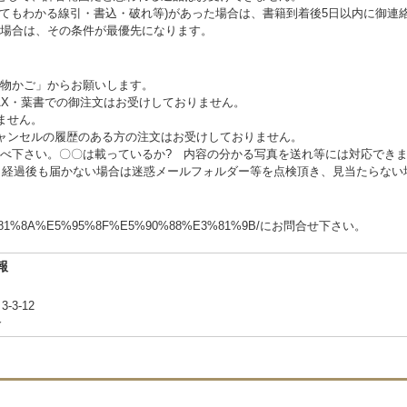
見てもわかる線引・書込・破れ等)があった場合は、書籍到着後5日以内に御連
場合は、その条件が最優先になります。
い物かご」からお願いします。
AX・葉書での御注文はお受けしておりません。
ません。
ャンセルの履歴のある方の注文はお受けしておりません。
調べ下さい。〇〇は載っているか? 内容の分かる写真を送れ等には対応でき
日経過後も届かない場合は迷惑メールフォルダー等を点検頂き、見当たらない
m/%E3%81%8A%E5%95%8F%E5%90%88%E3%81%9B/にお問合せ下さい。
報
-3-12
合