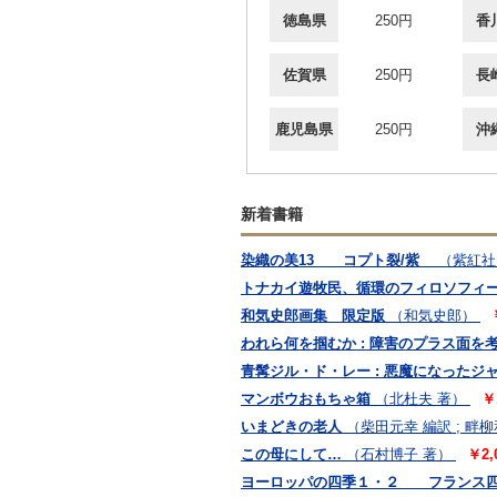
徳島県
250円
香
佐賀県
250円
長
鹿児島県
250円
沖
新着書籍
染織の美13 コプト裂/紫
（紫紅社
トナカイ遊牧民、循環のフィロソフィ
和気史郎画集 限定版
（和気史郎）
われら何を掴むか : 障害のプラス面
青髯ジル・ド・レー : 悪魔になったジ
マンボウおもちゃ箱
（北杜夫 著）
￥
いまどきの老人
（柴田元幸 編訳 ; 畔
この母にして…
（石村博子 著）
￥2,
ヨーロッパの四季１・２ フランス四季