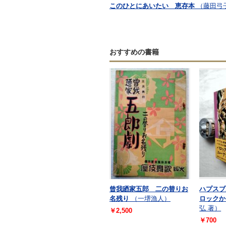
このひとにあいたい 恵存本
（藤田弓
おすすめの書籍
曾我廼家五郎 二の替りお
ハプスブ
名残り
（一堺漁人）
ロックか
弘 著）
￥2,500
￥700