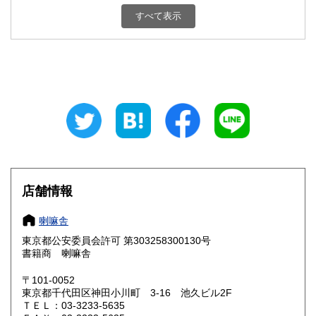
新潟県
富山県
3,070円
3,070円
すべて表示
石川県
福井県
3,070円
3,070円
山梨県
長野県
3,070円
3,070円
岐阜県
静岡県
3,070円
3,070円
愛知県
三重県
3,070円
3,070円
滋賀県
京都府
3,750円
3,750円
大阪府
兵庫県
3,750円
3,750円
店舗情報
奈良県
和歌山県
3,750円
3,750円
喇嘛舎
東京都公安委員会許可 第303258300130号
鳥取県
島根県
3,750円
3,750円
書籍商 喇嘛舎
岡山県
広島県
3,750円
3,750円
〒101-0052
東京都千代田区神田小川町 3-16 池久ビル2F
ＴＥＬ：03-3233-5635
山口県
徳島県
3,750円
3,750円