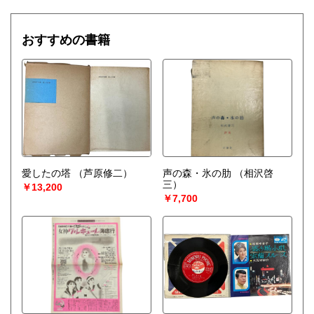
おすすめの書籍
愛したの塔
（芦原修二）
声の森・氷の肋
（相沢啓
三）
￥13,200
￥7,700