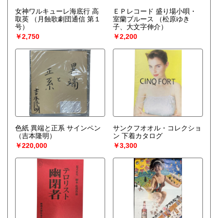
女神ワルキューレ海底行 高
ＥＰレコード 盛り場小唄・
取英
（月蝕歌劇団通信 第１
室蘭ブルース
（松原ゆき
号）
子、大文字伸介）
￥2,750
￥2,200
色紙 異端と正系 サインペン
サンクフオオル・コレクショ
（吉本隆明）
ン 下着カタログ
￥220,000
￥3,300