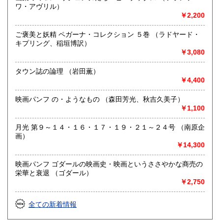
ワ・アヴリル）
￥2,200
ご褒美と妖精 ペガーナ・コレクション ５巻 （ラドヤード・
キプリング、稲垣博訳）
￥3,080
タウン誌の論理 （岩田薫）
￥4,400
映画パンフ の・ようなもの （森田芳光、秋吉久美子）
￥1,100
月光 第９～１４・１６・１７・１９・２１～２４号 （南原企
画）
￥14,300
映画パンフ ゴダールの映画史・映画というささやかな商売の
栄華と衰退 （ゴダール）
￥2,750
全ての新着情報