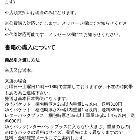
ます)
※店頭支払いは現金のみになります。
※公費購入対応いたします。メッセージ欄にてお知らせくださ
い。
※代引対応可能です。メッセージ欄にてお知らせください。
書籍の購入について
商品引き渡し方法
来店又は送本。
来店の場合
月曜日〜土曜日11時〜18時で営業しておりますが、不在の時間帯
もある為ご連絡下さい。
発送は基本日本郵便になります。
ゆうパケット 梱包時厚さ2㎝以内重量1㎏以内、送料310円
ゆうパケット 梱包時厚さ3㎝以内重量1㎏以内、送料360円
レターパックプラス 梱包時厚さ3㎝以上重量1kg以上4㎏以内、送
料600円
ゆうパック(レターパックプラスに入らない大きさ、重量のもの)
※ゆうパックの送料はサイズ、発送先により異なりますので
送料・金額確定メールにてご案内します。