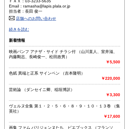
ＦＡＸ：03-3233-5635
Email：ramasha@lapis.plala.or.jp
香川県
愛媛県
3,750円
3,750円
担当者：長田 俊一
店舗へのお問い合わせ
高知県
福岡県
3,750円
4,140円
60〜70年代文化
続きを読む
佐賀県
長崎県
4,140円
4,140円
沿線名：半蔵門線
新着情報
最寄駅：神保町から徒歩4分
熊本県
大分県
4,140円
4,140円
営業時間：11:00〜18:00
映画パンフ アナザ・サイド チラシ付 （山川直人、室井滋、
定休日：日曜日。年末年始12月29日(日)～1月5日(日)。
内藤剛志、長崎俊一、松田政男）
宮崎県
鹿児島県
4,140円
4,140円
￥5,500
書籍の買取について
沖縄県
4,350円
色紙 異端と正系 サインペン （吉本隆明）
取扱分野外の書籍も買取いたします。出張買取も行っており
￥220,000
ますので、本の整理の際には、是非お声をお掛けください。
芸術論 （ダンセイニ卿、稲垣博訳）
取り扱い分野
￥3,300
社会科学、美術工芸、趣味、サブカルチャー、古書一般（そ
の他）
ヴェルヌ全集 第１・２・５・６・８・９・１０・１３巻 （集
英社）
￥17,600
画集 ファム パリジェンヌたち ピエブックス （フランソ