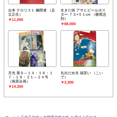
台本 テロリスト 幽閉者
（足
生きた味 アサヒビールポス
立正生）
ター ７３×５１cm
（横尾忠
則）
￥11,000
￥88,000
月光 第９～１４・１６・１
丸出だめ夫 福笑い
（こい
７・１９・２１～２４号
で）
（南原企画）
￥3,300
￥14,300