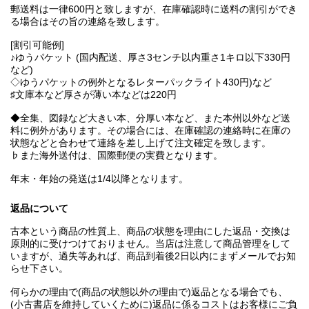
郵送料は一律600円と致しますが、在庫確認時に送料の割引ができ
る場合はその旨の連絡を致します。
[割引可能例]
♪ゆうパケット (国内配送、厚さ3センチ以内重さ1キロ以下330円
など)
◇ゆうパケットの例外となるレターパックライト430円)など
♯文庫本など厚さが薄い本などは220円
◆全集、図録など大きい本、分厚い本など、また本州以外など送
料に例外があります。その場合には、在庫確認の連絡時に在庫の
状態などと合わせて連絡を差し上げて注文確定を致します。
♭また海外送付は、国際郵便の実費となります。
年末・年始の発送は1/4以降となります。
返品について
古本という商品の性質上、商品の状態を理由にした返品・交換は
原則的に受けつけておりません。当店は注意して商品管理をして
いますが、過失等あれば、商品到着後2日以内にまずメールでお知
らせ下さい。
何らかの理由で(商品の状態以外の理由で)返品となる場合でも、
(小古書店を維持していくために)返品に係るコストはお客様にご負