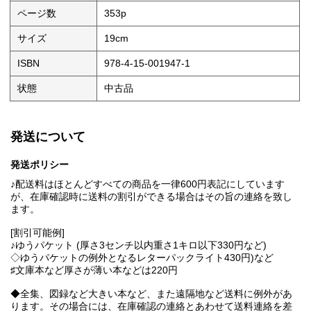
ページ数
353p
サイズ
19cm
ISBN
978-4-15-001947-1
状態
中古品
発送について
発送ポリシー
♪配送料はほとんどすべての商品を一律600円表記にしています
が、在庫確認時に送料の割引ができる場合はその旨の連絡を致し
ます。
[割引可能例]
♪ゆうパケット (厚さ3センチ以内重さ1キロ以下330円など)
◇ゆうパケットの例外となるレターパックライト430円)など
♯文庫本など厚さが薄い本などは220円
◆全集、図録など大きい本など、また遠隔地など送料に例外があ
ります。その場合には、在庫確認の連絡とあわせて送料連絡を差