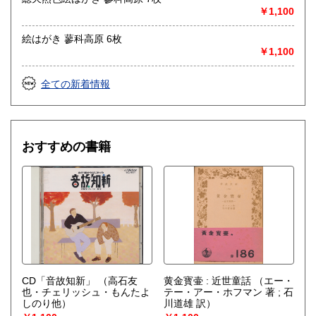
￥1,100
絵はがき 蓼科高原 6枚
￥1,100
全ての新着情報
おすすめの書籍
CD「音故知新」
（高石友
黄金寳壷 : 近世童話
（エー・
也・チェリッシュ・もんたよ
テー・アー・ホフマン 著 ; 石
しのり他）
川道雄 訳）