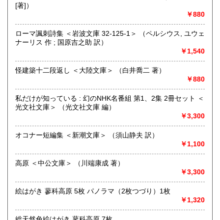
[著]）
済、社会、哲学、政治」 等の幅広いテーマを扱います。
￥880
「日本の古本屋」で販売している古本は、隣りの「文化磁場
油や」で一部展示販売も春～秋にしています、堀辰雄、立原
ローマ諷刺詩集 ＜岩波文庫 32-125-1＞ （ペルシウス, ユウェ
道造、加藤周一などのゆかりの土地柄です。信州にお越しの
ナーリス 作 ; 国原吉之助 訳）
場合はどうぞお立ち寄り下さい。
￥1,540
沿線名：しなの鉄道
怪建築十二段返し ＜大陸文庫＞ （白井喬二 著）
最寄駅：信濃追分駅
￥880
営業時間：12:00〜17:00
定休日：火・水曜日(夏季:毎日営業、冬季:天気次第)
私だけが知っている : 幻のNHK名番組 第1、2集 2冊セット ＜
光文社文庫＞ （光文社文庫 編）
書籍の買取について
￥3,300
◇近隣であれば書籍の買取をしています。少数であれば店へ
オコナー短編集 ＜新潮文庫＞ （須山静夫 訳）
の持ち込み、あるいは量が多い場合はまずは電話などで相談
￥1,100
をさせていただくこともあります。
高原 ＜中公文庫＞ （川端康成 著）
買取が出来る本とそうでない本があります、メール・電話等
￥3,300
で連絡頂ければと思います。
絵はがき 蓼科高原 5枚 パノラマ（2枚つづり）1枚
取り扱い分野
￥1,320
哲学宗教、歴史、社会科学、美術工芸、外国文学、趣味、サ
ブカルチャー、古書一般（その他）
総天然色絵はがき 蓼科高原 7枚