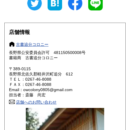
愛知県
三重県
600円
600円
滋賀県
京都府
600円
600円
大阪府
兵庫県
600円
600円
店舗情報
奈良県
和歌山県
600円
600円
古書追分コロニー
長野県公安委員会許可 481150500008号
鳥取県
島根県
600円
600円
書籍商 古書追分コロニー
岡山県
広島県
600円
600円
〒389-0115
長野県北佐久郡軽井沢町追分 612
ＴＥＬ：0267-46-8088
山口県
徳島県
600円
600円
ＦＡＸ：0267-46-8088
Email：owcolony0805@gmail.com
香川県
愛媛県
600円
600円
担当者：斎藤 尚宏
店舗へのお問い合わせ
高知県
福岡県
600円
600円
佐賀県
長崎県
600円
600円
熊本県
大分県