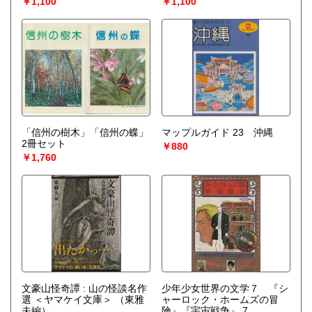
￥1,100
￥1,100
「信州の樹木」「信州の蝶」
マップルガイド 23 沖縄
2冊セット
￥880
￥1,760
文豪山怪奇譚 : 山の怪談名作
少年少女世界の文学７ 『シ
選 ＜ヤマケイ文庫＞
（東雅
ャーロック・ホームズの冒
夫編）
険』『宇宙戦争』 7