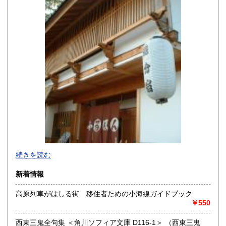
600円
600円
宮崎県
鹿児島県
600円
600円
沖縄県
600円
続きを読む
新着情報
高原列車がはしる街 移住者ための小海線ガイドブック
￥550
追分コロニーは「豊かな暮らし」をテーマにした「村の古本
屋」です。人が精神的に豊かな生活を送るための 様々な遊び
西東三鬼全句集 ＜角川ソフィア文庫 D116-1＞ （西東三鬼
的「衣・食・住、アート、音楽、旅、 趣味、健康、文芸、経