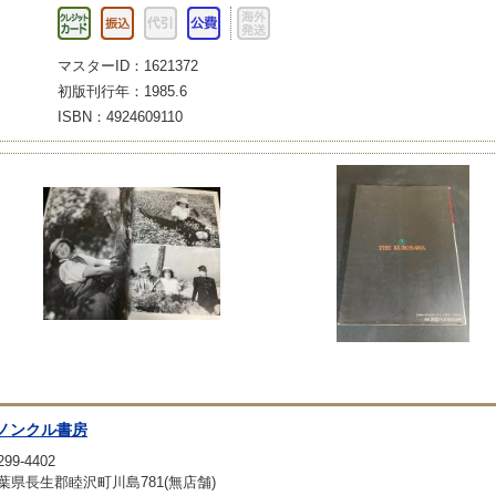
マスターID：1621372
初版刊行年：1985.6
ISBN：4924609110
ノンクル書房
99-4402
葉県長生郡睦沢町川島781(無店舗)