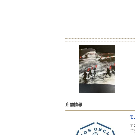
店舗情報
モ
〒2
千