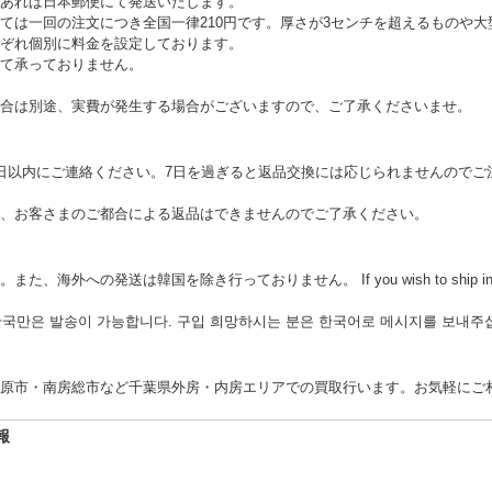
あれば日本郵便にて発送いたします。
ては一回の注文につき全国一律210円です。厚さが3センチを超えるものや
ぞれ個別に料金を設定しております。
て承っておりません。
合は別途、実費が発生する場合がございますので、ご了承くださいませ。
日以内にご連絡ください。7日を過ぎると返品交換には応じられませんのでご
、お客さまのご都合による返品はできませんのでご了承ください。
の発送は韓国を除き行っておりません。 If you wish to ship internationa
 한국만은 발송이 가능합니다. 구입 희망하시는 분은 한국어로 메시지를 보내주
原市・南房総市など千葉県外房・内房エリアでの買取行います。お気軽にご
報