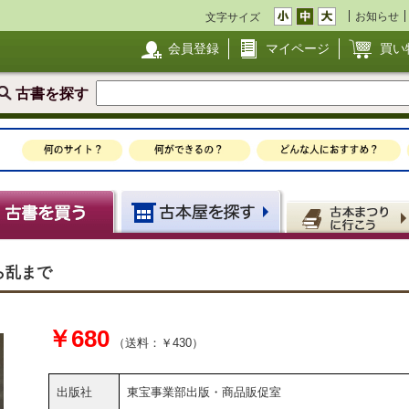
お知らせ
文字サイズ
会員登録
マイページ
買い
古書を探す
ら乱まで
￥680
（送料：￥430）
出版社
東宝事業部出版・商品販促室