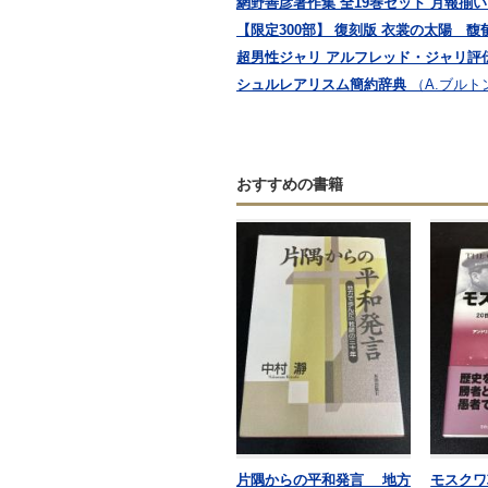
網野善彦著作集 全19巻セット 月報揃い 
【限定300部】 復刻版 衣裳の太陽 
超男性ジャリ アルフレッド・ジャリ評
シュルレアリスム簡約辞典
（A.ブルトン
おすすめの書籍
片隅からの平和発言 地方
モスクワ攻