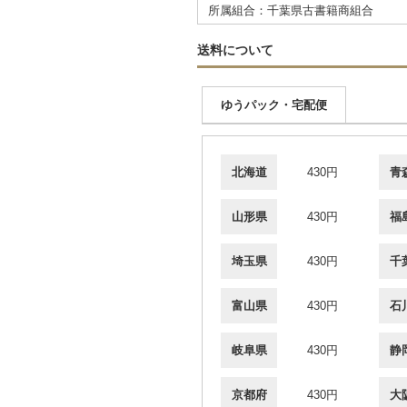
所属組合：千葉県古書籍商組合
送料について
ゆうパック・宅配便
北海道
430円
青
山形県
430円
福
埼玉県
430円
千
富山県
430円
石
岐阜県
430円
静
京都府
430円
大