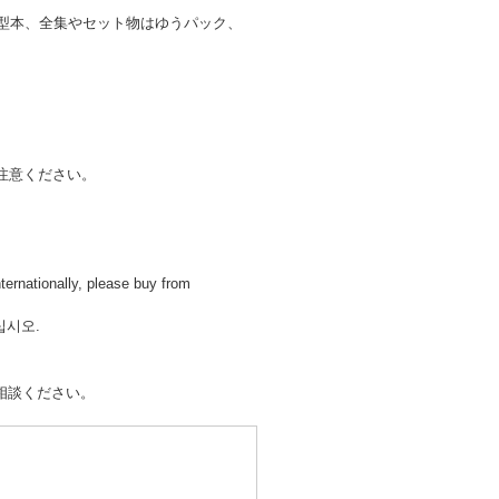
大型本、全集やセット物はゆうパック、
注意ください。
lly, please buy from
십시오.
相談ください。