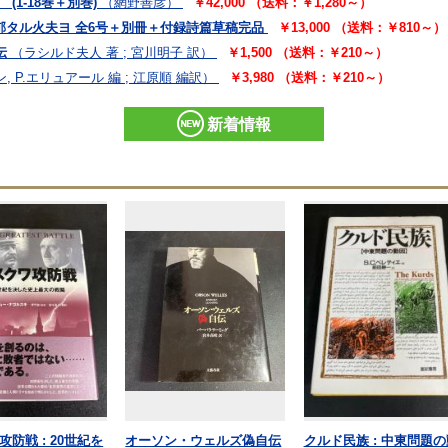
(1-18巻＋別巻)
（網野善彦）
￥42,000 （送料：￥1,280～）
馥郁タル火夫ヨ 全6号＋別冊＋付録詩篇草稿完品
￥13,000 （送料：￥810～）
伝
（ラシルド夫人 著 ; 宮川明子 訳）
￥1,500 （送料：￥210～）
, P.エリュアール 編 ; 江原順 編訳）
￥3,980 （送料：￥210～）
新着情報
防戦 : 20世紀を
オーソン・ウェルズ偽自伝
クルド民族 : 中東問題の