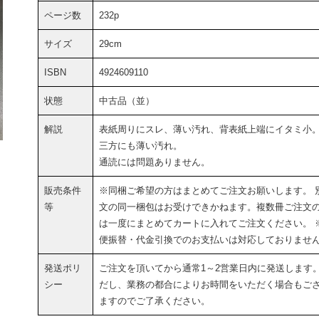
ページ数
232p
サイズ
29cm
ISBN
4924609110
状態
中古品（並）
解説
表紙周りにスレ、薄い汚れ、背表紙上端にイタミ小
三方にも薄い汚れ。
通読には問題ありません。
販売条件
※同梱ご希望の方はまとめてご注文お願いします。 
等
文の同一梱包はお受けできかねます。複数冊ご注文
は一度にまとめてカートに入れてご注文ください。 
便振替・代金引換でのお支払いは対応しておりませ
発送ポリ
ご注文を頂いてから通常1～2営業日内に発送します
シー
だし、業務の都合によりお時間をいただく場合もご
ますのでご了承ください。