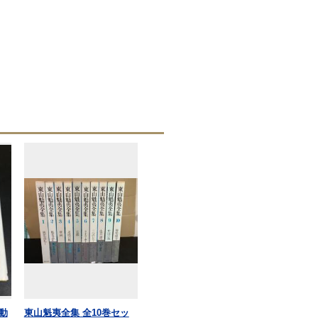
動
東山魁夷全集 全10巻セッ