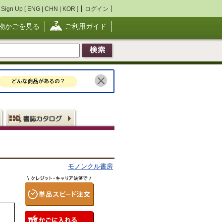
Sign Up [
ENG
|
CHN
|
KOR
]
ログイン
物かごを見る
ご利用ガイド
モノンクル書房