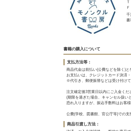
Ｔ
Ｆ
千
書
書籍の購入について
支払方法等：
商品代金は前払い(公費などを除く)と
お支払いは、クレジットカード決済・
※代引き、郵便振替などは受け付けて
注文確定後3営業日以内にご入金くだ
(期限を過ぎた場合、キャンセル扱い
恐れ入りますが、振込手数料はお客様
公費(学校、図書館、官公庁等)での
商品引渡し方法：