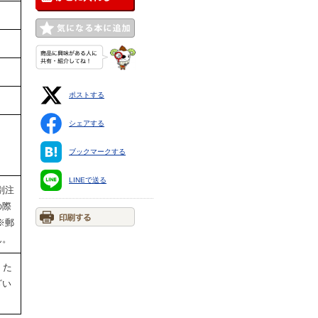
ポストする
シェアする
。
ブックマークする
LINEで送る
別注
の際
※郵
ん。
。た
ざい