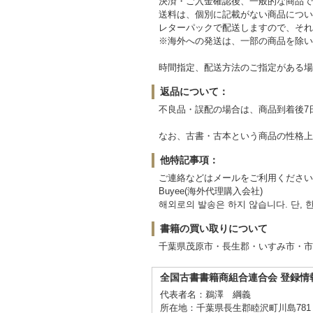
決済・ご入金確認後、一般的な商品で
送料は、個別に記載がない商品につい
レターパックで配送しますので、それ
※海外への発送は、一部の商品を除い
時間指定、配送方法のご指定がある場
返品について：
不良品・誤配の場合は、商品到着後7
なお、古書・古本という商品の性格上
他特記事項：
ご連絡などはメールをご利用ください。また、海外へ
Buyee(海外代理購入会社)
해외로의 발송은 하지 않습니다. 단,
書籍の買い取りについて
千葉県茂原市・長生郡・いすみ市・市
全国古書書籍商組合連合会 登録情
代表者名：鵜澤 綱義
所在地：千葉県長生郡睦沢町川島781