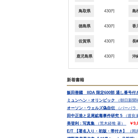
鳥取県
430円
島
徳島県
430円
香
佐賀県
430円
長
鹿児島県
430円
沖
新着書籍
飯田善國 IIDA 限定600部 通し番号付
ミュンヘン・オリンピック
（朝日新聞
オーソン・ウェルズ偽自伝
（バーバラ・
田中正造と足尾鉱毒事件研究 5
（渡良
美登利 : 写真集
（荒木経惟 著）
￥9,
E/T 【署名入り・初版・帯付き】
（岡