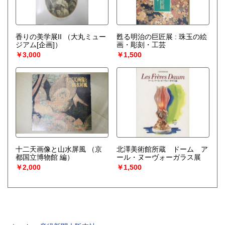
香りの美学展II
（大丸ミュー
甦る明治の巨匠展 : 珠玉の絵
ジアム[企画]）
画・彫刻・工芸
￥3,000
￥1,500
十二天画像と山水屏風
（京
北澤美術館所蔵 ドーム ア
都国立博物館 編）
ール・ヌーヴォーガラス展
￥2,000
￥1,500