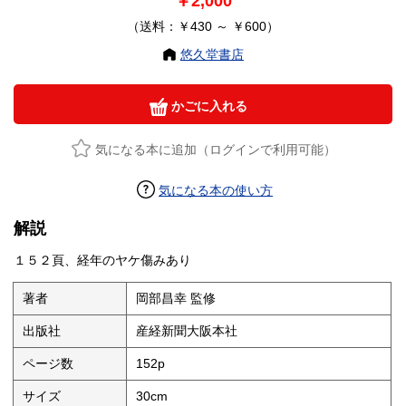
￥2,000
（送料：￥430 ～ ￥600）
悠久堂書店
かごに入れる
気になる本に追加（ログインで利用可能）
気になる本の使い方
解説
１５２頁、経年のヤケ傷みあり
著者
岡部昌幸 監修
出版社
産経新聞大阪本社
ページ数
152p
サイズ
30cm