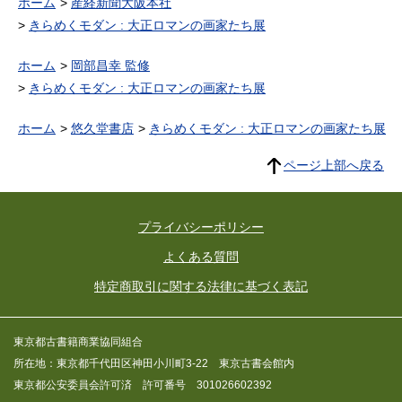
ホーム
産経新聞大阪本社
きらめくモダン : 大正ロマンの画家たち展
ホーム
岡部昌幸 監修
きらめくモダン : 大正ロマンの画家たち展
ホーム
悠久堂書店
きらめくモダン : 大正ロマンの画家たち展
ページ上部へ戻る
プライバシーポリシー
よくある質問
特定商取引に関する法律に基づく表記
東京都古書籍商業協同組合
所在地：東京都千代田区神田小川町3-22 東京古書会館内
東京都公安委員会許可済 許可番号 301026602392