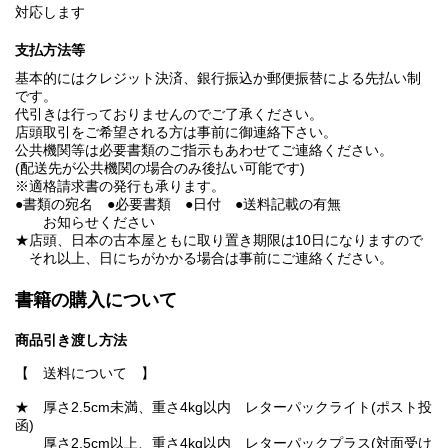
対応します
支払方法等
基本的にはクレジット決済、銀行振込か郵便振替による先払い制
です。
代引きは行っておりませんのでご了承ください。
店頭取引をご希望される方は事前に御連絡下さい。
公共機関等は必要書類のご指示もあわせてご連絡ください。
(配送先が公共機関の場合のみ後払い可能です)
※適格請求書の発行も承ります。
●書類の宛名 ●必要書類 ●日付 ●送料記載の有無
お知らせください
★店頭、日本の古本屋ともに取り置き期限は10日になりますので
それ以上、日にちがかかる場合は事前にご連絡ください。
書籍の購入について
商品引き渡し方法
【 送料について 】
★ 厚さ2.5cm未満、重さ4kg以内 レターパックライト(ポスト投
函)
厚さ2.5cm以上、重さ4kg以内 レターパックプラス(対面受け