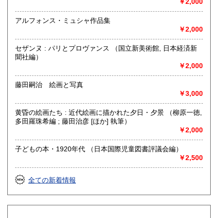
￥2,000
書籍の買取について
アルフォンス・ミュシャ作品集
￥2,000
古書籍の買い取りをしておりますので
まずは電話かメール、ホームページのフォーマットからご連
セザンヌ : パリとプロヴァンス （国立新美術館, 日本経済新
絡ください。
聞社編）
￥2,000
取り扱い分野
藤田嗣治 絵画と写真
自然科学、美術工芸、趣味、サブカルチャー、古書一般（そ
￥3,000
の他）
山岳・料理・中国美術・書道・美術展カタログ
黄昏の絵画たち : 近代絵画に描かれた夕日・夕景 （柳原一徳,
多田羅珠希編 ; 藤田治彦 [ほか] 執筆）
￥2,000
子どもの本・1920年代 （日本国際児童図書評議会編）
￥2,500
全ての新着情報