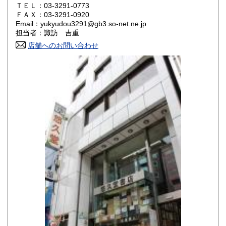
ＴＥＬ：03-3291-0773
山口県
徳島県
430円
430円
ＦＡＸ：03-3291-0920
Email：yukyudou3291@gb3.so-net.ne.jp
香川県
愛媛県
430円
430円
担当者：諏訪 吉重
店舗へのお問い合わせ
高知県
福岡県
430円
430円
佐賀県
長崎県
430円
430円
熊本県
大分県
430円
430円
宮崎県
鹿児島県
430円
430円
沖縄県
430円