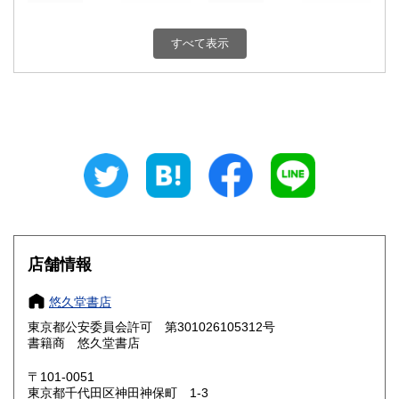
新潟県
富山県
430円
430円
すべて表示
石川県
福井県
430円
430円
山梨県
長野県
430円
430円
岐阜県
静岡県
430円
430円
愛知県
三重県
430円
430円
滋賀県
京都府
430円
430円
大阪府
兵庫県
430円
430円
店舗情報
奈良県
和歌山県
430円
430円
悠久堂書店
東京都公安委員会許可 第301026105312号
鳥取県
島根県
430円
430円
書籍商 悠久堂書店
岡山県
広島県
430円
430円
〒101-0051
東京都千代田区神田神保町 1-3