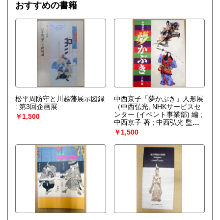
おすすめの書籍
松平周防守と川越藩展示図録
中西京子「夢かぶき」人形展
: 第3回企画展
（中西弘光, NHKサービスセ
ンター (イベント事業部) 編 ;
￥1,500
中西京子 著 ; 中西弘光 監
修）
￥1,500