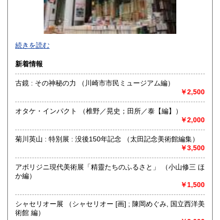
続きを読む
新着情報
古鏡 : その神秘の力 （川崎市市民ミュージアム編）
￥2,500
神保町駅から靖国通り沿い右側を駿河台に向けて歩いていき
カーブに差し掛かると白いビルに悠久堂の看板が見えます。
オタケ・インパクト （椎野／晃史；田所／泰【編】）
通り沿いのショーケースには中国の美術書や美術全集が各種
￥2,000
揃えられています。
店内には山岳書・料理書・書道・美術関係の本など趣味に関
菊川英山 : 特別展 : 没後150年記念 （太田記念美術館編集）
する本が
￥3,500
ございます。
お探しの本等ございましたら、お気軽にお尋ねください。
常時宅配買取、出張買取、宅配買取も行っておりますので、
アボリジニ現代美術展「精靈たちのふるさと」 （小山修三 ほ
お問い合わせください。
か編）
￥1,500
沿線名：都営新宿線・三田線 東京メトロ半蔵門線 JR総武線
最寄駅：神保町駅A7出口徒歩3分 御茶ノ水駅徒歩9分
シャセリオー展 （シャセリオー [画] ; 陳岡めぐみ, 国立西洋美
営業時間：平日・祭日共に 11時から18時まで
術館 編）
定休日：日曜定休・年末年始 (休業日:12月28日から1月4日)