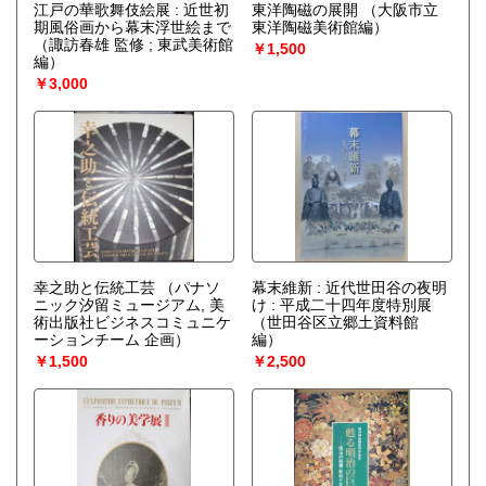
江戸の華歌舞伎絵展 : 近世初
東洋陶磁の展開
（大阪市立
期風俗画から幕末浮世絵まで
東洋陶磁美術館編）
（諏訪春雄 監修 ; 東武美術館
￥1,500
編）
￥3,000
幸之助と伝統工芸
（パナソ
幕末維新 : 近代世田谷の夜明
ニック汐留ミュージアム, 美
け : 平成二十四年度特別展
術出版社ビジネスコミュニケ
（世田谷区立郷土資料館
ーションチーム 企画）
編）
￥1,500
￥2,500