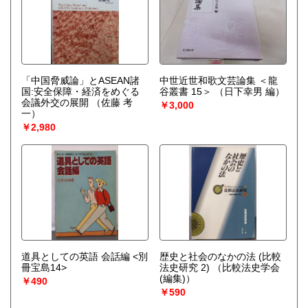
「中国脅威論」とASEAN諸
中世近世和歌文芸論集 ＜龍
国:安全保障・経済をめぐる
谷叢書 15＞
（日下幸男 編）
会議外交の展開
（佐藤 考
￥3,000
一）
￥2,980
道具としての英語 会話編 <別
歴史と社会のなかの法 (比較
冊宝島14>
法史研究 2)
（比較法史学会
(編集)）
￥490
￥590