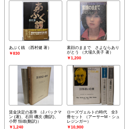
あぶく銭
（西村健 著）
素顔のままで さよならあり
がとう
（大場久美子 著）
￥830
￥1,200
賃金決定の基準
（J.バックマ
ローズヴェルトの時代 全3
ン (著)、石田 磯次 (翻訳)、
冊セット
（アーサーM・シュ
小野 恒雄(翻訳)）
レジンガー）
￥1,240
￥10,900