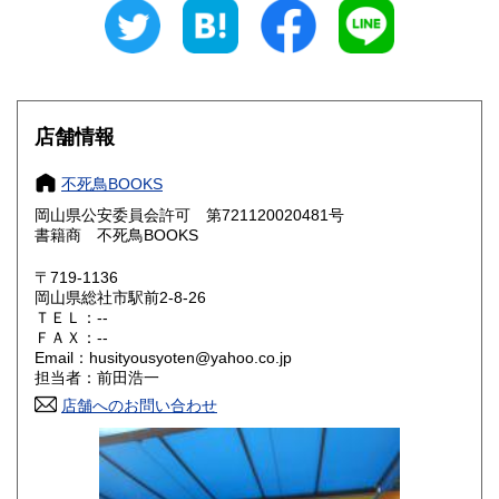
山梨県
長野県
600円
600円
岐阜県
静岡県
600円
600円
愛知県
三重県
600円
600円
店舗情報
滋賀県
京都府
600円
600円
不死鳥BOOKS
大阪府
兵庫県
600円
600円
岡山県公安委員会許可 第721120020481号
書籍商 不死鳥BOOKS
奈良県
和歌山県
600円
600円
〒719-1136
岡山県総社市駅前2-8-26
鳥取県
島根県
600円
600円
ＴＥＬ：--
ＦＡＸ：--
岡山県
広島県
600円
600円
Email：husityousyoten@yahoo.co.jp
担当者：前田浩一
山口県
徳島県
600円
600円
店舗へのお問い合わせ
香川県
愛媛県
600円
600円
高知県
福岡県
600円
600円