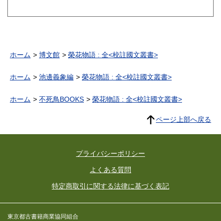
ホーム
博文館
榮花物語 : 全<校註國文叢書>
ホーム
池邊義象編
榮花物語 : 全<校註國文叢書>
ホーム
不死鳥BOOKS
榮花物語 : 全<校註國文叢書>
ページ上部へ戻る
プライバシーポリシー
よくある質問
特定商取引に関する法律に基づく表記
東京都古書籍商業協同組合