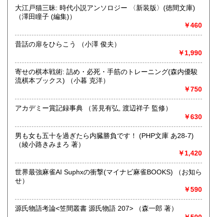
大江戸猫三昧: 時代小説アンソロジー 〈新装版〉(徳間文庫)
取り扱い分野
（澤田瞳子 (編集)）
哲学宗教、歴史、社会科学、自然科学、美術工芸、趣味、外
￥460
国書、サブカルチャー、古書一般（その他）
オールジャンル
昔話の扉をひらこう （小澤 俊夫）
￥1,990
寄せの棋本戦術: 詰め・必死・手筋のトレーニング(森内優駿
流棋本ブックス) （小暮 克洋）
￥750
アカデミー賞記録事典 （筈見有弘, 渡辺祥子 監修）
￥630
男も女も五十を過ぎたら内臓勝負です！ (PHP文庫 あ28-7)
（綾小路きみまろ 著）
￥1,420
世界最強麻雀AI Suphxの衝撃(マイナビ麻雀BOOKS) （お知ら
せ）
￥590
源氏物語考論<笠間叢書 源氏物語 207> （森一郎 著）
￥500