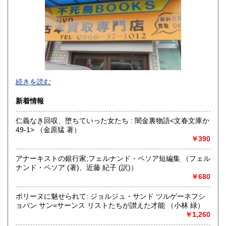
佐賀県
長崎県
600円
600円
熊本県
大分県
600円
600円
宮崎県
鹿児島県
600円
600円
不死鳥BOOKSでは、書籍だけでなくCD、DVD、レコード、
続きを読む
沖縄県
ゲーム、おもちゃ、骨董品まであらゆるものの買い取りがで
600円
きます。店主が、日本全国買取にお伺いいたします。お気軽
新着情報
にお問い合わせください。出張費は、無料です。
仁義なき回収、堕ちていった女たち : 闇金裏物語<文春文庫か
沿線名：伯備線・桃太郎線(吉備線)
49-1> （金原猛 著）
最寄駅：総社駅
￥390
営業時間：9時から17時
定休日：年中無休
アナーキストの銀行家;フェルナンド・ペソア短編集 （フェル
ナンド・ペソア (著)、近藤 紀子 (訳)）
書籍の買取について
￥680
不死鳥BOOKSでは、書籍だけでなくCD、DVD、レコード、
ゲーム、おもちゃ、骨董品まであらゆるものの買い取りがで
ポリーヌに魅せられて: ジョルジュ・サンド ツルゲーネフシ
きます。店主が、日本全国買取にお伺いいたします。お気軽
ョパン サン=サーンス リストたちが讃えた才能 （小林 緑）
にお問い合わせください。出張費は、無料です。
￥1,260