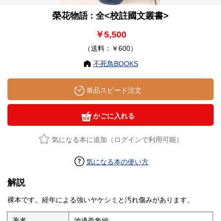
榮花物語 : 全<校註國文叢書>
￥5,500
（送料：￥600）
不死鳥BOOKS
単品スピード注文
かごに入れる
気になる本に追加（ログインで利用可能）
気になる本の使い方
解説
裸本です。経年による強いヤケシミと汚れ傷みがあります。
著者
池邊義象編