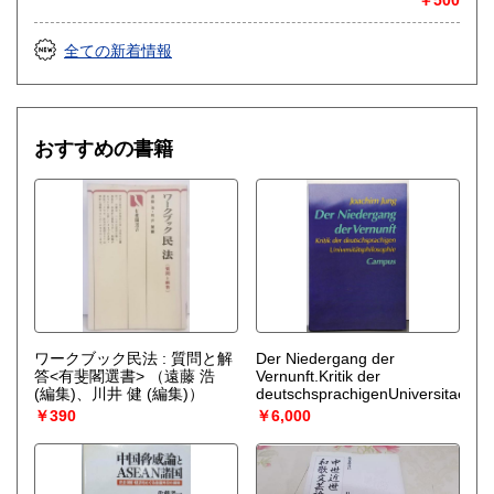
全ての新着情報
おすすめの書籍
ワークブック民法 : 質問と解
Der Niedergang der
答<有斐閣選書>
（遠藤 浩
Vernunft.Kritik der
(編集)、川井 健 (編集)）
deutschsprachigenUniversitaetsph
￥390
￥6,000