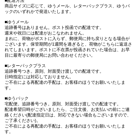
■配送方法
商品サイズに応じて、ゆうメール、レターパックプラス、ゆうパ
ックのいずれかで発送いたします。
■ゆうメール
追跡番号はありません。ポスト投函での配達です。
週末や祝日には配達がおこなわれません。
まれに、荷物がポストに入らず、郵便局に持ち戻りとなる場合が
ございます。保管期間が1週間を過ぎると、荷物がこちらに返送さ
れてしまいます。ポストに不在票が投函されていた場合は、お早
目に最寄りの郵便局にお問い合わせください。
■レターパックプラス
追跡番号つき。原則、対面受け渡しでの配達です。
日時指定には対応しておりません。
ご不在による再配達の手配は、お客様のほうでお願いいたしま
す。
■ゆうパック
宅配便。追跡番号つき。原則、対面受け渡しでの配達です。
配達希望日時がございましたら、ご注文後、お支払いの前にご連
絡ください(配達指定日は、対応できない場合もございますので、
ご了承ください)。
ご不在による再配達の手配は、お客様のほうでお願いいたしま
す。