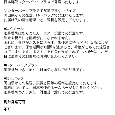
日本郵便レターパックプラスで発送いたします。
▽レターパックプラスで配送できないサイズ
岡山県からの発送。ゆうパックで発送いたします。
お届け先の都道府県ごとに送料を設定しております。
■ゆうメール
追跡番号はありません。ポスト投函での配達です。
週末や祝日には配達がおこなわれません。
まれに、荷物がポストに入らず、郵便局に持ち戻りとなる場合が
ございます。保管期間が1週間を過ぎると、荷物がこちらに返送さ
れてしまいます。ポストに不在票が投函されていた場合は、お早
目に最寄りの郵便局にお問い合わせください。
■レターパックプラス
追跡番号つき。原則、対面受け渡しでの配達です。
■ゆうパック
岡山県からの発送。実費と同等の送料を設定しております。
送料については、日本郵便のホームページをご参照ください。
追跡番号つき。原則、対面受け渡しでの配達です。
海外発送可否
不可