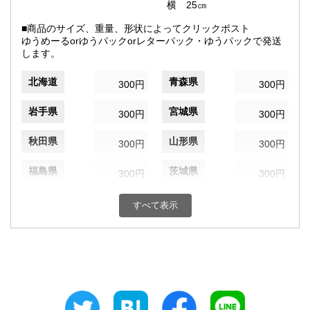
横 25㎝
■商品のサイズ、重量、形状によってクリックポスト
ゆうめーるorゆうパックorレターパック・ゆうパックで発送
します。
北海道
青森県
300円
300円
岩手県
宮城県
300円
300円
秋田県
山形県
300円
300円
福島県
茨城県
300円
300円
栃木県
群馬県
300円
300円
すべて表示
埼玉県
千葉県
300円
300円
東京都
神奈川県
300円
300円
新潟県
富山県
300円
300円