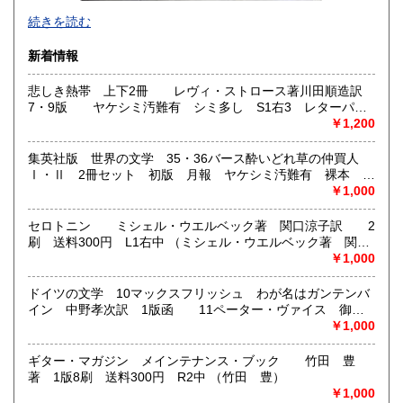
300円
300円
続きを読む
高知県
福岡県
300円
300円
新着情報
佐賀県
長崎県
300円
300円
悲しき熱帯 上下2冊 レヴィ・ストロース著川田順造訳
7・9版 ヤケシミ汚難有 シミ多し S1右3 レターパッ
熊本県
大分県
300円
300円
クプラス送付 （レヴィ・ストロース著川田順造訳）
￥1,200
宮崎県
鹿児島県
300円
300円
集英社版 世界の文学 35・36バース酔いどれ草の仲買人
Ⅰ・Ⅱ 2冊セット 初版 月報 ヤケシミ汚難有 裸本
沖縄県
レターパックプラス送付 L1左中 （ジョン・バース 野崎孝
￥1,000
300円
訳）
・送料は一律300円を基本とします。
セロトニン ミシェル・ウエルベック著 関口涼子訳 2
刷 送料300円 L1右中 （ミシェル・ウエルベック著 関口
JPの厚さ3㎝ルールが有りますので、超えるものは
涼子訳）
￥1,000
レターパックでのご発送となります。
更にそれを上回るセットものは、ゆうパックで対応しま
ドイツの文学 10マックスフリッシュ わが名はガンテンバ
す。
イン 中野孝次訳 1版函 11ペーター・ヴァイス 御者
のからだの影 消点 1版函 ヤケシミ汚有 シミ多し
￥1,000
郵便価格サービスの変更に伴い、一部地域・商品
2冊セット レターパックプラス L1左中 （マックスフリ
によってご負担をお願いする場合もございます。
ッシュ ペーターヴァイス）
ギター・マガジン メインテナンス・ブック 竹田 豊
・クレジット決済、代金前払いのいづれかの選択になりま
著 1版8刷 送料300円 R2中 （竹田 豊）
す。
￥1,000