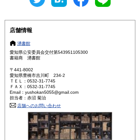
石川県
福井県
300円
300円
山梨県
長野県
300円
300円
店舗情報
岐阜県
静岡県
300円
300円
湧書館
愛知県
三重県
300円
300円
愛知県公安委員会交付第543951105300
書籍商 湧書館
滋賀県
京都府
300円
300円
〒441-8002
大阪府
兵庫県
300円
300円
愛知県豊橋市吉川町 234-2
ＴＥＬ：0532-31-7745
奈良県
和歌山県
300円
300円
ＦＡＸ：0532-31-7745
Email：yushokan5055@gmail.com
担当者：赤沼 菊治
鳥取県
島根県
300円
300円
店舗へのお問い合わせ
岡山県
広島県
300円
300円
山口県
徳島県
300円
300円
香川県
愛媛県