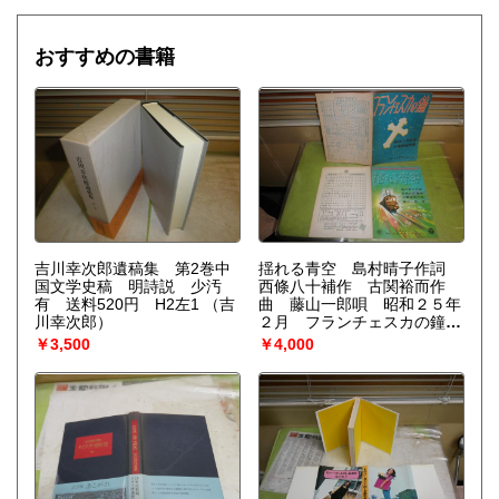
おすすめの書籍
吉川幸次郎遺稿集 第2巻中
揺れる青空 島村晴子作詞
国文学史稿 明詩説 少汚
西條八十補作 古関裕而作
有 送料520円 H2左1
（吉
曲 藤山一郎唄 昭和２５年
川幸次郎）
２月 フランチェスカの鐘
菊田一夫作詞 古関裕而作
￥3,500
￥4,000
曲 昭和２３年８月