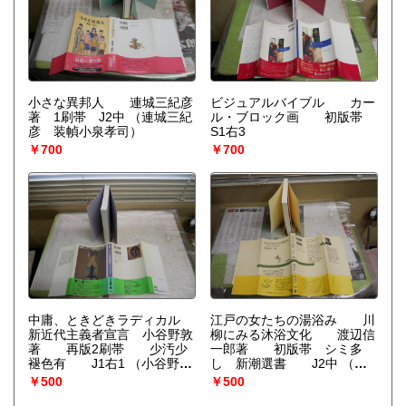
小さな異邦人 連城三紀彦
ビジュアルバイブル カー
著 1刷帯 J2中
（連城三紀
ル・ブロック画 初版帯
彦 装幀小泉孝司）
S1右3
￥700
￥700
中庸、ときどきラディカル
江戸の女たちの湯浴み 川
新近代主義者宣言 小谷野敦
柳にみる沐浴文化 渡辺信
著 再版2刷帯 少汚少
一郎著 初版帯 シミ多
褪色有 J1右1
（小谷野
し 新潮選書 J2中
（渡
敦）
辺信一郎）
￥500
￥500