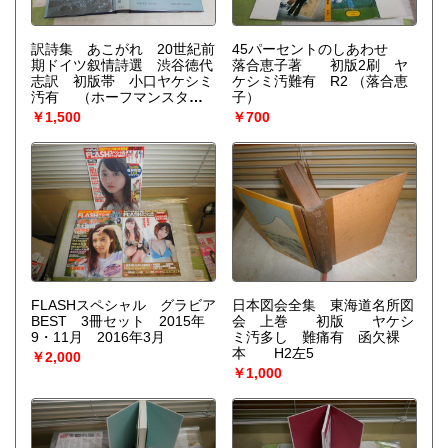
訳詩集 あこがれ 20世紀前
45パーセントのしあわせ
期ドイツ叙情詩選 渋谷徳代
落合恵子著 初版2刷 ヤ
志訳 初版帯 小口ヤケシミ
ケシミ汚難有 R2
（落合恵
汚有
（ホーフマンスター
子）
ル、リルケ、ヘッセ、ブレヒ
￥1,500
￥700
ト他 訳：渋谷徳代志）
FLASHスペシャル グラビア
日本図会全集 東海道名所図
BEST 3冊セット 2015年
会 上巻 初版 ヤケシ
9・11月 2016年3月
ミ汚多し 難痛有 函欠裸
本 H2左5
￥2,000
￥1,000