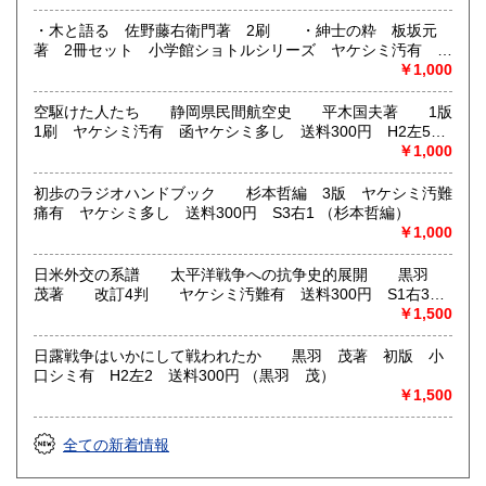
・代金引換はご相談下さい。（手数料他要）
・木と語る 佐野藤右衛門著 2刷 ・紳士の粋 板坂元
※公費は3000円以上からでお願いします。
著 2冊セット 小学館ショトルシリーズ ヤケシミ汚有
送料300円 S3右1 （佐野藤右衛門 板坂元著）
￥1,000
海外発送は行って居りません。
空駆けた人たち 静岡県民間航空史 平木国夫著 1版
沿線名：JR東海新幹線、名鉄・東海道本線
1刷 ヤケシミ汚有 函ヤケシミ多し 送料300円 H2左5
最寄駅：豊橋駅
（平木国夫）
￥1,000
営業時間：10:00〜21:00
定休日：年末年始・不定休 海外発送は行って居りませ
初歩のラジオハンドブック 杉本哲編 3版 ヤケシミ汚難
ん。
痛有 ヤケシミ多し 送料300円 S3右1 （杉本哲編）
￥1,000
書籍の買取について
日米外交の系譜 太平洋戦争への抗争史的展開 黒羽
神秘、哲学、歴史、美術書、アート、建築関係など、買取強
茂著 改訂4判 ヤケシミ汚難有 送料300円 S1右3
化しています。
（黒羽 茂）
￥1,500
取り扱い分野
日露戦争はいかにして戦われたか 黒羽 茂著 初版 小
総記、哲学宗教、歴史、社会科学、美術工芸、国語国文、外
口シミ有 H2左2 送料300円 （黒羽 茂）
国文学、近代文献、趣味、外国書、サブカルチャー、古書一
￥1,500
般（その他）
幻想怪奇推理、思想哲学、趣味の本、写真集、幕末ほか。
全ての新着情報