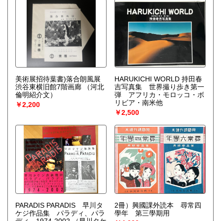
美術展招待葉書)落合朗風展
HARUKICHI WORLD 持田春
渋谷東横旧館7階画廊
（河北
吉写真集 世界撮り歩き第一
倫明紹介文）
弾 アフリカ・モロッコ・ボ
リビア・南米他
￥2,200
￥2,500
PARADIS PARADIS 早川タ
2冊）興國課外読本 尋常四
ケジ作品集 パラディ、パラ
學年 第三學期用