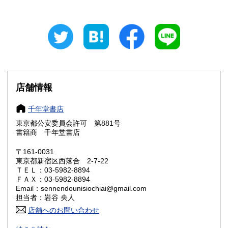
岐阜県
静岡県
820円
820円
愛知県
三重県
820円
820円
滋賀県
京都府
820円
820円
大阪府
兵庫県
820円
820円
店舗情報
奈良県
和歌山県
820円
820円
千年堂書店
東京都公安委員会許可 第881号
鳥取県
島根県
820円
820円
書籍商 千年堂書店
岡山県
広島県
820円
820円
〒161-0031
東京都新宿区西落合 2-7-22
ＴＥＬ：03-5982-8894
山口県
徳島県
820円
820円
ＦＡＸ：03-5982-8894
Email：sennendounisiochiai@gmail.com
香川県
愛媛県
820円
820円
担当者：岩谷 央人
店舗へのお問い合わせ
高知県
福岡県
820円
820円
なるべくコンディションのよい本を扱いたいと思っていま