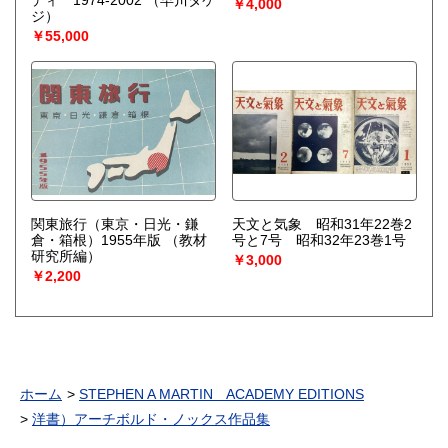
ディ 1974-2002
（早川タケ
￥4,000
ジ）
￥55,000
関東旅行（東京・日光・鎌
天文と気象 昭和31年22巻2
倉・箱根）1955年版
（教材
号と7号 昭和32年23巻1号
研究所編）
￥3,000
￥2,200
ホーム
STEPHEN A MARTIN ACADEMY EDITIONS
洋書）アーチボルド・ノックス作品集