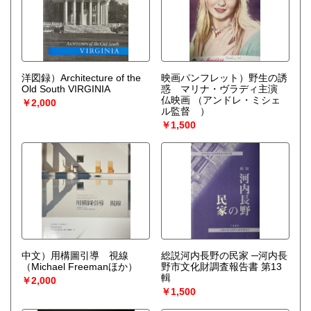
洋図録）Architecture of the
映画パンフレット）野生の誘
Old South VIRGINIΑ
惑 マリナ・ヴラディ主演
仏映画
（アンドレ・ミシェ
￥2,000
ル監督 ）
￥1,500
中文）用構圖引導 視線
総説河内長野の民家 ─河内長
（Michael Freemanほか）
野市文化財調査報告書 第13
輯
￥2,000
￥1,500