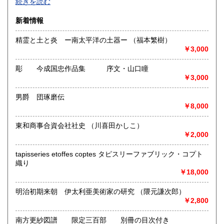
続きを読む
す。難ありの商品に関しては、できるだけその旨詳細に明記
佐賀県
長崎県
820円
820円
します。
新着情報
梱包 発送 その他 すべて苦情のないよう配慮いたしま
熊本県
大分県
820円
820円
す。
精霊と土と炎 ー南太平洋の土器ー （福本繁樹）
古書展では、うぶ荷をなるべく安く提供してます。愛書会
￥3,000
に参加してます。どうぞよろしくお願い致します。
宮崎県
鹿児島県
820円
820円
彫 今成国忠作品集 序文・山口瞳
沿線名：西武新宿線 都営地下鉄大江戸線
沖縄県
2,860円
￥3,000
最寄駅：中井駅 新井薬師駅 落合南長崎駅
営業時間：小売営業してません
定休日：ほぼ年中無休
男爵 団琢磨伝
￥8,000
書籍の買取について
東和商事合資会社社史 （川喜田かしこ）
ジャンルは問いません。
￥2,000
古くても汚れててもかまいません。また、新しいものでもち
ゃんと査定します。
tapisseries etoffes coptes タピスリーファブリック・コプト
お客様が仕分ける必要はありません。お任せください。
織り
その荷物に合った最良の買取をします。
￥18,000
取り扱い分野
明治初期来朝 伊太利亜美術家の研究 （隈元謙次郎）
￥2,800
哲学宗教、歴史、自然科学、美術工芸、近代文献、趣味、サ
ブカルチャー、古書一般（その他）
南方更紗図譜 限定三百部 別冊の目次付き