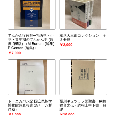
てんかん症候群─乳幼児・小
橋爪大三郎コレクション 全
児・青年期のてんかん学 (原
３冊揃
書 第5版)
（M Bureau (編集),
￥2,000
P Genton (編集)）
￥7,000
トトニカパン記 国立民族学
覆刻ギュツラフ訳聖書 約翰
博物館調査報告 157
（八杉
福音之伝・約翰上中下書・解
佳穂）
説
￥2,000
￥10,000