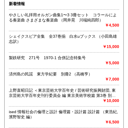
活を豊かにする本を広く扱います。
新着情報
熊本県
大分県
185円
185円
沿線名：小田急線/京王井の頭線
やさしい礼拝用オルガン曲集1〜3 3冊セット コラールによ
最寄駅：下北沢駅 南口徒歩3分 「北沢タウンホール」正面
る奏楽曲 さまざまな奏楽曲 （岡井晃 川端純四郎）
宮崎県
鹿児島県
入り口前
185円
185円
￥4,500
営業時間：正午から午後8時
定休日：月曜日
沖縄県
185円
シェイクスピア全集 全37巻揃 白水uブックス （小田島雄
志訳）
書籍の買取について
￥15,000
●店頭買取いたします。営業時間中に直接お持ち下さい。ご予
約等は必要ありません。担当者が留守の場合には、お預かり
製鉄研究 271号 1970-1 合併記念特集号
いたします。
￥5,000
●大量の場合は、出張買取致します。本の所在地、大体の量や
済州島の民謡 東方学紀要 別冊2 （高橋亨）
内容をお知らせ下さい。ご予約の日に現地に担当者が参りま
￥7,000
す。
上野直昭日記 ＜東京芸術大学百年史 / 芸術研究振興財団, 東
●遠方の方、ご多忙の方は、宅配便着払いによる買取もしてお
京芸術大学百年史刊行委員会 編 東京美術学校篇 第3巻 別巻
ります。あらかじめ量や内容をご連絡頂き、当店から送付致
＞ （上野直昭 著）
￥10,000
します必要書類・伝票をご利用下さい。お支払いは指定口座
への振込、店頭支払をお選び頂けます。
ised 情報社会の倫理と設計 倫理篇・設計篇 設計篇 （東浩紀,
濱野智史 編）
取り扱い分野
￥6,500
哲学宗教、社会科学、自然科学、美術工芸、外国文学、近代