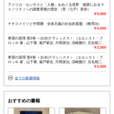
文献、趣味、古書一般（その他）
アメリカ・センサスと「人種」をめぐる境界 個票にみるマ
フェミニズム、クィア・スタディーズ等ジェンダー研究。精
イノリティへの調査実態の歴史 （菅（七戸）美弥）
神医学および福祉。社会科学全般。
￥5,000
ナチスドイツと中間層 全体主義の社会的基盤 （柳澤治）
￥4,000
希望の原理 第3巻 ＜白水iクラシックス＞ （エルンスト・ブ
ロッホ 著 ; 山下肇, 瀬戸鞏吉, 片岡啓治, 沼崎雅行, 石丸昭二,
保坂一夫 訳）
￥2,000
希望の原理 第4巻 ＜白水iクラシックス＞ （エルンスト・ブ
ロッホ 著 ; 山下肇, 瀬戸鞏吉, 片岡啓治, 沼崎雅行, 石丸昭二,
保坂一夫 訳）
￥2,000
全ての新着情報
おすすめの書籍