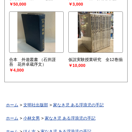
￥50,000
￥3,000
合本 外遊叢書
（石井謹
仮説実験授業研究 全12巻揃
吾 花井卓蔵序文）
￥10,000
￥4,000
ホーム
文明社出版部
家なき児 ある浮浪児の手記
ホーム
小林文男
家なき児 ある浮浪児の手記
ホーム
ほん吉
家なき児 ある浮浪児の手記