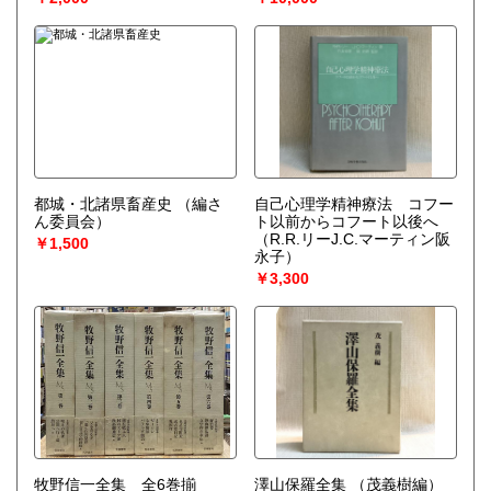
都城・北諸県畜産史
（編さ
自己心理学精神療法 コフー
ん委員会）
ト以前からコフート以後へ
（R.R.リーJ.C.マーティン阪
￥1,500
永子）
￥3,300
牧野信一全集 全6巻揃
澤山保羅全集
（茂義樹編）