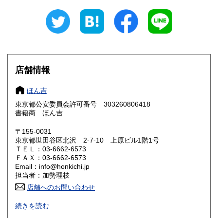
岐阜県
静岡県
185円
185円
愛知県
三重県
185円
185円
滋賀県
京都府
185円
185円
大阪府
兵庫県
185円
185円
店舗情報
奈良県
和歌山県
185円
185円
ほん吉
東京都公安委員会許可番号 303260806418
鳥取県
島根県
185円
185円
書籍商 ほん吉
岡山県
広島県
185円
185円
〒155-0031
東京都世田谷区北沢 2-7-10 上原ビル1階1号
ＴＥＬ：03-6662-6573
山口県
徳島県
185円
185円
ＦＡＸ：03-6662-6573
Email：info@honkichi.jp
香川県
愛媛県
185円
185円
担当者：加勢理枝
店舗へのお問い合わせ
高知県
福岡県
185円
185円
ごはんの炊き方から人生の危機まで。
続きを読む
出版年を問わず、社会や自分について考える友となる本、生
佐賀県
長崎県
185円
185円