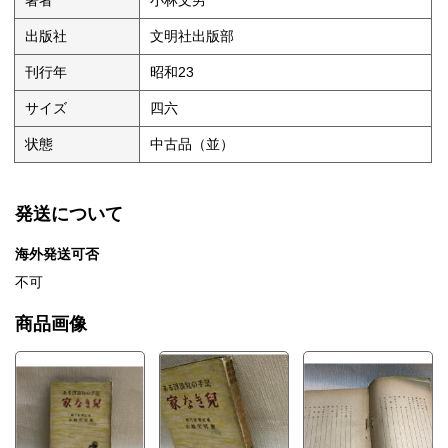
著者
小林文男
出版社
文明社出版部
刊行年
昭和23
サイズ
四六
状態
中古品（並）
発送について
海外発送可否
不可
商品画像