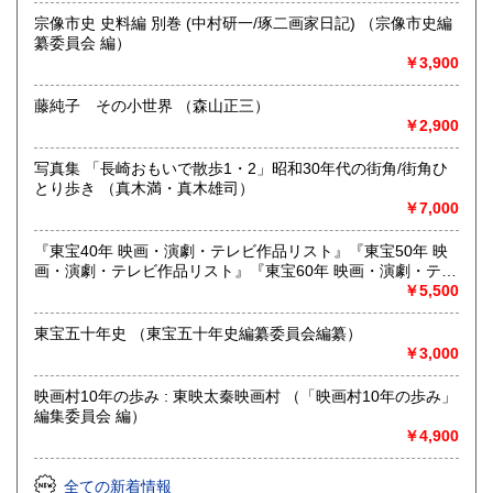
◆捨てる前に、まずご相談を！
宗像市史 史料編 別巻 (中村研一/琢二画家日記) （宗像市史編
纂委員会 編）
￥3,900
沿線名：西鉄天神大牟田線
最寄駅：高宮駅 バス停(寺塚、長住二丁目)
営業時間：13:00-18:00
藤純子 その小世界 （森山正三）
定休日：不定休
￥2,900
書籍の買取について
写真集 「長崎おもいで散歩1・2」昭和30年代の街角/街角ひ
とり歩き （真木満・真木雄司）
◆人文科学・文藝・芸術・自然科学・社会科学などの専門書
￥7,000
はもちろん、昭和レトロなもの歓迎! 雑誌・レコード・戦時
史料・アイドルなどなどまで幅広く買い取ります。
『東宝40年 映画・演劇・テレビ作品リスト』『東宝50年 映
画・演劇・テレビ作品リスト』『東宝60年 映画・演劇・テレ
◆大量の本の処分、不動産処分に伴う大量のモノの処分も併
ビ作品リスト』 3冊
￥5,500
せてご相談下さい。
東宝五十年史 （東宝五十年史編纂委員会編纂）
◆福岡近郊はもちろん、大量の場合は九州一円・山口まで出
￥3,000
向きます。
映画村10年の歩み : 東映太秦映画村 （「映画村10年の歩み」
取り扱い分野
編集委員会 編）
哲学宗教、歴史、社会科学、自然科学、美術工芸、外国文
￥4,900
学、サブカルチャー
アイドル・芸能誌
全ての新着情報