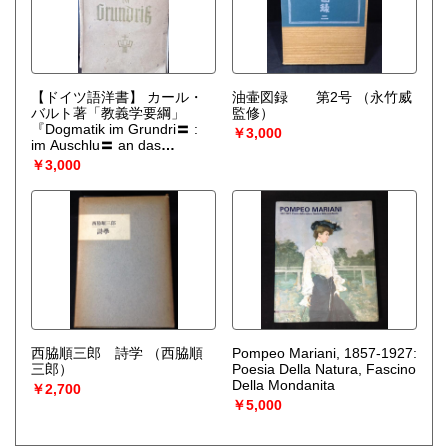
【ドイツ語洋書】 カール・
油壷図録 第2号
（永竹威
バルト著「教義学要綱」
監修）
『Dogmatik im Grundri〓 :
￥3,000
im Auschlu〓 an das
apostolische
￥3,000
Glaubensbekenntnis』
（Karl Barth (カール・バル
ト)）
西脇順三郎 詩学
（西脇順
Pompeo Mariani, 1857-1927:
三郎）
Poesia Della Natura, Fascino
Della Mondanita
￥2,700
￥5,000