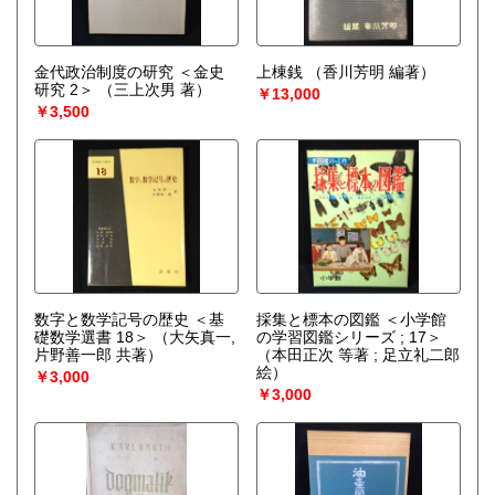
金代政治制度の研究 ＜金史
上棟銭
（香川芳明 編著）
研究 2＞
（三上次男 著）
￥13,000
￥3,500
数字と数学記号の歴史 ＜基
採集と標本の図鑑 ＜小学館
礎数学選書 18＞
（大矢真一,
の学習図鑑シリーズ ; 17＞
片野善一郎 共著）
（本田正次 等著 ; 足立礼二郎
絵）
￥3,000
￥3,000