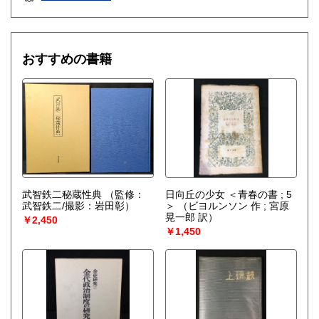
おすすめの書籍
武智鉄二秘蔵性典
（監修：
日向丘の少女 ＜青春の書 ; 5
武智鉄二/撮影：岩田彰）
＞
（ビヨルンソン 作 ; 宮原
晃一郎 訳）
￥2,450
￥1,450