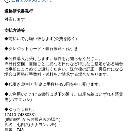
公費での購入について
適格請求書発行
対応します
支払方法等
◆前払いでお願い致します(公費を除く)
◆クレジットカード・銀行振込・代引き
◆公費購入お受けします。条件をお知らせください。
※日付空欄、書類ごとに異なる日付など特別なご指定がある場合
は事前にまとめてご通知ください。送付後の訂正・再送付になる
場合は再発行手数料・送料をご請求する場合があります。
◆代引き:送料と別途に手数料493円を申し受けます。
◆ご利用いただける銀行は以下の通り。口座名義はいずれも濱貴
史(ハマタカシ)
◆ゆうちょ銀行:
17410-74380331
(他の銀行からお振込みの場合)
店名 七四八(ナナヨンハチ)
店番 748