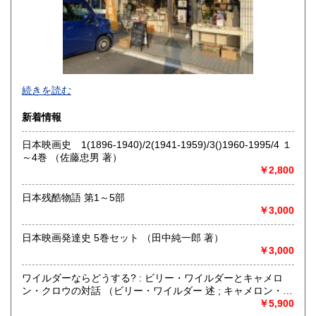
宮崎県
鹿児島県
250円
250円
沖縄県
250円
続きを読む
新着情報
日本映画史 1(1896-1940)/2(1941-1959)/3()1960-1995/4 １
～4巻 （佐藤忠男 著）
￥2,800
日本残酷物語 第1～5部
￥3,000
日本映画発達史 5巻セット （田中純一郎 著）
￥3,000
◆寺塚店で店頭買取中いたします
ワイルダーならどうする? : ビリー・ワイルダーとキャメロ
ン・クロウの対話 （ビリー・ワイルダー 述 ; キャメロン・ク
◆出張買取・本の整理・遺品整理・実家整理・生前整理・終
ロウ 著 ; 宮本高晴 訳）
￥5,900
活 ご相談ください