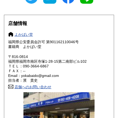
滋賀県
京都府
250円
250円
大阪府
兵庫県
250円
250円
店舗情報
奈良県
和歌山県
250円
250円
よかばい堂
福岡県公安委員会許可 第901162110046号
鳥取県
島根県
250円
250円
書籍商 よかばい堂
岡山県
広島県
250円
250円
〒816-0814
福岡県福岡市南区寺塚1-28-15第二南部ビル102
ＴＥＬ：090-3664-6867
山口県
徳島県
250円
250円
ＦＡＸ：--
Email：yokabaido@gmail.com
香川県
愛媛県
250円
250円
担当者：濱 貴史
店舗へのお問い合わせ
高知県
福岡県
250円
250円
佐賀県
長崎県
250円
250円
熊本県
大分県
250円
250円