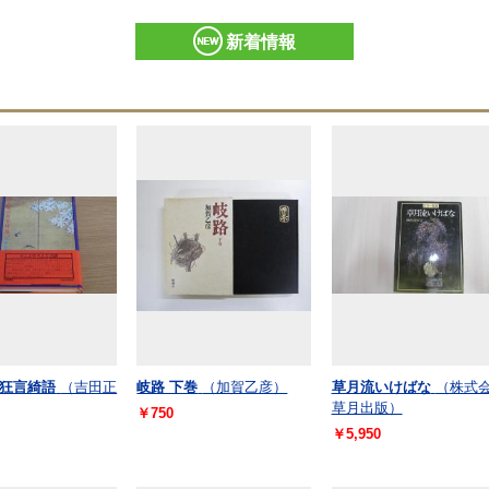
新着情報
狂言綺語
（吉田正
岐路 下巻
（加賀乙彦）
草月流いけばな
（株式
草月出版）
￥750
￥5,950