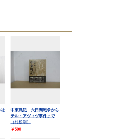
会社
中東戦記 六日間戦争から
テル・アヴィヴ事件まで
（村松剛）
￥500