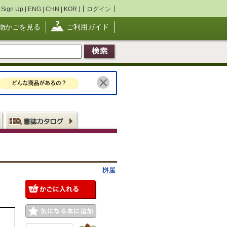
Sign Up [
ENG
|
CHN
|
KOR
]
ログイン
物かごを見る
ご利用ガイド
桝屋