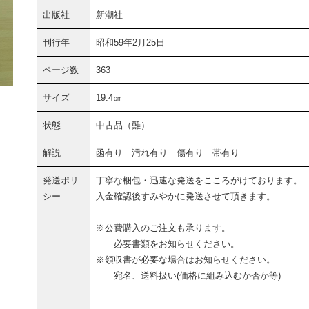
出版社
新潮社
刊行年
昭和59年2月25日
ページ数
363
サイズ
19.4㎝
状態
中古品（難）
解説
函有り 汚れ有り 傷有り 帯有り
発送ポリ
丁寧な梱包・迅速な発送をこころがけております。
シー
入金確認後すみやかに発送させて頂きます。
※公費購入のご注文も承ります。
必要書類をお知らせください。
※領収書が必要な場合はお知らせください。
宛名、送料扱い(価格に組み込むか否か等)