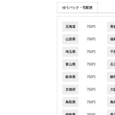
ゆうパック・宅配便
北海道
750円
青
山形県
750円
福
埼玉県
750円
千
富山県
750円
石
岐阜県
750円
静
京都府
750円
大
鳥取県
750円
島
徳島県
750円
香