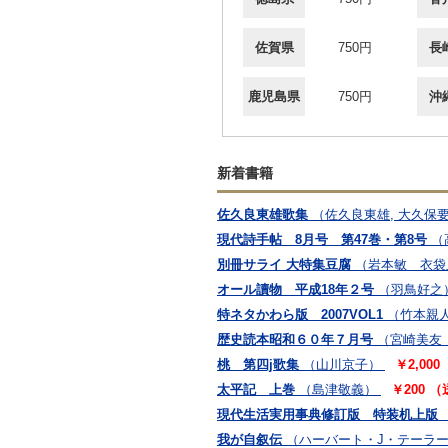
佐賀県
750円
長
鹿児島県
750円
沖
新着書籍
佐久良東雄歌集
（佐久良東雄, 大久保
現代詩手帖 8月号 第47巻・第8号
（
別冊サライ 大特集豆腐
（岩本敏 衣袋
オール讀物 平成18年２号
（羽鳥好之
特ネタかわら版 2007VOL1
（竹本親
歴史読本昭和６０年７月号
（宮崎美友
桃 第四j歌集
（山川京子）
￥2,00
太平記 上巻
（島津敬義）
￥200 
現代生活実用事典修訂版 特装机上版
我が自叙伝
（ハーバート・J・テーラ