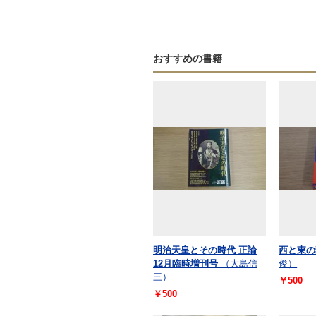
おすすめの書籍
明治天皇とその時代 正論
西と東の
12月臨時増刊号
（大島信
俊）
三）
￥500
￥500