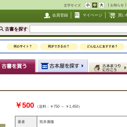
お知らせ
文字サイズ
会員登録
マイページ
買い
古書を探す
￥500
（送料：￥750 ～ ￥1,450）
著者
筒井康隆