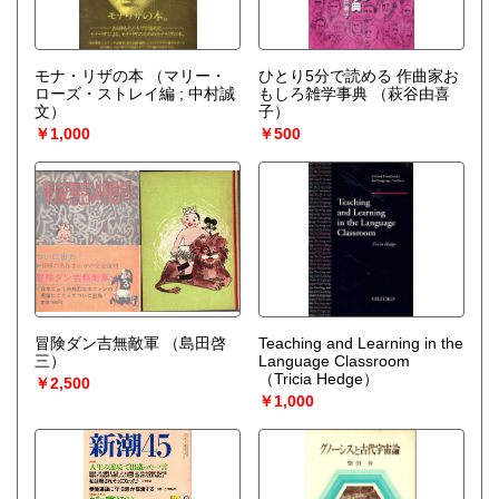
モナ・リザの本
（マリー・
ひとり5分で読める 作曲家お
ローズ・ストレイ編 ; 中村誠
もしろ雑学事典
（萩谷由喜
文）
子）
￥1,000
￥500
冒険ダン吉無敵軍
（島田啓
Teaching and Learning in the
三）
Language Classroom
（Tricia Hedge）
￥2,500
￥1,000