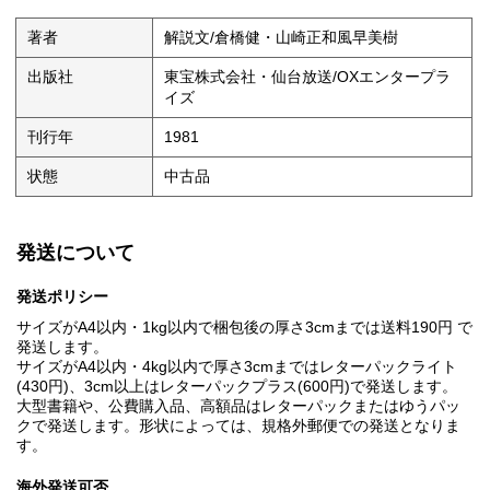
著者
解説文/倉橋健・山崎正和風早美樹
出版社
東宝株式会社・仙台放送/OXエンタープラ
イズ
刊行年
1981
状態
中古品
発送について
発送ポリシー
サイズがA4以内・1kg以内で梱包後の厚さ3cmまでは送料190円 で
発送します。
サイズがA4以内・4kg以内で厚さ3cmまではレターパックライト
(430円)、3cm以上はレターパックプラス(600円)で発送します。
大型書籍や、公費購入品、高額品はレターパックまたはゆうパッ
クで発送します。形状によっては、規格外郵便での発送となりま
す。
海外発送可否