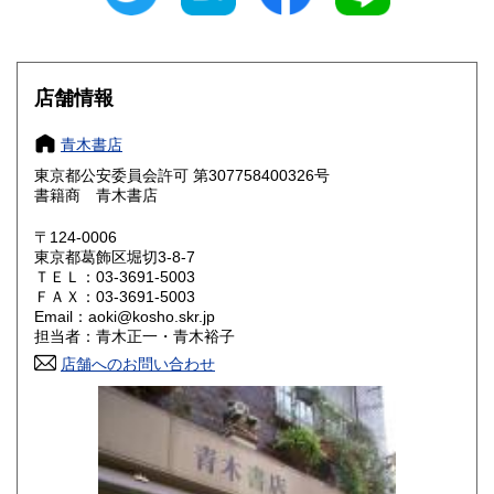
滋賀県
京都府
430円
430円
大阪府
兵庫県
430円
430円
店舗情報
奈良県
和歌山県
430円
430円
青木書店
東京都公安委員会許可 第307758400326号
鳥取県
島根県
430円
430円
書籍商 青木書店
岡山県
広島県
430円
430円
〒124-0006
東京都葛飾区堀切3-8-7
ＴＥＬ：03-3691-5003
山口県
徳島県
430円
430円
ＦＡＸ：03-3691-5003
Email：aoki@kosho.skr.jp
香川県
愛媛県
430円
430円
担当者：青木正一・青木裕子
店舗へのお問い合わせ
高知県
福岡県
430円
430円
佐賀県
長崎県
430円
430円
熊本県
大分県
430円
430円