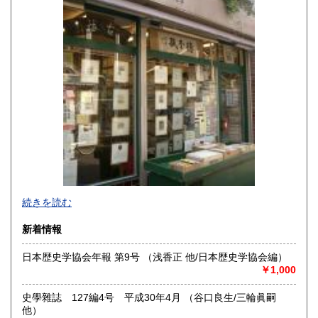
宮崎県
鹿児島県
430円
430円
沖縄県
430円
続きを読む
新着情報
日本歴史学協会年報 第9号 （浅香正 他/日本歴史学協会編）
￥1,000
東京下町で七十四年、一冊一冊を大切にお届けします。幅広
い分野で日々更新中。ホームページにもお立ち寄りくださ
史學雜誌 127編4号 平成30年4月 （谷口良生/三輪眞嗣
い。
他）
https://aokishoten.sakura.ne.jp/