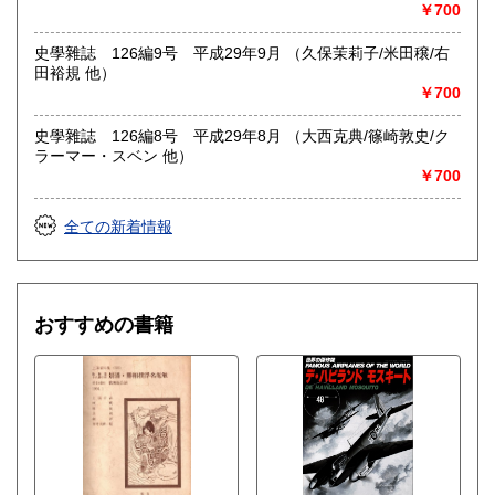
￥700
史學雜誌 126編9号 平成29年9月 （久保茉莉子/米田穣/右
田裕規 他）
￥700
史學雜誌 126編8号 平成29年8月 （大西克典/篠崎敦史/ク
ラーマー・スベン 他）
￥700
全ての新着情報
おすすめの書籍