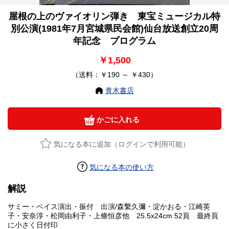
屋根の上のヴァイオリン弾き 東宝ミュージカル特
別公演(1981年7月宮城県民会館)仙台放送創立20周
年記念 プログラム
￥1,500
（送料：￥190 ～ ￥430）
青木書店
かごに入れる
気になる本に追加（ログインで利用可能）
気になる本の使い方
解説
サミー・ベイス演出・振付 出演/森繫久彌・淀かおる・江崎英
子・安奈淳・松岡由利子・上條恒彦他 25.5x24cm 52頁 最終頁
に小さく日付印