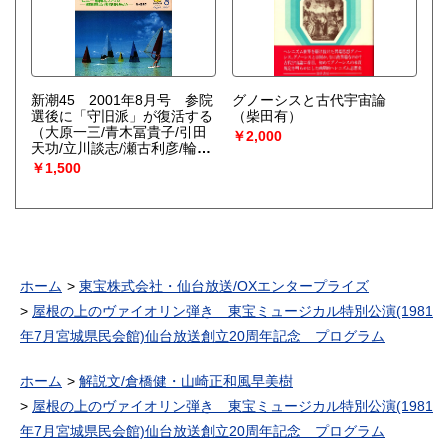
新潮45 2001年8月号 参院
グノーシスと古代宇宙論
選後に「守旧派」が復活する
（柴田有）
（大原一三/青木冨貴子/引田
￥2,000
天功/立川談志/瀬古利彦/輪島
大士/有森裕子 他）
￥1,500
ホーム
東宝株式会社・仙台放送/OXエンタープライズ
屋根の上のヴァイオリン弾き 東宝ミュージカル特別公演(1981
年7月宮城県民会館)仙台放送創立20周年記念 プログラム
ホーム
解説文/倉橋健・山崎正和風早美樹
屋根の上のヴァイオリン弾き 東宝ミュージカル特別公演(1981
年7月宮城県民会館)仙台放送創立20周年記念 プログラム