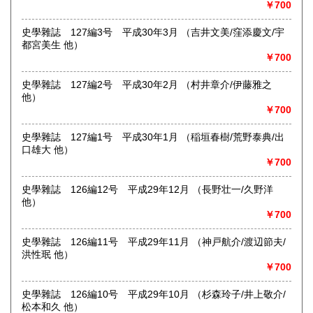
￥700
沿線名：京成線
史學雜誌 127編3号 平成30年3月 （吉井文美/窪添慶文/宇
最寄駅：堀切菖蒲園駅徒歩約1分
都宮美生 他）
営業時間：12:00〜17:00
￥700
定休日：店舗は雨天休業及び「不定休」です。店舗での日時
指定受取は出来かねます。
史學雜誌 127編2号 平成30年2月 （村井章介/伊藤雅之
書籍の買取について
他）
￥700
-
史學雜誌 127編1号 平成30年1月 （稲垣春樹/荒野泰典/出
取り扱い分野
口雄大 他）
￥700
哲学宗教、歴史、社会科学、自然科学、美術工芸、国語国
文、外国文学、近代文献、趣味、サブカルチャー
史學雜誌 126編12号 平成29年12月 （長野壮一/久野洋
他）
￥700
史學雜誌 126編11号 平成29年11月 （神戸航介/渡辺節夫/
洪性珉 他）
￥700
史學雜誌 126編10号 平成29年10月 （杉森玲子/井上敬介/
松本和久 他）