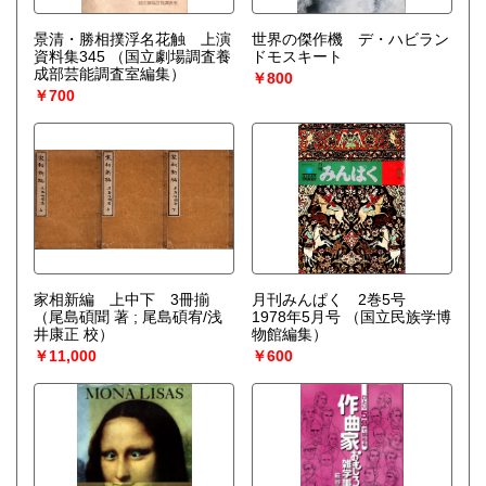
景清・勝相撲浮名花触 上演
世界の傑作機 デ・ハビラン
資料集345
（国立劇場調査養
ドモスキート
成部芸能調査室編集）
￥800
￥700
家相新編 上中下 3冊揃
月刊みんぱく 2巻5号
（尾島碩聞 著 ; 尾島碩宥/浅
1978年5月号
（国立民族学博
井康正 校）
物館編集）
￥11,000
￥600