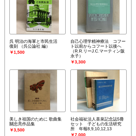
呉 明治の海軍と市民生活
自己心理学精神療法 コフー
復刻
（呉公論社 編）
ト以前からコフート以後へ
（R.R.リーJ.C.マーティン阪
￥1,500
永子）
￥3,300
美しき祖国のために 歌曲集
社会福祉法人喜泉記念誌5冊
關忠亮作品集
セット 子どもの生活研究
所 年報8,9,10,12,13
￥3,500
￥7,000