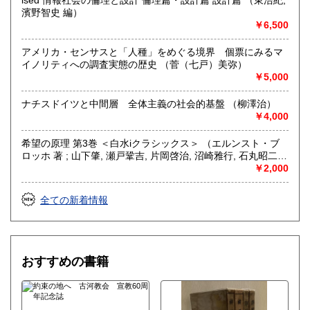
ised 情報社会の倫理と設計 倫理篇・設計篇 設計篇 （東浩紀,
文献、趣味、古書一般（その他）
濱野智史 編）
フェミニズム、クィア・スタディーズ等ジェンダー研究。精
￥6,500
神医学および福祉。社会科学全般。
アメリカ・センサスと「人種」をめぐる境界 個票にみるマ
イノリティへの調査実態の歴史 （菅（七戸）美弥）
￥5,000
ナチスドイツと中間層 全体主義の社会的基盤 （柳澤治）
￥4,000
希望の原理 第3巻 ＜白水iクラシックス＞ （エルンスト・ブ
ロッホ 著 ; 山下肇, 瀬戸鞏吉, 片岡啓治, 沼崎雅行, 石丸昭二,
保坂一夫 訳）
￥2,000
全ての新着情報
おすすめの書籍