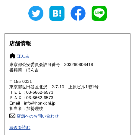
岐阜県
静岡県
600円
600円
愛知県
三重県
600円
600円
滋賀県
京都府
600円
600円
大阪府
兵庫県
600円
600円
店舗情報
奈良県
和歌山県
600円
600円
ほん吉
東京都公安委員会許可番号 303260806418
鳥取県
島根県
600円
600円
書籍商 ほん吉
岡山県
広島県
600円
600円
〒155-0031
東京都世田谷区北沢 2-7-10 上原ビル1階1号
ＴＥＬ：03-6662-6573
山口県
徳島県
600円
600円
ＦＡＸ：03-6662-6573
Email：info@honkichi.jp
香川県
愛媛県
600円
600円
担当者：加勢理枝
店舗へのお問い合わせ
高知県
福岡県
600円
600円
ごはんの炊き方から人生の危機まで。
続きを読む
出版年を問わず、社会や自分について考える友となる本、生
佐賀県
長崎県
600円
600円