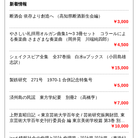
活を豊かにする本を広く扱います。
新着情報
熊本県
大分県
600円
600円
沿線名：小田急線/京王井の頭線
断酒会 依存より創造へ （高知県断酒新生会編）
最寄駅：下北沢駅 南口徒歩3分 「北沢タウンホール」正面
￥3,000
宮崎県
鹿児島県
入り口前
600円
600円
営業時間：正午から午後8時
やさしい礼拝用オルガン曲集1〜3 3冊セット コラールによ
定休日：月曜日
沖縄県
600円
る奏楽曲 さまざまな奏楽曲 （岡井晃 川端純四郎）
￥4,500
書籍の買取について
●店頭買取いたします。営業時間中に直接お持ち下さい。ご予
シェイクスピア全集 全37巻揃 白水uブックス （小田島雄
約等は必要ありません。担当者が留守の場合には、お預かり
志訳）
いたします。
￥15,000
●大量の場合は、出張買取致します。本の所在地、大体の量や
製鉄研究 271号 1970-1 合併記念特集号
内容をお知らせ下さい。ご予約の日に現地に担当者が参りま
￥5,000
す。
済州島の民謡 東方学紀要 別冊2 （高橋亨）
●遠方の方、ご多忙の方は、宅配便着払いによる買取もしてお
￥7,000
ります。あらかじめ量や内容をご連絡頂き、当店から送付致
します必要書類・伝票をご利用下さい。お支払いは指定口座
上野直昭日記 ＜東京芸術大学百年史 / 芸術研究振興財団, 東
への振込、店頭支払をお選び頂けます。
京芸術大学百年史刊行委員会 編 東京美術学校篇 第3巻 別巻
＞ （上野直昭 著）
￥10,000
取り扱い分野
哲学宗教、社会科学、自然科学、美術工芸、外国文学、近代