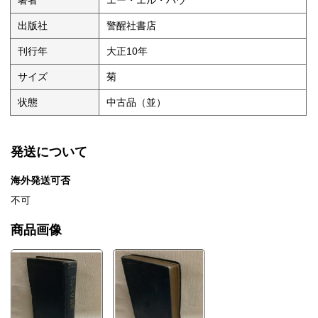
著者
エー・エル・ハウ
出版社
警醒社書店
刊行年
大正10年
サイズ
菊
状態
中古品（並）
発送について
海外発送可否
不可
商品画像