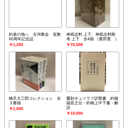
約束の地へ 古河教会 宣教
神祇志料 上下、神祇志料附
60周年記念誌
考 上下 全4揃
（栗田寛 ）
￥1,200
￥70,000
橋爪大三郎コレクション 全
覆刻ギュツラフ訳聖書 約翰
３冊揃
福音之伝・約翰上中下書・解
説
￥2,000
￥10,000