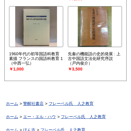
1960年代の初等国語科教育
先秦の機能語の史的発展 : 上
素描 フランスの国語科教育 1
古中国語文法化研究序説
（中西一弘）
（戸内俊介）
￥1,000
￥3,500
ホーム
警醒社書店
フレーベル氏 人之教育
ホーム
エー・エル・ハウ
フレーベル氏 人之教育
ホーム
ほん吉
フレーベル氏 人之教育