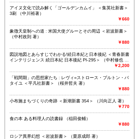
「日本の古本屋」で販売している古本は、隣りの「文化磁場
油や」で一部展示販売も春～秋にしています、堀辰雄、立原
アイヌ文化で読み解く「ゴールデンカムイ」 ＜集英社新書＞
道造、加藤周一などのゆかりの土地柄です。信州にお越しの
3刷 （中川裕著）
場合はどうぞお立ち寄り下さい。
￥660
沿線名：しなの鉄道
象徴天皇制への道 : 米国大使グルーとその周辺 ＜岩波新書＞
最寄駅：信濃追分駅
（中村政則 著）
営業時間：12:00〜17:00
￥880
定休日：火・水曜日(夏季:毎日営業、冬季:天気次第)
図説地図とあらすじでわかる!続日本紀と日本後紀 ＜青春新書
書籍の買取について
インテリジェンス 続日本紀 日本後紀 PI-295＞ （中村修也 監
修）
￥2,200
◇近隣であれば書籍の買取をしています。少数であれば店へ
の持ち込み、あるいは量が多い場合はまずは電話などで相談
「戦間期」の思想家たち : レヴィ=ストロース・ブルトン・バ
をさせていただくこともあります。
タイユ ＜平凡社新書＞ （桜井哲夫 著）
￥880
買取が出来る本とそうでない本があります、メール・電話等
で連絡頂ければと思います。
小布施まちづくりの奇跡 ＜新潮新書 354＞ （川向正人 著）
￥770
取り扱い分野
哲学宗教、歴史、社会科学、美術工芸、外国文学、趣味、サ
食の本 ある料理人の読書録 （稲田俊輔）
ブカルチャー、古書一般（その他）
￥880
ロシア異界幻想 ＜岩波新書＞ （栗原成郎 著）