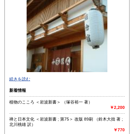
600円
600円
沖縄県
600円
続きを読む
新着情報
植物のこころ ＜岩波新書＞ （塚谷裕一 著）
￥2,200
追分コロニーは「豊かな暮らし」をテーマにした「村の古本
屋」です。人が精神的に豊かな生活を送るための 様々な遊び
禅と日本文化 ＜岩波新書 ; 第75＞ 改版 89刷 （鈴木大拙 著 ;
的「衣・食・住、アート、音楽、旅、 趣味、健康、文芸、経
北川桃雄 訳）
済、社会、哲学、政治」 等の幅広いテーマを扱います。
￥770