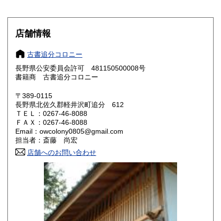
滋賀県
京都府
600円
600円
大阪府
兵庫県
600円
600円
店舗情報
奈良県
和歌山県
600円
600円
古書追分コロニー
長野県公安委員会許可 481150500008号
鳥取県
島根県
600円
600円
書籍商 古書追分コロニー
岡山県
広島県
600円
600円
〒389-0115
長野県北佐久郡軽井沢町追分 612
ＴＥＬ：0267-46-8088
山口県
徳島県
600円
600円
ＦＡＸ：0267-46-8088
Email：owcolony0805@gmail.com
香川県
愛媛県
600円
600円
担当者：斎藤 尚宏
店舗へのお問い合わせ
高知県
福岡県
600円
600円
佐賀県
長崎県
600円
600円
熊本県
大分県
600円
600円
宮崎県
鹿児島県