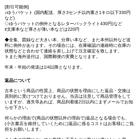
[割引可能例]
♪ゆうパケット (国内配送、厚さ3センチ以内重さ1キロ以下330円
など)
◇ゆうパケットの例外となるレターパックライト430円)など
♯文庫本など厚さが薄い本などは220円
◆全集、図録など大きい本、分厚い本など、また本州以外など送
料に例外があります。その場合には、在庫確認の連絡時に在庫の
状態などと合わせて連絡を差し上げて注文確定を致します。
♭また海外送付は、国際郵便の実費となります。
年末・年始の発送は1/4以降となります。
返品について
古本という商品の性質上、商品の状態を理由にした返品・交換は
原則的に受けつけておりません。当店は注意して商品管理をして
いますが、過失等あれば、商品到着後2日以内にまずメールでお知
らせ下さい。
何らかの理由で(商品の状態以外の理由で)返品となる場合でも、
(小古書店を維持していくために)返品に係るコストはお客様にご負
担をお願いします。