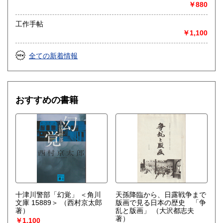
￥880
工作手帖
￥1,100
全ての新着情報
おすすめの書籍
十津川警部「幻覚」 ＜角川
天孫降臨から、日露戦争まで
文庫 15889＞
（西村京太郎
版画で見る日本の歴史 「争
著）
乱と版画」
（大沢都志夫
著）
￥1,100