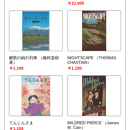
￥22,000
郷愁の鈍行列車
（種村直樹
NIGHTSCAPE
（THOMAS
著）
CHASTAIN）
￥1,100
￥1,100
てんじんさま
MILDRED PIERCE
（James
M. Cain）
￥1,100