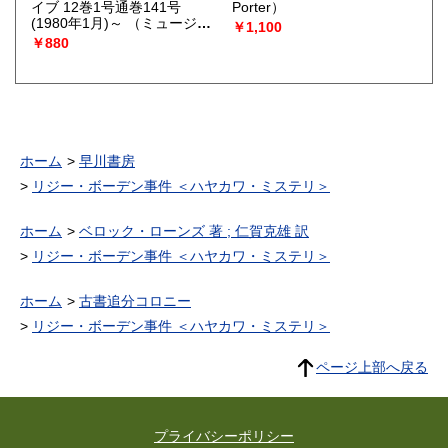
イブ 12巻1号通巻141号
Porter）
(1980年1月)～
（ミュージッ
￥1,100
ク・マガジン [編]）
￥880
ホーム
早川書房
リジー・ボーデン事件 ＜ハヤカワ・ミステリ＞
ホーム
ベロック・ローンズ 著 ; 仁賀克雄 訳
リジー・ボーデン事件 ＜ハヤカワ・ミステリ＞
ホーム
古書追分コロニー
リジー・ボーデン事件 ＜ハヤカワ・ミステリ＞
ページ上部へ戻る
プライバシーポリシー