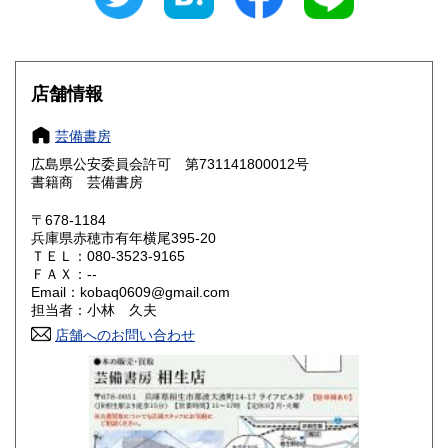
愛知県
三重県
185円
185円
滋賀県
京都府
185円
185円
店舗情報
大阪府
兵庫県
185円
185円
芸備書房
奈良県
和歌山県
広島県公安委員会許可 第731141800012号
185円
185円
書籍商 芸備書房
鳥取県
島根県
185円
185円
〒678-1184
兵庫県赤穂市有年横尾395-20
岡山県
広島県
185円
185円
ＴＥＬ：080-3523-9165
ＦＡＸ：--
Email：kobaq0609@gmail.com
山口県
徳島県
185円
185円
担当者：小林 久夫
香川県
店舗へのお問い合わせ
愛媛県
185円
185円
高知県
福岡県
185円
185円
佐賀県
長崎県
185円
185円