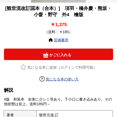
[観世流改訂謡本（合本）] 項羽・橋弁慶・熊坂・
小督・野守 外4 檜版
￥1,375
（送料：￥185）
芸備書房
かごに入れる
気になる本に追加（ログインで利用可能）
気になる本の使い方
解説
4版 和装本 全体に少シミ等あり。下小口に書き込みあり。その
他状態は並上。送料185円～
著者
観世元滋 訂