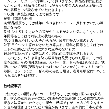
ーム、ノーリターンでお願いしておりますが、商品説明に記載が
なかったり、検品時に見落としがあった場合のみ返品返金等も含
めお客様とご相談させていただきます。
※状態・商品説明(あくまで目安です)
極美:ほぼ新品同様
美:新品程度もしくは経年に比べきれいで、シミ擦れヤケいたみ等
僅かなもの
良好:シミ擦れやけいたみ等が少しあるがあまり気にならない。経
年同等もしくはそれ以上の状態のもの
並:シミ擦れやけいたみ等があるが、経年同等の状態のもの
並下:目立つシミ擦れやけいたみ等ある。経年と同等もしくはそれ
以下の状態だが読むのに大きな支障のないもの
難:経年に比べても状態は悪く、読むのに支障を感じるもの
そのほか、線引き書き込み蔵書印は見受けられた場合、その程
度を記載。その他付属品(函、カバー、帯、月報等)はある場合、状
態について記載(記載ないものはついていません)。セットもの(〇
巻揃、セット)には、一部の巻のみある場合、巻号を明記(すべてに
ある場合巻号は省略)。
他特記事項
ご注文から2週間以内にカード決済もしくは指定口座へのお振込
み、購入の意思表示や支払い方法等のご連絡(例えば公費支払の手
続き方法等)がいただけない場合、恐縮ですが、当方で注文をキャ
ンセル処理させていただく場合があります。基本的に日本の古本