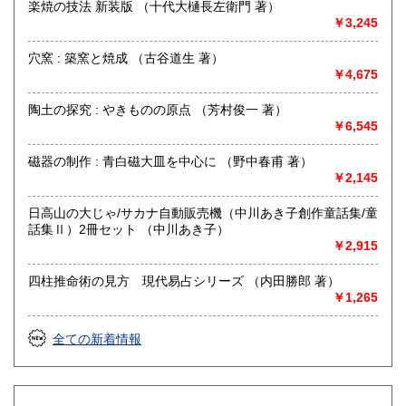
楽焼の技法 新装版 （十代大樋長左衛門 著）
定休日：相生店:月、火曜日 その他臨時休業あり
￥3,245
書籍の買取について
穴窯 : 築窯と焼成 （古谷道生 著）
出張買取、店頭買取しております。なお、不在の時も多々あ
￥4,675
りますので、事前に必ず電話、e-mail等でご連絡ください。
陶土の探究 : やきものの原点 （芳村俊一 著）
￥6,545
取り扱い分野
総記、哲学宗教、歴史、社会科学、自然科学、美術工芸、国
磁器の制作 : 青白磁大皿を中心に （野中春甫 著）
語国文、外国文学、古典籍、近代文献、趣味、外国書、サブ
￥2,145
カルチャー、古書一般（その他）
日高山の大じゃ/サカナ自動販売機（中川あき子創作童話集/童
話集Ⅱ）2冊セット （中川あき子）
￥2,915
四柱推命術の見方 現代易占シリーズ （内田勝郎 著）
￥1,265
全ての新着情報