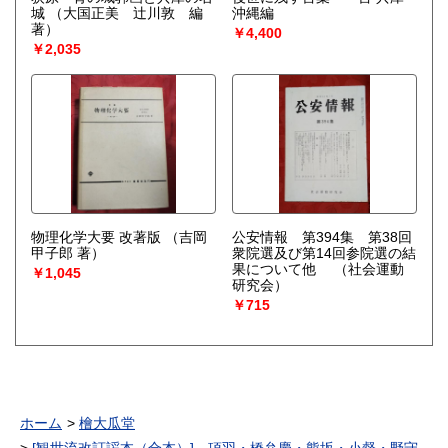
城
（大国正美 辻川敦 編
沖縄編
著）
￥4,400
￥2,035
物理化学大要 改著版
（吉岡
公安情報 第394集 第38回
甲子郎 著）
衆院選及び第14回参院選の結
果について他
（社会運動
￥1,045
研究会）
￥715
ホーム
檜大瓜堂
[観世流改訂謡本（合本）] 項羽・橋弁慶・熊坂・小督・野守