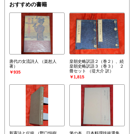
おすすめの書籍
唐代の女流詩人
（楽恕人
皇朝史略訳語２（巻２）、続
著）
皇朝史略訳語３（巻３） ２
冊セット
（堤大介 訳）
￥935
￥1,815
新憲法と伝統
（野口恒樹
箸の本 日本料理技術選集