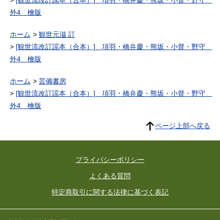
外4 檜版
ホーム
観世元滋 訂
[観世流改訂謡本（合本）] 項羽・橋弁慶・熊坂・小督・野守
外4 檜版
ホーム
芸備書房
[観世流改訂謡本（合本）] 項羽・橋弁慶・熊坂・小督・野守
外4 檜版
ページ上部へ戻る
プライバシーポリシー
よくある質問
特定商取引に関する法律に基づく表記