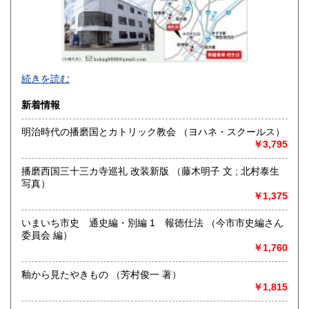
熊本県
大分県
185円
185円
宮崎県
鹿児島県
185円
185円
沖縄県
185円
続きを読む
新着情報
明治時代の播磨国とカトリック教会 （ヨハネ・スクールス）
￥3,795
鉄道、飛行機、バス、船をはじめとした交通関係、政治、経
済、思想、宗教、地誌、国際関係、郷土史、戦記、軍事、歴
播磨西国三十三カ寺巡礼 改装新版 （藤木明子 文 ; 北村泰生
史、古典、文藝、言語学、心理学、哲学、占術、民俗学、美
写真）
術工芸、各種産業（農林水産、建築土木、医療福祉、薬学、
￥1,375
理工学、各種産業統計等）を中心に、社会科学、人文科学、
自然科学、コミック、児童書、同人誌、ZINE等幅広く取り扱
いまいち市史 通史編・別編 1 報徳仕法 （今市市史編さん
いをしております。
委員会 編）
￥1,760
沿線名：JR山陽本線有年駅 相生店についてはJR山陽本線相
生駅
釉から見たやきもの （芳村俊一 著）
最寄駅：JR山陽本線有年駅 相生店についてはJR山陽本線相
￥1,815
生駅南口下車徒歩15分
営業時間：相生店:11-17時