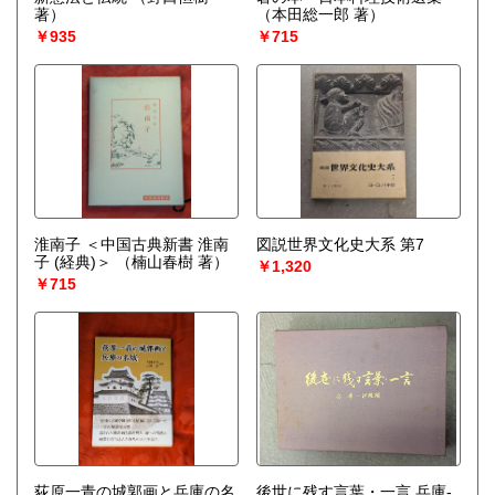
著）
（本田総一郎 著）
￥935
￥715
淮南子 ＜中国古典新書 淮南
図説世界文化史大系 第7
子 (経典)＞
（楠山春樹 著）
￥1,320
￥715
荻原一青の城郭画と兵庫の名
後世に残す言葉・一言 兵庫-