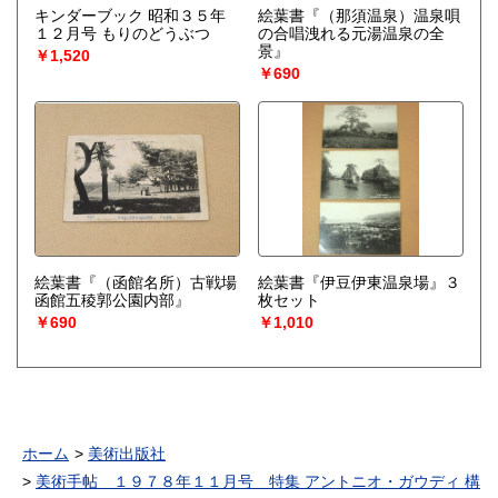
キンダーブック 昭和３５年
絵葉書『（那須温泉）温泉唄
１２月号 もりのどうぶつ
の合唱洩れる元湯温泉の全
景』
￥1,520
￥690
絵葉書『（函館名所）古戦場
絵葉書『伊豆伊東温泉場』３
函館五稜郭公園内部』
枚セット
￥690
￥1,010
ホーム
美術出版社
美術手帖 １９７８年１１月号 特集 アントニオ・ガウディ 構