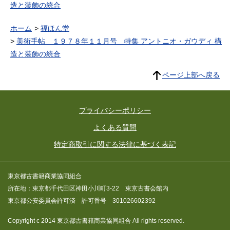
造と装飾の統合
ホーム
福ほん堂
美術手帖 １９７８年１１月号 特集 アントニオ・ガウディ 構
造と装飾の統合
ページ上部へ戻る
プライバシーポリシー
よくある質問
特定商取引に関する法律に基づく表記
東京都古書籍商業協同組合
所在地：東京都千代田区神田小川町3-22 東京古書会館内
東京都公安委員会許可済 許可番号 301026602392
Copyright c 2014 東京都古書籍商業協同組合 All rights reserved.