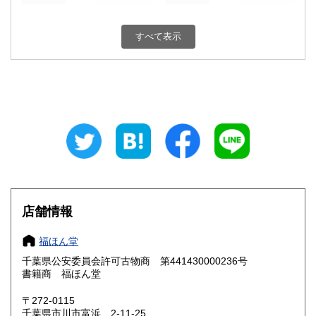
新潟県
富山県
0円
0円
すべて表示
石川県
福井県
0円
0円
山梨県
長野県
0円
0円
岐阜県
静岡県
0円
0円
愛知県
三重県
0円
0円
滋賀県
京都府
0円
0円
大阪府
兵庫県
0円
0円
店舗情報
奈良県
和歌山県
0円
0円
福ほん堂
千葉県公安委員会許可古物商 第441430000236号
鳥取県
島根県
0円
0円
書籍商 福ほん堂
岡山県
広島県
0円
0円
〒272-0115
千葉県市川市富浜 2-11-25