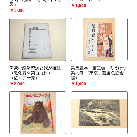
図』
￥1,500
￥1,000
満蒙の経済資源と我が権益
染色読本 第三編 ろうけつ
（教化資料第百九輯）
染の巻
（東京手芸染色協会
（佐々井一晁）
編）
￥2,000
￥1,000