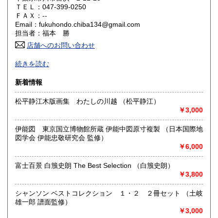
ＴＥＬ：047-399-0250
山口県
徳島県
0円
0円
ＦＡＸ：--
Email：fukuhondo.chiba134@gmail.com
香川県
愛媛県
0円
0円
担当者：福本 勝
店舗へのお問い合わせ
高知県
福岡県
0円
0円
-
続きを読む
佐賀県
長崎県
0円
0円
沿線名：店舗はありませんネット通販のみの営業です
新着情報
最寄駅：-
熊本県
大分県
0円
0円
営業時間：-
松平静江木版画集 わたしの川越 （松平静江）
定休日：-
￥3,000
宮崎県
鹿児島県
0円
0円
書籍の買取について
伊能図 東京国立博物館所蔵 伊能中図原寸複製 （日本国際地
沖縄県
0円
-
図学会 伊能忠敬研究会 監修）
￥6,000
取り扱い分野
富士百景 白籏史朗 The Best Selection （白籏史朗）
趣味、古書一般（その他）
￥3,800
シャンソン ベストコレクション １・２ ２冊セット （土岐
雄一郎 譜面監修）
￥3,000