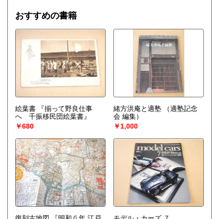
おすすめの書籍
絵葉書 『揃って野良仕事
緒方洪庵と適塾
（適塾記念
へ 千振移民団絵葉書』
会 編集）
￥680
￥1,000
復刻古地図 『明和八年 江戸
モデル・カーズ ７