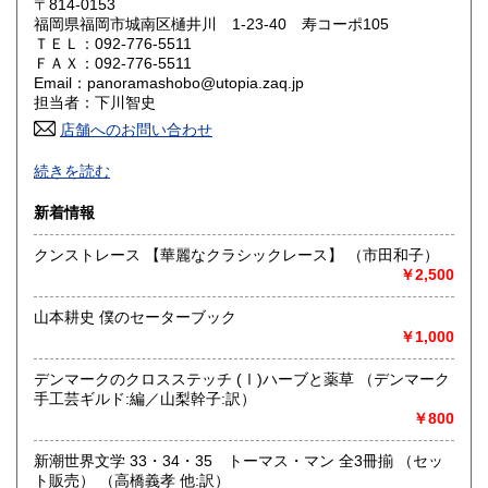
230円
230円
〒814-0153
福岡県福岡市城南区樋井川 1-23-40 寿コーポ105
ＴＥＬ：092-776-5511
山口県
徳島県
230円
230円
ＦＡＸ：092-776-5511
Email：panoramashobo@utopia.zaq.jp
香川県
愛媛県
230円
230円
担当者：下川智史
店舗へのお問い合わせ
高知県
福岡県
230円
230円
※パソコン操作の不得手な方のため、お電話・ＦＡＸでのご
続きを読む
注文も承っております。（但し、不在の場合もあり。留守録
佐賀県
長崎県
230円
230円
頂ければ折り返します。）
新着情報
熊本県
大分県
230円
230円
※海外への発送は、その時の状況や送付先によっては、対応
クンストレース 【華麗なクラシックレース】 （市田和子）
出来ない場合があります。（sorry. Depending on the
￥2,500
international situation at that time, it may not be possible to
宮崎県
鹿児島県
230円
230円
ship overseas depending on the destination country.）
山本耕史 僕のセーターブック
沖縄県
230円
沿線名：-
￥1,000
最寄駅：-
営業時間：11:00〜20:00 (無店舗営業)
デンマークのクロスステッチ (Ⅰ)ハーブと薬草 （デンマーク
定休日：日曜日定休
手工芸ギルド:編／山梨幹子:訳）
￥800
書籍の買取について
新潮世界文学 33・34・35 トーマス・マン 全3冊揃 （セッ
年代を問わず、すべての書籍及び雑誌が買取対象です。
ト販売） （高橋義孝 他:訳）