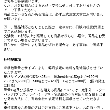
は何卒ご容赦願います。
なお、お客様都合による返品・交換は受け付けておりませんの
で、ご了承ください。
商品にご不明な点がある場合は、必ず正式注文の前にお問い合わ
せ願います。
万一、返品対応となりました際は、速やかに(3日以内程度)弊店ま
でご返品願います。
交渉後、1週間以上が経過しても商品が戻らない場合、返品をお受
けできない場合がございます。
何らかのご都合により返品が遅れる場合は、必ず事前にご連絡下
さい。
他特記事項
※梱包重量とサイズにより、弊店規定の送料を別途請求させてい
ただきます。
規格サイズ内(梱包時34×25cm、厚3cm以内)150gまで=190円
250gまで=230円 500gまで=320円 1kgまで=380円 (国内発送
に限る)
重量1kg及び規格サイズを超える商品については、定形外・レター
パック(プラスorライト)・ヤマト宅急便のうち対応可能な最も安価
な発送方法にて、運送会社の規定送料を請求させていただきま
す。
※領収書をご希望の方はご注文時にご連絡下さい。お名前・但し