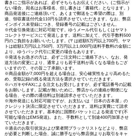
書きにご指示があれば、必ずそちらもお伝えください。(ご指示が
ない場合、宛名はお客様名、但し書きは「書籍代」となります。)
商品発送後にご連絡頂いて、あくまで郵送をご希望の際は、別
途、領収書送付代金110円を請求させていただきます。なお、弊店
インボイス未登録につき、登録番号の記載はございません。
※代金引換発送に対応可能です。ゆうメール代引もしくはヤマト
コレクトサービスにて発送します。送料に加えて、代引手数料500
円のご負担をお願いいたします。(〒は総額5万円以上700円、ヤマ
トは総額1万円以上750円、3万円以上1,000円)送料手数料の金額に
より、ゆうパック代引に変更の場合もあります。
※発送をお急ぎの方は、必ずご注文時にご連絡下さい。なお、発
送方法の変更により、通常よりも若干送料が高くなる場合もござ
いますので、その旨ご了承願います。
※商品金額が7,000円を超える場合は、安心確実性をより高めるた
め、受取記録の残る発送方法を選択させていただきます。
※ハガキやFAXによる注文もお受けしますが、必ず電話番号の記載
をお願いします。記載が無いために、弊店からの連絡が郵便にな
る場合、その際の通信料は別途請求させていただきます。
※海外発送にも対応可能ですが、お支払いは「日本の古本屋」の
クレジット決済に限定させていただきます。送料は実費にて請求
させていただきます。基本的に国際Eパケットによる発送です(不
可能な場合はEMS発送)。また、手数料として別途400円加算させ
ていただきます。
※過去のお取引状況および業者間ブラックリストなどより、弊店
が必要と判断した場合、誠に勝手ながら弊店側よりお取引をキャ