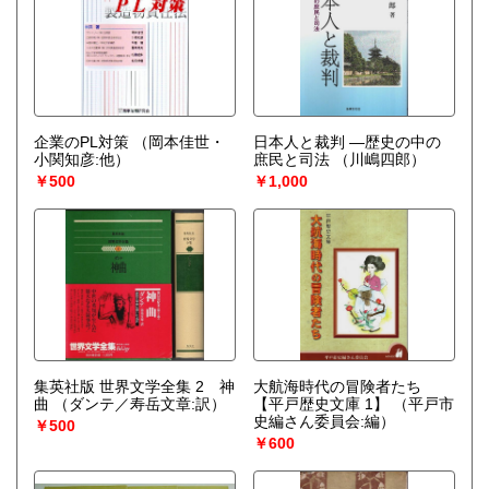
企業のPL対策
（岡本佳世・
日本人と裁判 ―歴史の中の
小関知彦:他）
庶民と司法
（川嶋四郎）
￥500
￥1,000
集英社版 世界文学全集 2 神
大航海時代の冒険者たち
曲
（ダンテ／寿岳文章:訳）
【平戸歴史文庫 1】
（平戸市
史編さん委員会:編）
￥500
￥600