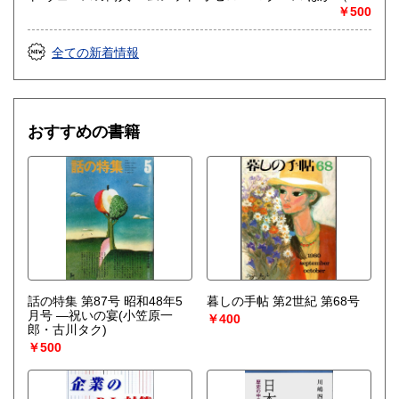
野好夫・木下順二:訳）
￥500
全ての新着情報
おすすめの書籍
話の特集 第87号 昭和48年5
暮しの手帖 第2世紀 第68号
月号 ―祝いの宴(小笠原一
￥400
郎・古川タク)
￥500