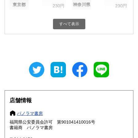
東京都
神奈川県
230円
230円
新潟県
富山県
230円
230円
すべて表示
石川県
福井県
230円
230円
山梨県
長野県
230円
230円
岐阜県
静岡県
230円
230円
愛知県
三重県
230円
230円
滋賀県
京都府
230円
230円
大阪府
兵庫県
230円
230円
店舗情報
奈良県
和歌山県
230円
230円
パノラマ書房
福岡県公安委員会許可 第901041410016号
鳥取県
島根県
230円
230円
書籍商 パノラマ書房
岡山県
広島県