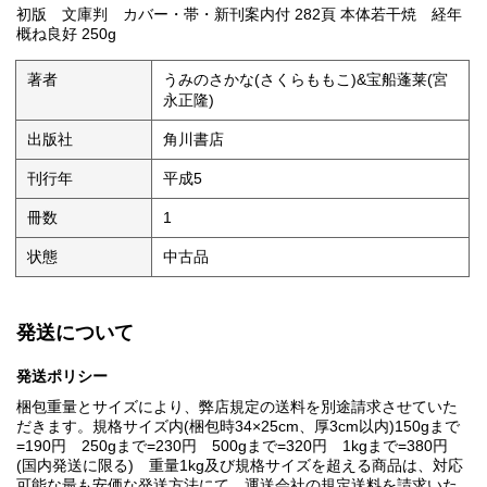
初版 文庫判 カバー・帯・新刊案内付 282頁 本体若干焼 経年
概ね良好 250g
著者
うみのさかな(さくらももこ)&宝船蓬莱(宮
永正隆)
出版社
角川書店
刊行年
平成5
冊数
1
状態
中古品
発送について
発送ポリシー
梱包重量とサイズにより、弊店規定の送料を別途請求させていた
だきます。規格サイズ内(梱包時34×25cm、厚3cm以内)150gまで
=190円 250gまで=230円 500gまで=320円 1kgまで=380円
(国内発送に限る) 重量1kg及び規格サイズを超える商品は、対応
可能な最も安価な発送方法にて、運送会社の規定送料を請求いた