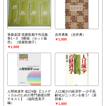
箏曲楽譜 筑紫歌都子作品集
吉井勇集
（吉井勇）
巻1～3 3冊揃 （セット販
￥1,000
売）
（筑紫歌都子）
￥1,500
人間発達学 改訂6版 【コメデ
人口減少の経済学 ―少子高
ィカルのための専門基礎分野
齢化がニッポンを救う!
（原
テキスト】
（福田恵美子:
田泰）
編）
￥1,000