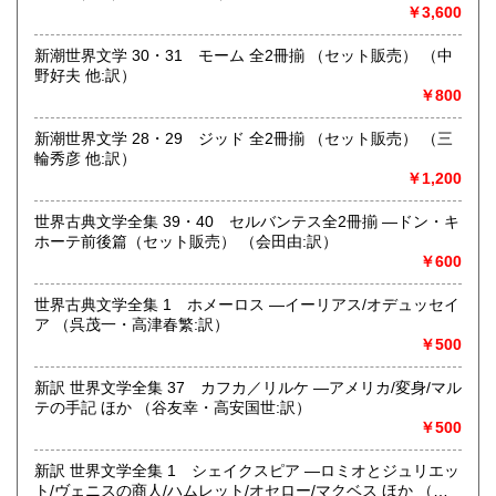
特に昔のミステリーや探偵小説、幻想文学、怪奇文学、SF小
￥3,600
説及びそれらに関連する書籍で珍しいものがございました
ら、高く評価させていただきます。
新潮世界文学 30・31 モーム 全2冊揃 （セット販売） （中
「出張買取」「持込買取」「宅配便による買取」にて行って
野好夫 他:訳）
おります。まずは、ご希望の買取方法をご連絡下さい。その
￥800
際に、お売りいただけるお品の内容・数量も、合わせてお知
らせください。
新潮世界文学 28・29 ジッド 全2冊揃 （セット販売） （三
輪秀彦 他:訳）
取り扱い分野
￥1,200
美術工芸、外国文学、趣味、サブカルチャー、古書一般（そ
の他）
世界古典文学全集 39・40 セルバンテス全2冊揃 ―ドン・キ
ホーテ前後篇（セット販売） （会田由:訳）
￥600
世界古典文学全集 1 ホメーロス ―イーリアス/オデュッセイ
ア （呉茂一・高津春繁:訳）
￥500
新訳 世界文学全集 37 カフカ／リルケ ―アメリカ/変身/マル
テの手記 ほか （谷友幸・高安国世:訳）
￥500
新訳 世界文学全集 1 シェイクスピア ―ロミオとジュリエッ
ト/ヴェニスの商人/ハムレット/オセロー/マクベス ほか （中