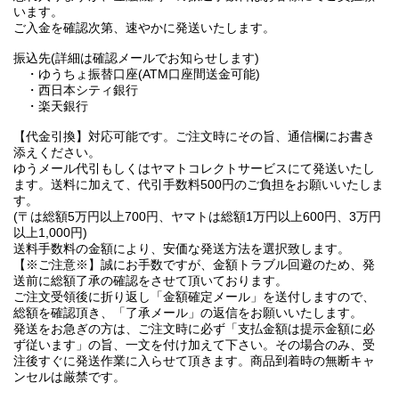
います。
ご入金を確認次第、速やかに発送いたします。
振込先(詳細は確認メールでお知らせします)
・ゆうちょ振替口座(ATM口座間送金可能)
・西日本シティ銀行
・楽天銀行
【代金引換】対応可能です。ご注文時にその旨、通信欄にお書き
添えください。
ゆうメール代引もしくはヤマトコレクトサービスにて発送いたし
ます。送料に加えて、代引手数料500円のご負担をお願いいたしま
す。
(〒は総額5万円以上700円、ヤマトは総額1万円以上600円、3万円
以上1,000円)
送料手数料の金額により、安価な発送方法を選択致します。
【※ご注意※】誠にお手数ですが、金額トラブル回避のため、発
送前に総額了承の確認をさせて頂いております。
ご注文受領後に折り返し「金額確定メール」を送付しますので、
総額を確認頂き、「了承メール」の返信をお願いいたします。
発送をお急ぎの方は、ご注文時に必ず「支払金額は提示金額に必
ず従います」の旨、一文を付け加えて下さい。その場合のみ、受
注後すぐに発送作業に入らせて頂きます。商品到着時の無断キャ
ンセルは厳禁です。