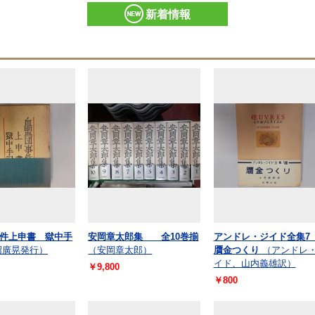
新着情報
件上申書 獄中手
安岡章太郎集 全10巻揃
アンドレ・ジイド全集
沼廣晃発行）
（安岡章太郎）
贋金つくり
（アンドレ
イド、山内義雄訳）
￥9,800
￥800