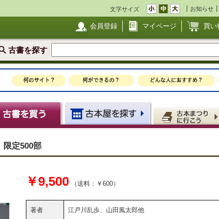
お知らせ
文字サイズ
会員登録
マイページ
買い
古書を探す
限定500部
￥9,500
（送料：￥600）
著者
江戸川乱歩、山田風太郎他