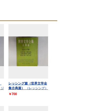
7
レッシング篇（世界文学全
・ジ
集古典篇）
（レッシング）
￥700