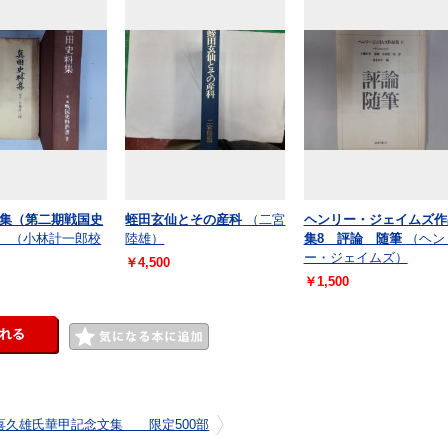
集（第二期戦国史
蛭田玄仙とその産科
（二宮
ヘンリー・ジェイムズ作
）
（小林計一郎校
陸雄）
集8 評論 随筆
（ヘン
ー・ジェイムズ）
￥4,500
￥1,500
喜久雄氏華甲記念文集 限定500部