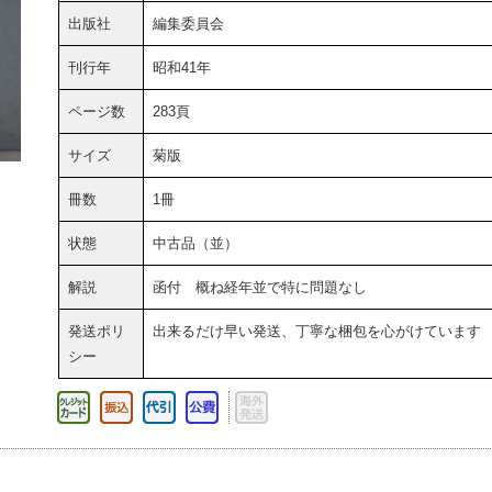
出版社
編集委員会
刊行年
昭和41年
ページ数
283頁
サイズ
菊版
冊数
1冊
状態
中古品（並）
解説
函付 概ね経年並で特に問題なし
発送ポリ
出来るだけ早い発送、丁寧な梱包を心がけています
シー