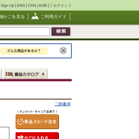
Sign Up [
ENG
|
CHN
|
KOR
]
ログイン
物かごを見る
ご利用ガイド
二朗書房