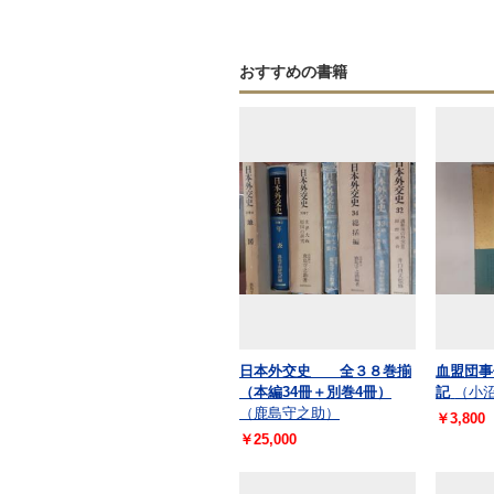
おすすめの書籍
日本外交史 全３８巻揃
血盟団事
（本編34冊＋別巻4冊）
記
（小
（鹿島守之助）
￥3,800
￥25,000