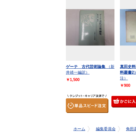
ゲーテ 古代芸術論集
（新
真田史料
井靖一編訳）
料叢書2
注）
￥1,500
￥900
ホーム
編集委員会
角田