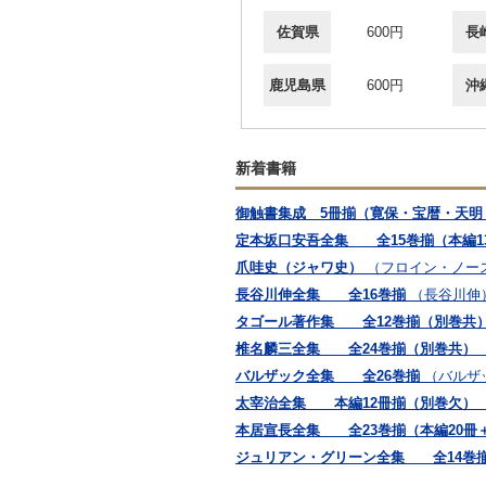
佐賀県
600円
長
鹿児島県
600円
沖
新着書籍
御触書集成 5冊揃（寛保・宝暦・天明
定本坂口安吾全集 全15巻揃（本編1
爪哇史（ジャワ史）
（フロイン・ノー
長谷川伸全集 全16巻揃
（長谷川伸
タゴール著作集 全12巻揃（別巻共
椎名麟三全集 全24巻揃（別巻共）
バルザック全集 全26巻揃
（バルザ
太宰治全集 本編12冊揃（別巻欠）
本居宣長全集 全23巻揃（本編20冊
ジュリアン・グリーン全集 全14巻