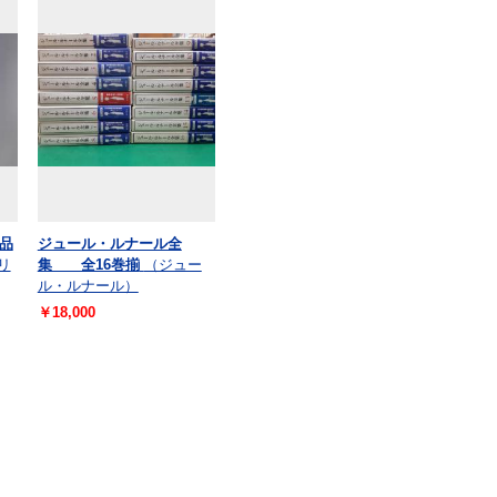
品
ジュール・ルナール全
リ
集 全16巻揃
（ジュー
ル・ルナール）
￥18,000