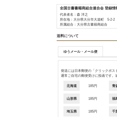
全国古書書籍商組合連合会 登録情
代表者名：森 洋之
所在地：大分県大分市大道町 5-2-
所属組合：大分県古書籍商組合
送料について
ゆうメール・メール便
発送には日本郵便の「クリックポス
通常ご自宅の郵便受けに投函です。
北海道
185円
青
山形県
185円
福
埼玉県
185円
千