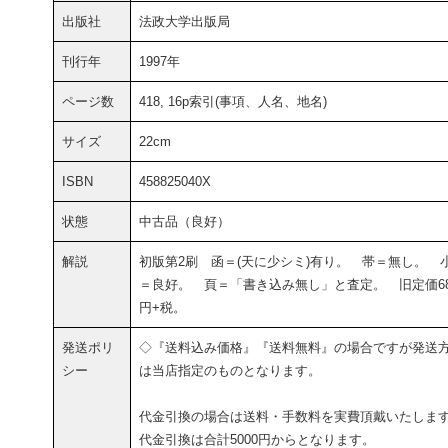
出版社
法政大学出版局
刊行年
1997年
ページ数
418, 16p索引(事項、人名、地名)
サイズ
22cm
ISBN
458825040X
状態
中古品（良好）
解説
初版第2刷 函＝(天に少シミ)有り。 帯＝無し。 
＝良好。 頁＝「書き込み無し」と査定。 旧定価68
円+税。
発送ポリ
◇『送料込み価格』『送料無料』の場合ですが発送
シー
は当店指定のものとなります。
代金引換の場合は送料・手数料を実費頂戴いたしま
代金引換は合計5000円からとなります。