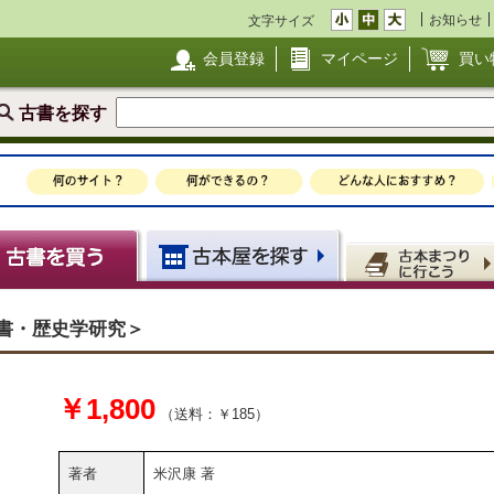
お知らせ
文字サイズ
会員登録
マイページ
買い
古書を探す
書・歴史学研究＞
￥1,800
（送料：￥185）
著者
米沢康 著