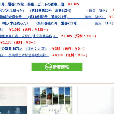
10号 通巻335号) 特集 ビートの青春 他
￥1,185
特集(樅ノ木は残った) (第11巻第20号 通巻252号)
（編集 NHK）
刊10周年記念増大号 (第11巻第9号 通巻241号)
（編集 NHK）
￥1
特集 〈樅ノ木は残った〉 (第10巻第23号 通巻231号)
（編集 NHK
典）
￥1,010 （送料：￥185～）
編集兼発行者 安部白(速見郡農会内)）
￥4,185 （送料：￥0～）
￥1,185 （送料：￥0～）
公新書 1976＞
（福永文夫 著）
￥385 （送料：￥0～）
発行 長崎県土木部道路建設課）
￥4,100 （送料：￥0～）
新着情報