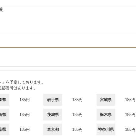
報
2
ト」を予定しております。
追跡番号はあります。
森県
185円
岩手県
185円
宮城県
185円
島県
185円
茨城県
185円
栃木県
185円
葉県
185円
東京都
185円
神奈川県
185円