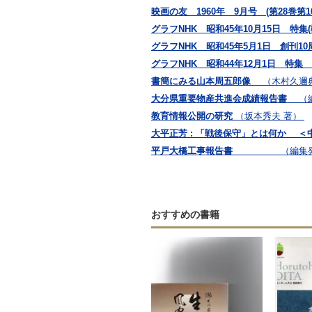
映画の友 1960年 9月号 (第28巻第
グラフNHK 昭和45年10月15日 
グラフNHK 昭和45年5月1日 創
グラフNHK 昭和44年12月1日 
書簡にみる山本周五郎像
（木村久邇
大分県重要物産共進会成績報告書
（
教育情報公開の研究
（坂本秀夫 著）
大平正芳 : 「戦後保守」とは何か ＜中
平戸大橋工事報告書
（編集
おすすめの書籍