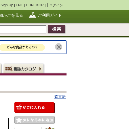
Sign Up [
ENG
|
CHN
|
KOR
]
ログイン
物かごを見る
ご利用ガイド
森書房