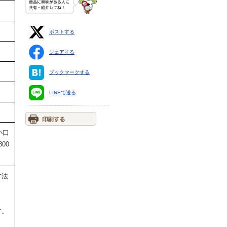
ポストする
シェアする
ブックマークする
LINEで送る
小口
00
方法
す。