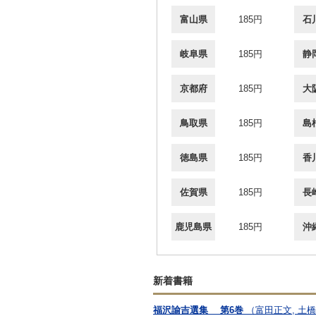
富山県
185円
石
岐阜県
185円
静
京都府
185円
大
鳥取県
185円
島
徳島県
185円
香
佐賀県
185円
長
鹿児島県
185円
沖
新着書籍
福沢諭吉選集 第6巻
（富田正文, 土