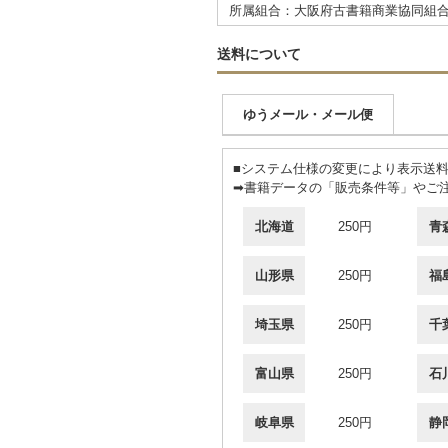
所属組合：大阪府古書籍商業協同組
送料について
ゆうメール・メール便
■システム仕様の変更により表示送
➡書籍データの「販売条件等」やご
北海道
250円
青
山形県
250円
福
埼玉県
250円
千
富山県
250円
石
岐阜県
250円
静