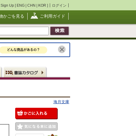
Sign Up [
ENG
|
CHN
|
KOR
]
ログイン
物かごを見る
ご利用ガイド
海月文庫