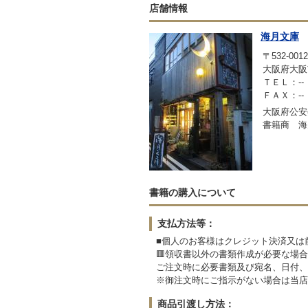
店舗情報
海月文庫
〒532-0012
大阪府大阪市
ＴＥＬ：--
ＦＡＸ：--
大阪府公安委
書籍商 海
書籍の購入について
支払方法等：
■個人のお客様はクレジット決済又は
🟥領収書以外の書類作成が必要な場合
ご注文時に必要書類及び宛名、日付、
※御注文時にご指示がない場合は当店
商品引渡し方法：