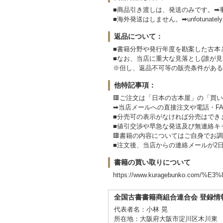
■商品引き渡しは、発送のみです。➡
■海外発送はしません。➡unfotunately We
返品について：
■書籍分野や発行年度を勘案した古本
■なお、当店に重大な見落とし(誰が
※但し、返品不可等の販売条件がある
他特記事項：
🟥ご注文は「日本の古本屋」の「買
➡当店メールへの直接注文や電話・F
■分売可の表示がなければ分売はでき
■値引交渉や早急な発送及び無連絡キ
🟥書籍の内容についてはご自身でお
■注文後、当店からの連絡メールが2
書籍の買い取りについて
https://www.kuragebunko.co
全国古書書籍商組合連合会 登録情
代表者名：小林 晃
所在地：大阪府大阪市淀川区木川東 3