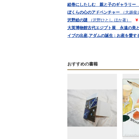
絵巻にしたしむ 親と子のギャラリー
ぼくらの心のアドベンチャー
（大越俊
沢野絵の謎
（沢野ひとし ほか著）
￥
大英博物館古代エジプト展 永遠の美
イブの出産,アダムの誕生 : お産を愛す
おすすめの書籍