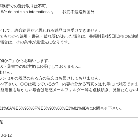
事務所での受け取りは不可。
 do not ship internationally. 我们不运送到国外
として、許容範囲だと思われる返品はお受けできません。
見てもわかる線引・書込・破れ等)があった場合は、書籍到着後5日以内に御連
場合は、その条件が最優先になります。
い物かご」からお願いします。
AX・葉書での御注文はお受けしておりません。
ません。
ャンセルの履歴のある方の注文はお受けしておりません。
調べ下さい。〇〇は載っているか? 内容の分かる写真を送れ等には対応でき
日経過後も届かない場合は迷惑メールフォルダー等を点検頂き、見当たらない
m/%E3%81%8A%E5%95%8F%E5%90%88%E3%81%9B/にお問合せ下さい。
報
-3-12