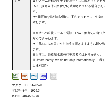
シー
🟥システム仕様の変更で配送サイズに関わらず送料
250円(販売条件項目含む)と表示されている場合があ
す。
➡➡🟥正確な送料は決済のご案内メッセージでお知ら
致します。
🟥当店への直接メール・電話・FAX・葉書での御注
対応できかねます。
➡「日本の古本屋」から御注文頂きますようお願い
ます。
🟦当店は、適格請求書発行事業者ではありません。
🟥Unfortunately, we do not ship internationally. 
运送到国外
マスターID：2620590
初版刊行年：1999.3
ISBN：4844585770