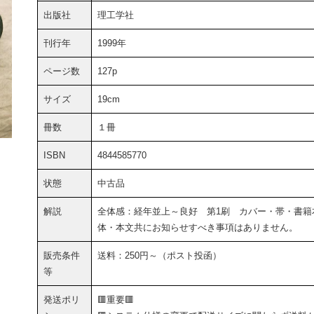
出版社
理工学社
刊行年
1999年
ページ数
127p
サイズ
19cm
冊数
１冊
ISBN
4844585770
状態
中古品
解説
全体感：経年並上～良好 第1刷 カバー・帯・書籍
体・本文共にお知らせすべき事項はありません。
販売条件
送料：250円～（ポスト投函）
等
発送ポリ
🟥重要🟥