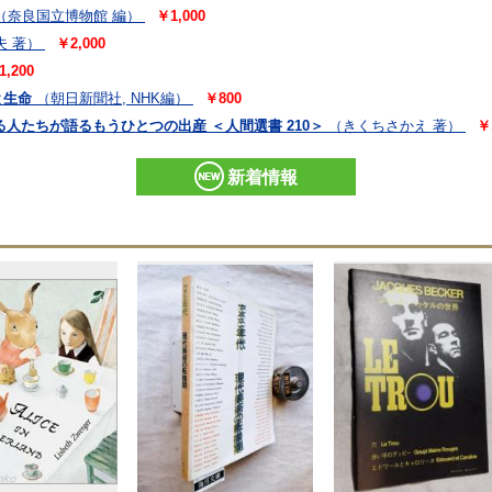
（奈良国立博物館 編）
￥1,000
夫 著）
￥2,000
1,200
と生命
（朝日新聞社, NHK編）
￥800
る人たちが語るもうひとつの出産 ＜人間選書 210＞
（きくちさかえ 著）
￥
新着情報