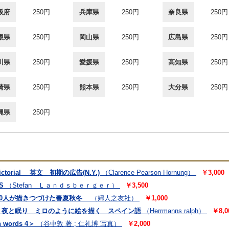
阪府
250円
兵庫県
250円
奈良県
250円
根県
250円
岡山県
250円
広島県
250円
川県
250円
愛媛県
250円
高知県
250円
崎県
250円
熊本県
250円
大分県
250円
縄県
250円
rt: Pictorial 英文 初期の広告(N.Y.)
（Clarence Pearson Hornung）
￥3,000
S
（Stefan Ｌａｎｄｓｂｅｒｇｅｒ）
￥3,500
70人が描きつづけた春夏秋冬
（婦人之友社）
￥1,000
 com Miró. 夜と眠り ミロのように絵を描く スペイン語
（Herrmanns ralph）
￥8,0
ords 4＞
（谷中敦 著 ; 仁礼博 写真）
￥2,000