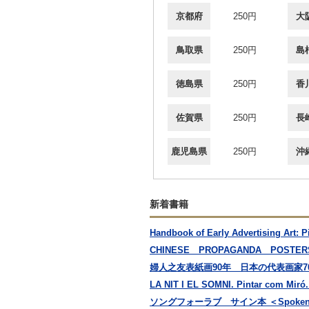
京都府
250円
大
鳥取県
250円
島
徳島県
250円
香
佐賀県
250円
長
鹿児島県
250円
沖
新着書籍
Handbook of Early Advertising A
CHINESE PROPAGANDA POSTER
婦人之友表紙画90年 日本の代表画家
LA NIT I EL SOMNI. Pintar
ソングフォーラブ サイン本 ＜Spoken w