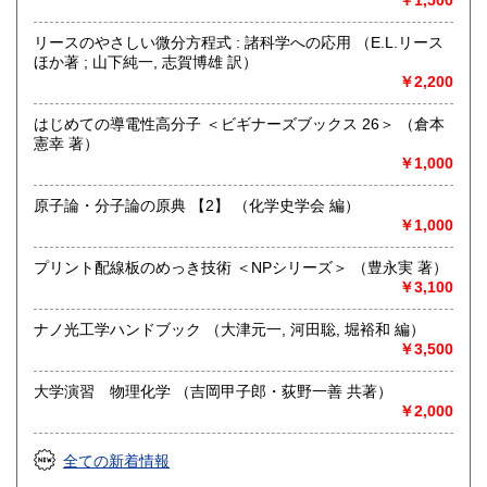
￥1,500
定休日：水曜日・日曜日・年末年始
リースのやさしい微分方程式 : 諸科学への応用 （E.L.リース
書籍の買取について
ほか著 ; 山下純一, 志賀博雄 訳）
￥2,200
自然科学等の学術書・専門書・その他資料買取り致します。
電話・FAX・メール等でお気軽にご相談下さいませ。
はじめての導電性高分子 ＜ビギナーズブックス 26＞ （倉本
出張買取・配送料着払い(当店の支払い)で送って頂くことも
憲幸 著）
可能でございます。
￥1,000
※お送り頂く場合は必ず事前にご連絡下さいませ。
原子論・分子論の原典 【2】 （化学史学会 編）
取り扱い分野
￥1,000
自然科学、外国書、古書一般（その他）
【地球科学(地質・鉱物)・天文学・動物学・植物学・その他
プリント配線板のめっき技術 ＜NPシリーズ＞ （豊永実 著）
自然科学】
￥3,100
ナノ光工学ハンドブック （大津元一, 河田聡, 堀裕和 編）
￥3,500
大学演習 物理化学 （吉岡甲子郎・荻野一善 共著）
￥2,000
全ての新着情報