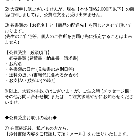
② 大変申し訳ございませんが、現在【本体価格2,000円以下】の商
品に関しましては、公費注文をお受け出来ません。
③ 各書類の【お宛名】と【商品の配送先】を同じとさせて頂いて
おります。
(先生のご自宅等、個人のご住所をお届け先に指定することは出来
ません)
【公費受注 : 必須項目】
・必要書類 (見積書・納品書・請求書)
・お宛名
・各書類の日付 (見積書のみ別日等)
・送料の扱い (書籍代に含めるか否か)
・お支払い(後払い)の時期
※以上、大変お手数ではございますが、ご注文時 (メッセージ欄 :
その他お問い合わせ欄) または、ご注文後速やかにお知らせくださ
いませ。
◆公費受注お取引の流れ◆
① 在庫確認後、私どもの方から、
【添付書類内容をご確認して頂くメール】をお送りいたします。