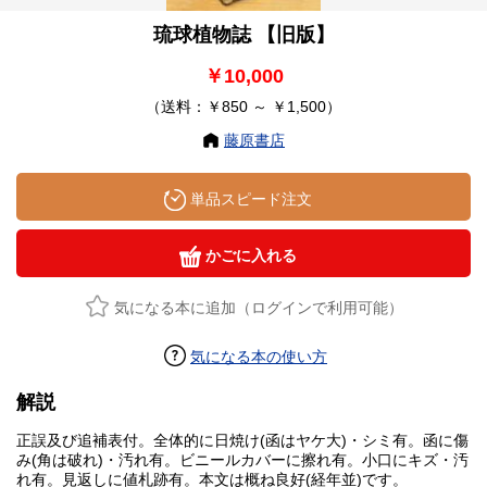
琉球植物誌 【旧版】
￥10,000
（送料：￥850 ～ ￥1,500）
藤原書店
単品スピード注文
かごに入れる
気になる本に追加（ログインで利用可能）
気になる本の使い方
解説
正誤及び追補表付。全体的に日焼け(函はヤケ大)・シミ有。函に傷
み(角は破れ)・汚れ有。ビニールカバーに擦れ有。小口にキズ・汚
れ有。見返しに値札跡有。本文は概ね良好(経年並)です。