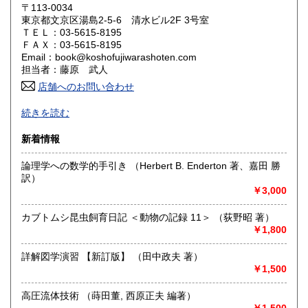
岡山県
広島県
1,200円
1,200円
〒113-0034
東京都文京区湯島2-5-6 清水ビル2F 3号室
ＴＥＬ：03-5615-8195
山口県
徳島県
1,200円
1,200円
ＦＡＸ：03-5615-8195
Email：book@koshofujiwarashoten.com
香川県
愛媛県
1,200円
1,200円
担当者：藤原 武人
店舗へのお問い合わせ
高知県
福岡県
1,200円
1,450円
【通信販売専門 (ご来店不可)】 の古書店です。
続きを読む
※大変申し訳ございませんが、店頭での販売は行っておりま
佐賀県
長崎県
1,450円
1,450円
せん。
新着情報
熊本県
大分県
1,450円
1,450円
書籍の状態等、ご不明な点・気になる所がございましたら、
論理学への数学的手引き （Herbert B. Enderton 著、嘉田 勝
Eメール・電話でお気軽にお問い合わせ下さいませ。
訳）
宮崎県
鹿児島県
1,450円
1,450円
メールアドレス【book@koshofujiwarashoten.com】
￥3,000
沖縄県
1,500円
※販売書籍につきまして【お電話でのお問い合わせ】は、現
カブトムシ昆虫飼育日記 ＜動物の記録 11＞ （荻野昭 著）
品在庫を確認するためお時間を頂戴いたします。
￥1,800
(お電話折返しでのご対応となります)
詳解図学演習 【新訂版】 （田中政夫 著）
沿線名：JR中央線・総武線・東京メトロ丸ノ内線
￥1,500
最寄駅：御茶ノ水駅・本郷三丁目駅
営業時間：【事務所営業・通信販売専門 (ご来店不可)】
高圧流体技術 （蒔田董, 西原正夫 編著）
9:00〜17:00 ※買取・仕入れ等で不在の場合がございます