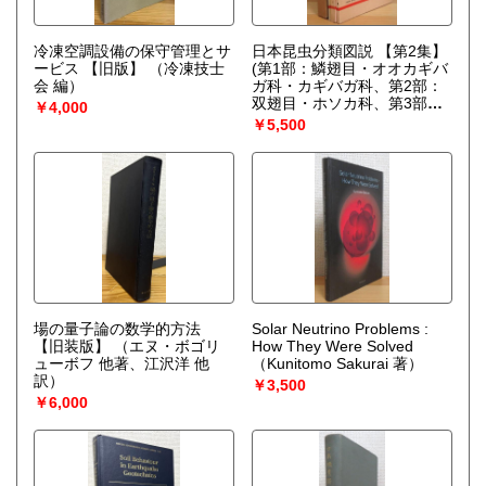
冷凍空調設備の保守管理とサ
日本昆虫分類図説 【第2集】
ービス 【旧版】
（冷凍技士
(第1部：鱗翅目・オオカギバ
会 編）
ガ科・カギバガ科、第2部：
双翅目・ホソカ科、第3部：
￥4,000
鞘翅目・オサムシ科、第4
￥5,500
部：膜翅目・キバチ科) 4冊
(1函)
（朝比奈正二郎 等編）
場の量子論の数学的方法
Solar Neutrino Problems :
【旧装版】
（エヌ・ボゴリ
How They Were Solved
ューボフ 他著、江沢洋 他
（Kunitomo Sakurai 著）
訳）
￥3,500
￥6,000