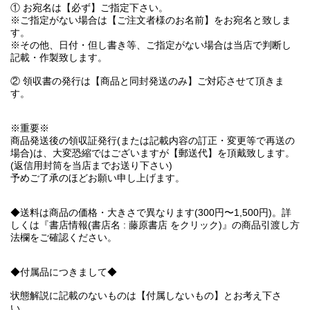
① お宛名は【必ず】ご指定下さい。
※ご指定がない場合は【ご注文者様のお名前】をお宛名と致しま
す。
※その他、日付・但し書き等、ご指定がない場合は当店で判断し
記載・作製致します。
② 領収書の発行は【商品と同封発送のみ】ご対応させて頂きま
す。
※重要※
商品発送後の領収証発行(または記載内容の訂正・変更等で再送の
場合)は、大変恐縮ではございますが【郵送代】を頂戴致します。
(返信用封筒を当店までお送り下さい)
予めご了承のほどお願い申し上げます。
◆送料は商品の価格・大きさで異なります(300円〜1,500円)。詳
しくは『書店情報(書店名 : 藤原書店 をクリック)』の商品引渡し方
法欄をご確認ください。
◆付属品につきまして◆
状態解説に記載のないものは【付属しないもの】とお考え下さ
い。