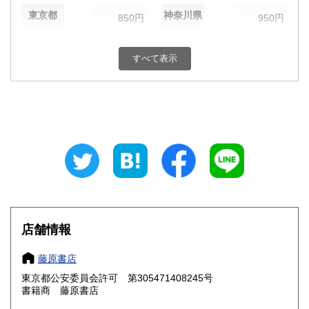
東京都
神奈川県
850円
950円
新潟県
富山県
950円
950円
すべて表示
石川県
福井県
950円
950円
山梨県
長野県
950円
950円
岐阜県
静岡県
950円
950円
愛知県
三重県
950円
950円
滋賀県
京都府
1,050円
1,050円
大阪府
兵庫県
1,050円
1,050円
店舗情報
奈良県
和歌山県
1,050円
1,050円
藤原書店
東京都公安委員会許可 第305471408245号
鳥取県
島根県
1,200円
1,200円
書籍商 藤原書店