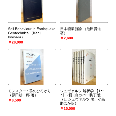
Soil Behaviour in Earthquake
日本糖業新論
（池田貫道
Geotechnics
（Kenji
著）
Ishihara）
￥2,600
￥26,000
モンスター : 群のひろがり
シュヴァルツ 解析学 【1〜
（原田耕一郎 著）
7】 7冊 (白カバー装丁版)
（L. シュヴァルツ 著、小島
￥6,500
順ほか訳）
￥15,000