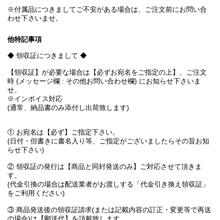
※付属品につきましてご不安がある場合は、ご注文前にお問い合
わせ下さいませ。
他特記事項
◆ 領収証につきまして ◆
【領収証】が必要な場合は【必ずお宛名をご指定の上】、ご注文
時 (メッセージ欄 : その他お問い合わせ欄) にお知らせ下さいま
せ。
※インボイス対応
(通常、納品書のみ添付し出荷致します)
① お宛名は【必ず】ご指定下さい。
(日付・但書きに書名入り等、ご指定がございましたらその旨お知
らせ下さい)
② 領収証の発行は【商品と同封発送のみ】ご対応させて頂きま
す。
(代金引換の場合は配送業者がお渡しする「代金引き換え領収証」
をご利用ください)
③ 商品発送後の領収証請求(または記載内容の訂正・変更等で再送
の場合)は【郵送代】を頂戴致します。