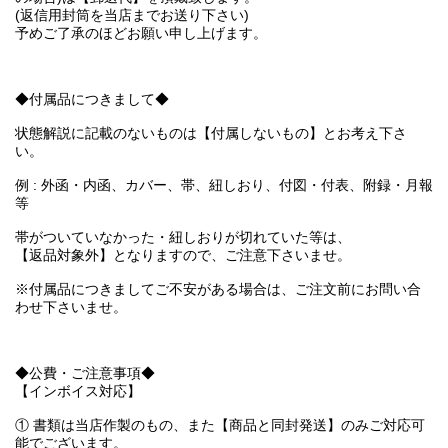
(返信用封筒を当店までお送り下さい)
予めご了承のほどお願い申し上げます。
◆付属品につきまして◆
状態解説に記載のないものは【付属しないもの】とお考え下さ
い。
例 : 外函・内函、カバー、帯、紐しおり、付図・付表、附録・月報
等
帯がついていなかった・紐しおりが切れていた等は、
【返品対象外】となりますので、ご注意下さいませ。
※付属品につきましてご不安がある場合は、ご注文前にお問い合
わせ下さいませ。
◆公費・ご注意事項◆
【インボイス対応】
① 書類は当店作製のもの、また【商品と同封発送】のみご対応可
能でございます。