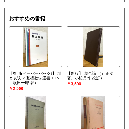
おすすめの書籍
【復刊(ペーパーバック)】 群
【新版】 集合論
（辻正次
と表現 ＜基礎数学選書 10＞
著、小松勇作 改訂）
（横田一郎 著）
￥3,500
￥2,500