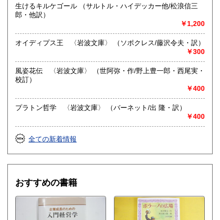
生けるキルケゴール （サルトル・ハイデッカー他/松浪信三
郎・他訳）
￥1,200
オイディプス王 〈岩波文庫〉 （ソポクレス/藤沢令夫・訳）
￥300
風姿花伝 〈岩波文庫〉 （世阿弥・作/野上豊一郎・西尾実・
校訂）
￥400
プラトン哲学 〈岩波文庫〉 （バーネット/出 隆・訳）
￥400
全ての新着情報
おすすめの書籍