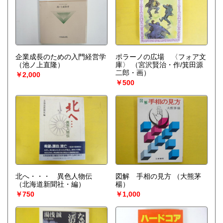
企業成長のための入門経営学
ポラーノの広場 〈フォア文
（池ノ上直隆）
庫〉
（宮沢賢治・作/箕田源
二郎・画）
￥2,000
￥500
北へ・・・ 異色人物伝
図解 手相の見方
（大熊茅
（北海道新聞社・編）
楊）
￥750
￥1,000