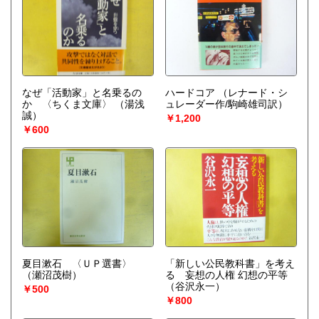
なぜ「活動家」と名乗るの
ハードコア
（レナード・シ
か 〈ちくま文庫〉
（湯浅
ュレーダー作/駒崎雄司訳）
誠）
￥1,200
￥600
夏目漱石 〈ＵＰ選書〉
「新しい公民教科書」を考え
（瀬沼茂樹）
る 妄想の人権 幻想の平等
（谷沢永一）
￥500
￥800