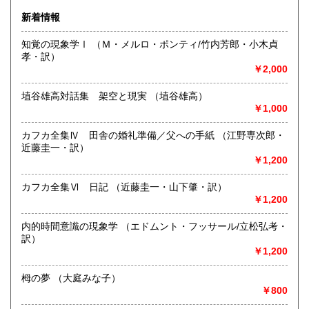
600円
600円
新着情報
沿線名：函館本線
熊本県
大分県
600円
600円
最寄駅：深川駅
知覚の現象学Ⅰ （Ｍ・メルロ・ポンティ/竹内芳郎・小木貞
営業時間：午前10時から午後6時
孝・訳）
宮崎県
鹿児島県
定休日：月・火・水・木
600円
600円
￥2,000
書籍の買取について
沖縄県
600円
埴谷雄高対話集 架空と現実 （埴谷雄高）
￥1,000
-
カフカ全集Ⅳ 田舎の婚礼準備／父への手紙 （江野専次郎・
取り扱い分野
近藤圭一・訳）
哲学宗教、社会科学、自然科学、美術工芸、古典籍、趣味、
￥1,200
古書一般（その他）
全集 コミック 古マンガ
カフカ全集Ⅵ 日記 （近藤圭一・山下肇・訳）
￥1,200
内的時間意識の現象学 （エドムント・フッサール/立松弘考・
訳）
￥1,200
栂の夢 （大庭みな子）
￥800