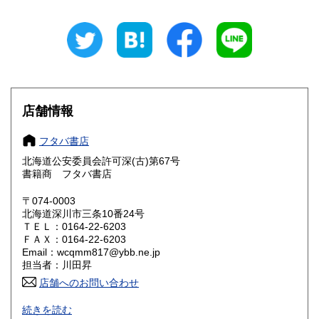
岐阜県
静岡県
600円
600円
愛知県
三重県
600円
600円
滋賀県
京都府
600円
600円
大阪府
兵庫県
600円
600円
店舗情報
奈良県
和歌山県
600円
600円
フタバ書店
北海道公安委員会許可深(古)第67号
鳥取県
島根県
600円
600円
書籍商 フタバ書店
岡山県
広島県
600円
600円
〒074-0003
北海道深川市三条10番24号
ＴＥＬ：0164-22-6203
山口県
徳島県
600円
600円
ＦＡＸ：0164-22-6203
Email：wcqmm817@ybb.ne.jp
香川県
愛媛県
600円
600円
担当者：川田昇
店舗へのお問い合わせ
高知県
福岡県
600円
600円
創業は昭和58年です。最近は古書の分野が増えました。迅
続きを読む
速な発送を心がけております。
佐賀県
長崎県